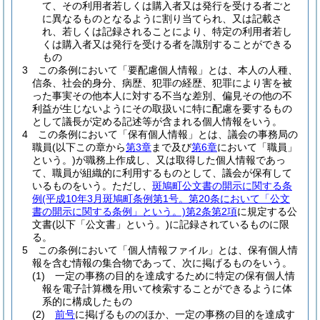
て、その利用者若しくは購入者又は発行を受ける者ごと
に異なるものとなるように割り当てられ、又は記載さ
れ、若しくは記録されることにより、特定の利用者若し
くは購入者又は発行を受ける者を識別することができる
もの
3
この条例において「要配慮個人情報」とは、本人の人種、
信条、社会的身分、病歴、犯罪の経歴、犯罪により害を被
った事実その他本人に対する不当な差別、偏見その他の不
利益が生じないようにその取扱いに特に配慮を要するもの
として議長が定める記述等が含まれる個人情報をいう。
4
この条例において「保有個人情報」とは、議会の事務局の
職員
(以下この章から
第3章
まで及び
第6章
において「職員」
という。)
が職務上作成し、又は取得した個人情報であっ
て、職員が組織的に利用するものとして、議会が保有して
いるものをいう。
ただし、
斑鳩町公文書の開示に関する条
例
(平成10年3月斑鳩町条例第1号。第20条において「公文
書の開示に関する条例」という。)
第2条第2項
に規定する公
文書
(以下「公文書」という。)
に記録されているものに限
る。
5
この条例において「個人情報ファイル」とは、保有個人情
報を含む情報の集合物であって、次に掲げるものをいう。
(1)
一定の事務の目的を達成するために特定の保有個人情
報を電子計算機を用いて検索することができるように体
系的に構成したもの
(2)
前号
に掲げるもののほか、一定の事務の目的を達成す