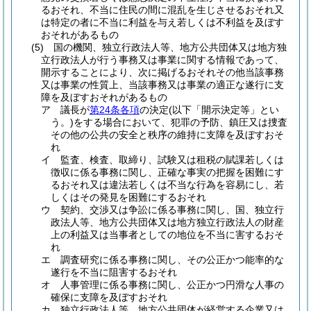
るおそれ、不当に住民の間に混乱を生じさせるおそれ又
は特定の者に不当に利益を与え若しくは不利益を及ぼす
おそれがあるもの
(5)
国の機関、独立行政法人等、地方公共団体又は地方独
立行政法人が行う事務又は事業に関する情報であって、
開示することにより、次に掲げるおそれその他当該事務
又は事業の性質上、当該事務又は事業の適正な遂行に支
障を及ぼすおそれがあるもの
ア
議長が
第24条各項
の決定
(以下「開示決定等」とい
う。)
をする場合において、犯罪の予防、鎮圧又は捜査
その他の公共の安全と秩序の維持に支障を及ぼすおそ
れ
イ
監査、検査、取締り、試験又は租税の賦課若しくは
徴収に係る事務に関し、正確な事実の把握を困難にす
るおそれ又は違法若しくは不当な行為を容易にし、若
しくはその発見を困難にするおそれ
ウ
契約、交渉又は争訟に係る事務に関し、国、独立行
政法人等、地方公共団体又は地方独立行政法人の財産
上の利益又は当事者としての地位を不当に害するおそ
れ
エ
調査研究に係る事務に関し、その公正かつ能率的な
遂行を不当に阻害するおそれ
オ
人事管理に係る事務に関し、公正かつ円滑な人事の
確保に支障を及ぼすおそれ
カ
独立行政法人等、地方公共団体が経営する企業又は