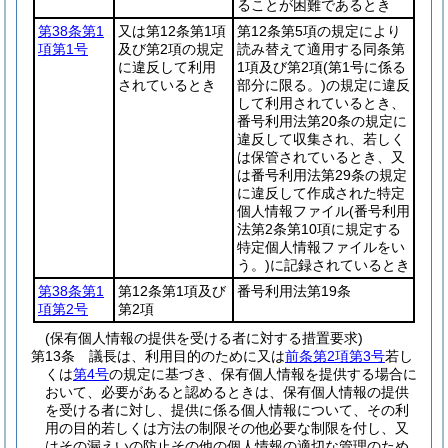
ることが困難であるとき
第38条第1
又は第12条第1項
第12条第5項の規定により
項第1号
及び第2項の規定
読み替えて適用する同条第
に違反して利用
1項及び第2項
(第1号に係る
されているとき
部分に限る。)
の規定に違反
して利用されているとき、
番号利用法第20条の規定に
違反して収集され、若しく
は保管されているとき、又
は番号利用法第29条の規定
に違反して作成された特定
個人情報ファイル
(番号利用
法第2条第10項に規定する
特定個人情報ファイルをい
う。)
に記録されているとき
第38条第1
第12条第1項及び
番号利用法第19条
項第2号
第2項
(保有個人情報の提供を受ける者に対する措置要求)
第13条
議長は、利用目的のために又は
前条第2項第3号
若し
くは
第4号
の規定に基づき、保有個人情報を提供する場合に
おいて、必要があると認めるときは、保有個人情報の提供
を受ける者に対し、提供に係る個人情報について、その利
用の目的若しくは方法の制限その他必要な制限を付し、又
はその漏えいの防止その他の個人情報の適切な管理のため