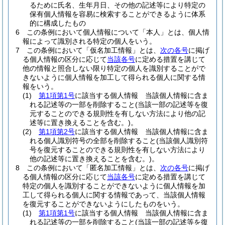
るために氏名、生年月日、その他の記述等により特定の
保有個人情報を容易に検索することができるように体系
的に構成したもの
6
この条例において個人情報について「本人」とは、個人情
報によって識別される特定の個人をいう。
7
この条例において「仮名加工情報」とは、
次の各号
に掲げ
る個人情報の区分に応じて
当該各号
に定める措置を講じて
他の情報と照合しない限り特定の個人を識別することがで
きないように個人情報を加工して得られる個人に関する情
報をいう。
(1)
第1項第1号
に該当する個人情報 当該個人情報に含ま
れる記述等の一部を削除すること
(当該一部の記述等を復
元することのできる規則性を有しない方法により他の記
述等に置き換えることを含む。)
。
(2)
第1項第2号
に該当する個人情報 当該個人情報に含ま
れる個人識別符号の全部を削除すること
(当該個人識別符
号を復元することのできる規則性を有しない方法により
他の記述等に置き換えることを含む。)
。
8
この条例において「匿名加工情報」とは、
次の各号
に掲げ
る個人情報の区分に応じて
当該各号
に定める措置を講じて
特定の個人を識別することができないように個人情報を加
工して得られる個人に関する情報であって、当該個人情報
を復元することができないようにしたものをいう。
(1)
第1項第1号
に該当する個人情報 当該個人情報に含ま
れる記述等の一部を削除すること
(当該一部の記述等を復