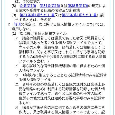
は、その提供先
(8)
次条第1項
、
第31条第1項
又は
第38条第1項
の規定によ
る請求を受理する組織の名称及び所在地
(9)
第31条第1項ただし書
又は
第38条第1項ただし書
に該
当するときは、その旨
2
前項
の規定は、次に掲げる個人情報ファイルについては、
適用しない。
(1)
次に掲げる個人情報ファイル
ア
議会の議員若しくは議員であった者又は職員若しく
は職員であった者に係る個人情報ファイルであって、
専らその人事、議員報酬、給与若しくは報酬若しくは
福利厚生に関する事項又はこれらに準ずる事項を記録
するもの
(議長が行う職員の採用試験に関する個人情報
ファイルを含む。)
イ
専ら試験的な電子計算機処理の用に供するための個
人情報ファイル
ウ
1年以内に消去することとなる記録情報のみを記録す
る個人情報ファイル
エ
資料その他の物品若しくは金銭の送付又は業務上必
要な連絡のために利用する記録情報を記録した個人情
報ファイルであって、送付又は連絡の相手方の氏名、
住所その他の送付又は連絡に必要な事項のみを記録す
るもの
オ
職員が学術研究の用に供するためその発意に基づき
作成し、又は取得する個人情報ファイルであって、記