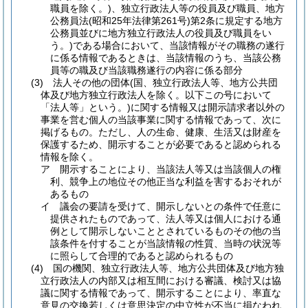
職員を除く。)
、独立行政法人等の役員及び職員、地方
公務員法
(昭和25年法律第261号)
第2条に規定する地方
公務員並びに地方独立行政法人の役員及び職員をい
う。)
である場合において、当該情報がその職務の遂行
に係る情報であるときは、当該情報のうち、当該公務
員等の職及び当該職務遂行の内容に係る部分
(3)
法人その他の団体
(国、独立行政法人等、地方公共団
体及び地方独立行政法人を除く。以下この号において
「法人等」という。)
に関する情報又は開示請求者以外の
事業を営む個人の当該事業に関する情報であって、次に
掲げるもの。
ただし、人の生命、健康、生活又は財産を
保護するため、開示することが必要であると認められる
情報を除く。
ア
開示することにより、当該法人等又は当該個人の権
利、競争上の地位その他正当な利益を害するおそれが
あるもの
イ
議会の要請を受けて、開示しないとの条件で任意に
提供されたものであって、法人等又は個人における通
例として開示しないこととされているものその他の当
該条件を付することが当該情報の性質、当時の状況等
に照らして合理的であると認められるもの
(4)
国の機関、独立行政法人等、地方公共団体及び地方独
立行政法人の内部又は相互間における審議、検討又は協
議に関する情報であって、開示することにより、率直な
意見の交換若しくは意思決定の中立性が不当に損なわれ