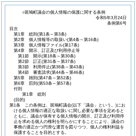
○斑鳩町議会の個人情報の保護に関する条例
令和5年3月24日
条例第6号
目次
第1章
総則
(第1条～第3条)
第2章
個人情報等の取扱い
(第4条～第16条)
第3章
個人情報ファイル
(第17条)
第4章
開示、訂正及び利用停止等
第1節
開示
(第18条～第30条)
第2節
訂正
(第31条～第37条)
第3節
利用停止
(第38条～第43条)
第4節
審査請求
(第44条～第46条)
第5章
雑則
(第47条～第52条)
第6章
罰則
(第53条～第57条)
付則
第1章
総則
(目的)
第1条
この条例は、斑鳩町議会
(以下「議会」という。)
にお
ける個人情報の適正な取扱いに関し必要な事項を定めると
ともに、議会が保有する個人情報の開示、訂正及び利用停
止を求める個人の権利を明らかにすることにより、議会の
事務の適正かつ円滑な運営を図りつつ、個人の権利利益を
保護することを目的とする。