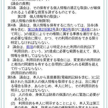
(議会の責務)
第3条
議会は、その保有する個人情報の適正な取扱いが確保
されるよう必要な措置を講ずるものとする。
第2章
個人情報等の取扱い
(個人情報の保有の制限等)
第4条
議会は、個人情報を保有するに当たっては、法令
(条
例を含む。
第12条第2項第2号
及び
第3号
並びに
第4章
におい
て同じ。)
の規定によりその権限に属する事務を遂行するた
め必要な場合に限り、かつ、その利用の目的をできる限り
特定しなければならない。
2
議会は、
前項
の規定により特定された利用の目的
(以下
「利用目的」という。)
の達成に必要な範囲を超えて、個人
情報を保有してはならない。
3
議会は、利用目的を変更する場合には、変更前の利用目的
と相当の関連性を有すると合理的に認められる範囲を超え
て行ってはならない。
(利用目的の明示)
第5条
議会は、本人から直接書面
(電磁的記録を含む。)
に記
録された当該本人の個人情報を取得するときは、次に掲げ
る場合を除き、あらかじめ、本人に対し、その利用目的を
明示しなければならない。
(1)
人の生命、身体又は財産の保護のために緊急に必要が
あるとき。
(2)
利用目的を本人に明示することにより、本人又は第三
者の生命、身体、財産その他の権利利益を害するおそれ