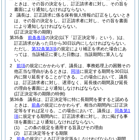
ときは、その旨の決定をし、訂正請求者に対し、その旨を
書面により通知しなければならない。
2
議長は、訂正請求に係る保有個人情報の訂正をしないとき
は、その旨の決定をし、訂正請求者に対し、その旨を書面
により通知しなければならない。
(訂正決定等の期限)
第35条
前条各項
の決定
(以下「訂正決定等」という。)
は、
訂正請求があった日から30日以内にしなければならない。
ただし、
第32条第3項
の規定により補正を求めた場合にあ
っては、当該補正に要した日数は、当該期間に算入しな
い。
2
前項
の規定にかかわらず、議長は、事務処理上の困難その
他正当な理由があるときは、
同項
に規定する期間を30日以
内に限り延長することができる。
この場合において、議長
は、訂正請求者に対し、遅滞なく、延長後の期間及び延長
の理由を書面により通知しなければならない。
(訂正決定等の期限の特例)
第36条
議長は、訂正決定等に特に長期間を要すると認める
ときは、
前条
の規定にかかわらず、相当の期間内に訂正決
定等をすれば足りる。
この場合において、議長は、
同条第1
項
に規定する期間内に、訂正請求者に対し、次に掲げる事
項を書面により通知しなければならない。
(1)
この条の規定を適用する旨及びその理由
(2)
訂正決定等をする期限
2
前条
の規定による訂正決定等をしなければならない期間