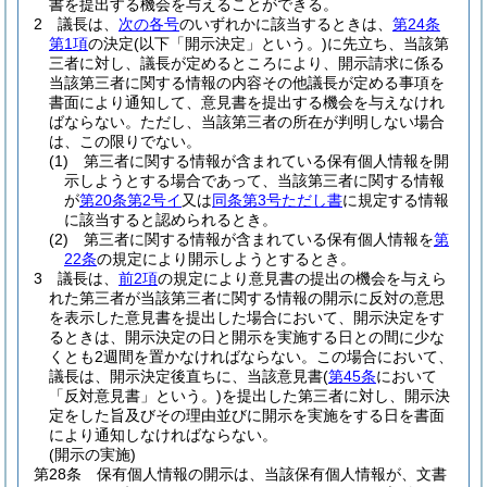
書を提出する機会を与えることができる。
2
議長は、
次の各号
のいずれかに該当するときは、
第24条
第1項
の決定
(以下「開示決定」という。)
に先立ち、当該第
三者に対し、議長が定めるところにより、開示請求に係る
当該第三者に関する情報の内容その他議長が定める事項を
書面により通知して、意見書を提出する機会を与えなけれ
ばならない。
ただし、当該第三者の所在が判明しない場合
は、この限りでない。
(1)
第三者に関する情報が含まれている保有個人情報を開
示しようとする場合であって、当該第三者に関する情報
が
第20条第2号イ
又は
同条第3号ただし書
に規定する情報
に該当すると認められるとき。
(2)
第三者に関する情報が含まれている保有個人情報を
第
22条
の規定により開示しようとするとき。
3
議長は、
前2項
の規定により意見書の提出の機会を与えら
れた第三者が当該第三者に関する情報の開示に反対の意思
を表示した意見書を提出した場合において、開示決定をす
るときは、開示決定の日と開示を実施する日との間に少な
くとも2週間を置かなければならない。
この場合において、
議長は、開示決定後直ちに、当該意見書
(
第45条
において
「反対意見書」という。)
を提出した第三者に対し、開示決
定をした旨及びその理由並びに開示を実施をする日を書面
により通知しなければならない。
(開示の実施)
第28条
保有個人情報の開示は、当該保有個人情報が、文書