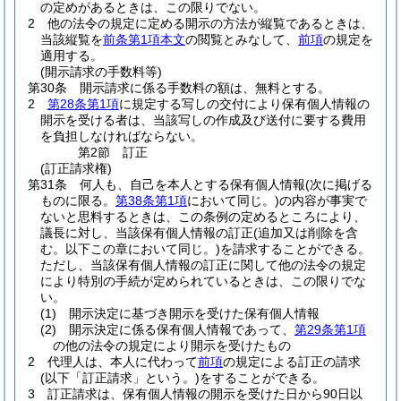
の定めがあるときは、この限りでない。
2
他の法令の規定に定める開示の方法が縦覧であるときは、
当該縦覧を
前条第1項本文
の閲覧とみなして、
前項
の規定を
適用する。
(開示請求の手数料等)
第30条
開示請求に係る手数料の額は、無料とする。
2
第28条第1項
に規定する写しの交付により保有個人情報の
開示を受ける者は、当該写しの作成及び送付に要する費用
を負担しなければならない。
第2節
訂正
(訂正請求権)
第31条
何人も、自己を本人とする保有個人情報
(次に掲げる
ものに限る。
第38条第1項
において同じ。)
の内容が事実で
ないと思料するときは、この条例の定めるところにより、
議長に対し、当該保有個人情報の訂正
(追加又は削除を含
む。以下この章において同じ。)
を請求することができる。
ただし、当該保有個人情報の訂正に関して他の法令の規定
により特別の手続が定められているときは、この限りでな
い。
(1)
開示決定に基づき開示を受けた保有個人情報
(2)
開示決定に係る保有個人情報であって、
第29条第1項
の他の法令の規定により開示を受けたもの
2
代理人は、本人に代わって
前項
の規定による訂正の請求
(以下「訂正請求」という。)
をすることができる。
3
訂正請求は、保有個人情報の開示を受けた日から90日以