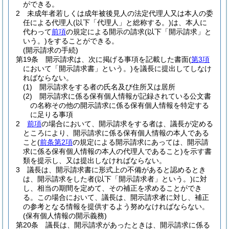
ができる。
2
未成年者若しくは成年被後見人の法定代理人又は本人の委
任による代理人
(以下「代理人」と総称する。)
は、本人に
代わって
前項
の規定による開示の請求
(以下「開示請求」と
いう。)
をすることができる。
(開示請求の手続)
第19条
開示請求は、次に掲げる事項を記載した書面
(
第3項
において「開示請求書」という。)
を議長に提出してしなけ
ればならない。
(1)
開示請求をする者の氏名及び住所又は居所
(2)
開示請求に係る保有個人情報が記録されている公文書
の名称その他の開示請求に係る保有個人情報を特定する
に足りる事項
2
前項
の場合において、開示請求をする者は、議長が定める
ところにより、開示請求に係る保有個人情報の本人である
こと
(
前条第2項
の規定による開示請求にあっては、開示請
求に係る保有個人情報の本人の代理人であること)
を示す書
類を提示し、又は提出しなければならない。
3
議長は、開示請求書に形式上の不備があると認めるとき
は、開示請求をした者
(以下「開示請求者」という。)
に対
し、相当の期間を定めて、その補正を求めることができ
る。
この場合において、議長は、開示請求者に対し、補正
の参考となる情報を提供するよう努めなければならない。
(保有個人情報の開示義務)
第20条
議長は、開示請求があったときは、開示請求に係る