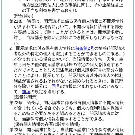
地方独立行政法人に係る事業に関し、その企業経営上
の正当な利益を害するおそれ
(部分開示)
第21条
議長は、開示請求に係る保有個人情報に不開示情報
が含まれている場合において、不開示情報に該当する部分
を容易に区分して除くことができるときは、開示請求者に
対し、当該部分を除いた部分につき開示しなければならな
い。
2
開示請求に係る保有個人情報に
前条第2号
の情報
(開示請求
者以外の特定の個人を識別することができるものに限る。)
が含まれている場合において、当該情報のうち、氏名、生
年月日その他の開示請求者以外の特定の個人を識別するこ
とができることとなる記述等及び個人識別符号の部分を除
くことにより、開示しても、開示請求者以外の個人の権利
利益が害されるおそれがないと認められるときは、当該部
分を除いた部分は、
同号
の情報に含まれないものとみなし
て、
前項
の規定を適用する。
(裁量的開示)
第22条
議長は、開示請求に係る保有個人情報に不開示情報
が含まれている場合であっても、個人の権利利益を保護す
るため特に必要があると認めるときは、開示請求者に対
し、当該保有個人情報を開示することができる。
(保有個人情報の存否に関する情報)
第23条
開示請求に対し、当該開示請求に係る保有個人情報