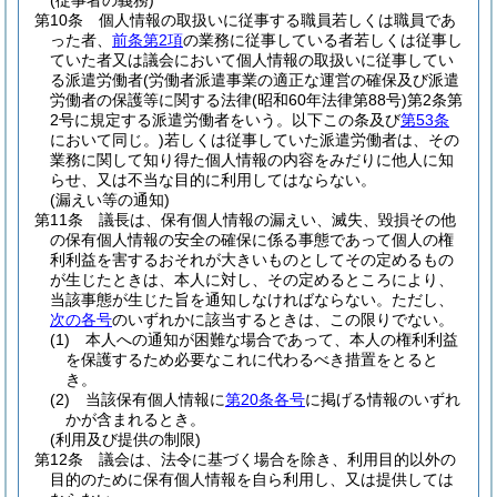
(従事者の義務)
第10条
個人情報の取扱いに従事する職員若しくは職員であ
った者、
前条第2項
の業務に従事している者若しくは従事し
ていた者又は議会において個人情報の取扱いに従事してい
る派遣労働者
(労働者派遣事業の適正な運営の確保及び派遣
労働者の保護等に関する法律
(昭和60年法律第88号)
第2条第
2号に規定する派遣労働者をいう。以下この条及び
第53条
において同じ。)
若しくは従事していた派遣労働者は、その
業務に関して知り得た個人情報の内容をみだりに他人に知
らせ、又は不当な目的に利用してはならない。
(漏えい等の通知)
第11条
議長は、保有個人情報の漏えい、滅失、毀損その他
の保有個人情報の安全の確保に係る事態であって個人の権
利利益を害するおそれが大きいものとしてその定めるもの
が生じたときは、本人に対し、その定めるところにより、
当該事態が生じた旨を通知しなければならない。
ただし、
次の各号
のいずれかに該当するときは、この限りでない。
(1)
本人への通知が困難な場合であって、本人の権利利益
を保護するため必要なこれに代わるべき措置をとると
き。
(2)
当該保有個人情報に
第20条各号
に掲げる情報のいずれ
かが含まれるとき。
(利用及び提供の制限)
第12条
議会は、法令に基づく場合を除き、利用目的以外の
目的のために保有個人情報を自ら利用し、又は提供しては