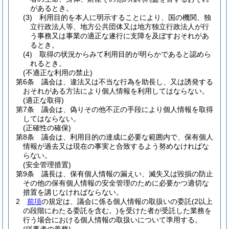
があるとき。
(3)
利用目的を本人に明示することにより、国の機関、独
立行政法人等、地方公共団体又は地方独立行政法人が行
う事務又は事業の適正な遂行に支障を及ぼすおそれがあ
るとき。
(4)
取得の状況からみて利用目的が明らかであると認めら
れるとき。
(不適正な利用の禁止)
第6条
議会は、違法又は不当な行為を助長し、又は誘発する
おそれがある方法により個人情報を利用してはならない。
(適正な取得)
第7条
議会は、偽りその他不正の手段により個人情報を取得
してはならない。
(正確性の確保)
第8条
議会は、利用目的の達成に必要な範囲内で、保有個人
情報が過去又は現在の事実と合致するよう努めなければな
らない。
(安全管理措置)
第9条
議長は、保有個人情報の漏えい、滅失又は毀損の防止
その他の保有個人情報の安全管理のために必要かつ適切な
措置を講じなければならない。
2
前項
の規定は、議会に係る個人情報の取扱いの委託
(2以上
の段階にわたる委託を含む。)
を受けた者が受託した業務を
行う場合における個人情報の取扱いについて準用する。