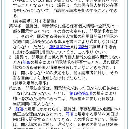
が存在しているか否かを答えるだけで、不開示情報を開示
することとなるときは、議長は、当該保有個人情報の存否
を明らかにしないで、当該開示請求を拒否することができ
る。
(開示請求に対する措置)
第24条
議長は、開示請求に係る保有個人情報の全部又は一
部を開示するときは、その旨の決定をし、開示請求者に対
し、その旨、開示する保有個人情報の利用目的及び開示の
実施に関し議長が定める事項を書面により通知しなければ
ならない。
ただし、
第5条第2号
又は
第3号
に該当する場合
における当該利用目的については、この限りでない。
2
議長は、開示請求に係る保有個人情報の全部を開示しない
とき
(
前条
の規定により開示請求を拒否するとき、及び開示
請求に係る保有個人情報を保有していないときを含む。)
は、開示をしない旨の決定をし、開示請求者に対し、その
旨を書面により通知しなければならない。
(開示決定等の期限)
第25条
開示決定等は、開示請求があった日から30日以内に
しなければならない。
ただし、
第19条第3項
の規定により
補正を求めた場合にあっては、当該補正に要した日数は、
当該期間に算入しない。
2
前項
の規定にかかわらず、議長は、事務処理上の困難その
他正当な理由があるときは、
同項
に規定する期間を30日以
内に限り延長することができる。
この場合において、議長
は、開示請求者に対し、遅滞なく、延長後の期間及び延長