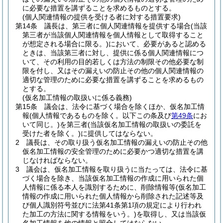
に必要な措置を講ずることを求めるものとする。
(個人関連情報の提供を受ける者に対する措置要求)
第14条
議長は、第三者に個人関連情報を提供する場合
(当該
第三者が当該個人関連情報を個人情報として取得すること
が想定される場合に限る。)
において、必要があると認める
ときは、当該第三者に対し、提供に係る個人関連情報につ
いて、その利用の目的若しくは方法の制限その他必要な制
限を付し、又はその漏えいの防止その他の個人関連情報の
適切な管理のために必要な措置を講ずることを求めるもの
とする。
(仮名加工情報の取扱いに係る義務)
第15条
議会は、法令に基づく場合を除くほか、仮名加工情
報
(個人情報であるものを除く。以下この条及び
第49条
にお
いて同じ。)
を第三者
(当該仮名加工情報の取扱いの委託を
受けた者を除く。)
に提供してはならない。
2
議長は、その取り扱う仮名加工情報の漏えいの防止その他
仮名加工情報の安全管理のために必要かつ適切な措置を講
じなければならない。
3
議会は、仮名加工情報を取り扱うに当たっては、法令に基
づく場合を除き、当該仮名加工情報の作成に用いられた個
人情報に係る本人を識別するために、削除情報等
(仮名加工
情報の作成に用いられた個人情報から削除された記述等及
び個人識別符号並びに法第41条第1項の規定により行われ
た加工の方法に関する情報をいう。)
を取得し、又は当該仮