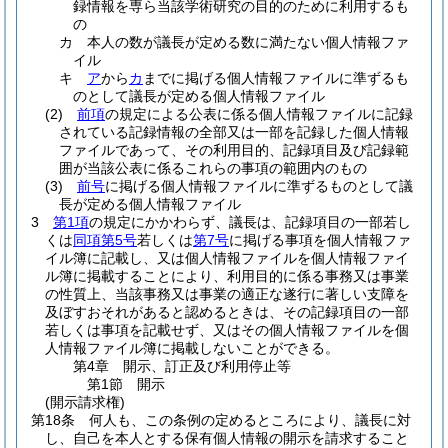
録情報を専ら当該学術研究の目的のために利用するも
の
カ
本人の数が議長が定める数に満たない個人情報ファ
イル
キ
ア
から
カ
までに掲げる個人情報ファイルに準ずるも
のとして議長が定める個人情報ファイル
(2)
前項
の規定による公表に係る個人情報ファイルに記録
されている記録情報の全部又は一部を記録した個人情報
ファイルであって、その利用目的、記録項目及び記録範
囲が当該公表に係るこれらの事項の範囲内のもの
(3)
前号
に掲げる個人情報ファイルに準ずるものとして議
長が定める個人情報ファイル
3
第1項
の規定にかかわらず、議長は、記録項目の一部若し
くは
同項第5号
若しくは
第7号
に掲げる事項を個人情報ファ
イル簿に記載し、又は個人情報ファイルを個人情報ファイ
ル簿に掲載することにより、利用目的に係る事務又は事業
の性質上、当該事務又は事業の適正な遂行に著しい支障を
及ぼすおそれがあると認めるときは、その記録項目の一部
若しくは事項を記載せず、又はその個人情報ファイルを個
人情報ファイル簿に掲載しないことができる。
第4章
開示、訂正及び利用停止等
第1節
開示
(開示請求権)
第18条
何人も、この条例の定めるところにより、議長に対
し、自己を本人とする保有個人情報の開示を請求すること