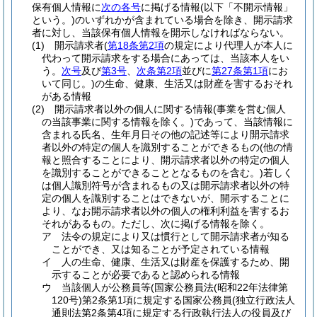
保有個人情報に
次の各号
に掲げる情報
(以下「不開示情報」
という。)
のいずれかが含まれている場合を除き、開示請求
者に対し、当該保有個人情報を開示しなければならない。
(1)
開示請求者
(
第18条第2項
の規定により代理人が本人に
代わって開示請求をする場合にあっては、当該本人をい
う。
次号
及び
第3号
、
次条第2項
並びに
第27条第1項
にお
いて同じ。)
の生命、健康、生活又は財産を害するおそれ
がある情報
(2)
開示請求者以外の個人に関する情報
(事業を営む個人
の当該事業に関する情報を除く。)
であって、当該情報に
含まれる氏名、生年月日その他の記述等により開示請求
者以外の特定の個人を識別することができるもの
(他の情
報と照合することにより、開示請求者以外の特定の個人
を識別することができることとなるものを含む。)
若しく
は個人識別符号が含まれるもの又は開示請求者以外の特
定の個人を識別することはできないが、開示することに
より、なお開示請求者以外の個人の権利利益を害するお
それがあるもの。
ただし、次に掲げる情報を除く。
ア
法令の規定により又は慣行として開示請求者が知る
ことができ、又は知ることが予定されている情報
イ
人の生命、健康、生活又は財産を保護するため、開
示することが必要であると認められる情報
ウ
当該個人が公務員等
(国家公務員法
(昭和22年法律第
120号)
第2条第1項に規定する国家公務員
(独立行政法人
通則法第2条第4項に規定する行政執行法人の役員及び