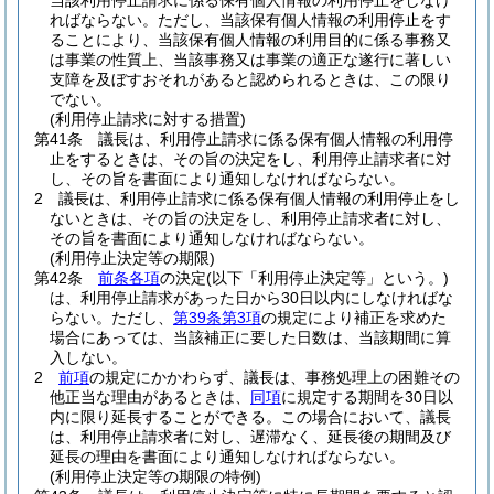
当該利用停止請求に係る保有個人情報の利用停止をしなけ
ればならない。
ただし、当該保有個人情報の利用停止をす
ることにより、当該保有個人情報の利用目的に係る事務又
は事業の性質上、当該事務又は事業の適正な遂行に著しい
支障を及ぼすおそれがあると認められるときは、この限り
でない。
(利用停止請求に対する措置)
第41条
議長は、利用停止請求に係る保有個人情報の利用停
止をするときは、その旨の決定をし、利用停止請求者に対
し、その旨を書面により通知しなければならない。
2
議長は、利用停止請求に係る保有個人情報の利用停止をし
ないときは、その旨の決定をし、利用停止請求者に対し、
その旨を書面により通知しなければならない。
(利用停止決定等の期限)
第42条
前条各項
の決定
(以下「利用停止決定等」という。)
は、利用停止請求があった日から30日以内にしなければな
らない。
ただし、
第39条第3項
の規定により補正を求めた
場合にあっては、当該補正に要した日数は、当該期間に算
入しない。
2
前項
の規定にかかわらず、議長は、事務処理上の困難その
他正当な理由があるときは、
同項
に規定する期間を30日以
内に限り延長することができる。
この場合において、議長
は、利用停止請求者に対し、遅滞なく、延長後の期間及び
延長の理由を書面により通知しなければならない。
(利用停止決定等の期限の特例)