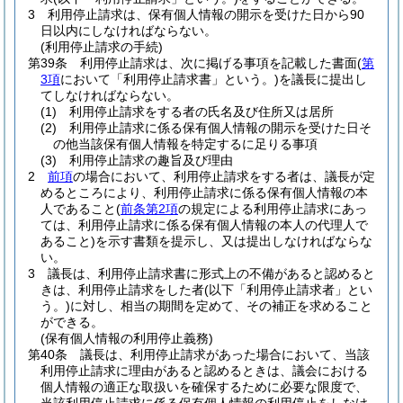
3
利用停止請求は、保有個人情報の開示を受けた日から90
日以内にしなければならない。
(利用停止請求の手続)
第39条
利用停止請求は、次に掲げる事項を記載した書面
(
第
3項
において「利用停止請求書」という。)
を議長に提出し
てしなければならない。
(1)
利用停止請求をする者の氏名及び住所又は居所
(2)
利用停止請求に係る保有個人情報の開示を受けた日そ
の他当該保有個人情報を特定するに足りる事項
(3)
利用停止請求の趣旨及び理由
2
前項
の場合において、利用停止請求をする者は、議長が定
めるところにより、利用停止請求に係る保有個人情報の本
人であること
(
前条第2項
の規定による利用停止請求にあっ
ては、利用停止請求に係る保有個人情報の本人の代理人で
あること)
を示す書類を提示し、又は提出しなければならな
い。
3
議長は、利用停止請求書に形式上の不備があると認めると
きは、利用停止請求をした者
(以下「利用停止請求者」とい
う。)
に対し、相当の期間を定めて、その補正を求めること
ができる。
(保有個人情報の利用停止義務)
第40条
議長は、利用停止請求があった場合において、当該
利用停止請求に理由があると認めるときは、議会における
個人情報の適正な取扱いを確保するために必要な限度で、