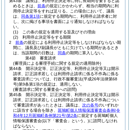
第43条
議長は、利用停止決定等に特に長期間を要すると認
めるときは、
前条
の規定にかかわらず、相当の期間内に利
用停止決定等をすれば足りる。
この場合において、議長
は、
同条第1項
に規定する期間内に、利用停止請求者に対
し、次に掲げる事項を書面により通知しなければならな
い。
(1)
この条の規定を適用する旨及びその理由
(2)
利用停止決定等をする期限
2
前条
の規定による利用停止決定等をしなければならない期
間に、議長及び副議長がともに欠けている期間があるとき
は、当該期間の日数は、
同条
の期間に算入しない。
第4節
審査請求
(審理員による審理手続に関する規定の適用除外)
第44条
開示決定等、訂正決定等、利用停止決定等又は開示
請求、訂正請求若しくは利用停止請求に係る不作為に係る
審査請求については、行政不服審査法
(平成26年法律第68
号)
第9条第1項の規定は、適用しない。
(審査請求に関する審査会への諮問)
第45条
開示決定等、訂正決定等、利用停止決定等又は開示
請求、訂正請求若しくは利用停止請求に係る不作為につい
て審査請求があったときは、議長は、
次の各号
のいずれか
に該当する場合を除き、
斑鳩町個人情報保護審査会条例
(令
和4年12月斑鳩町条例第21号)
第2条
に規定する斑鳩町個人
情報保護審査会
(以下「審査会」という。)
に諮問しなけれ
ばならない。