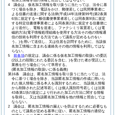
名加工情報を他の情報と照合してはならない。
4
議会は、仮名加工情報を取り扱うに当たっては、法令に基
づく場合を除き、電話をかけ、郵便若しくは民間事業者に
よる信書の送達に関する法律
(平成14年法律第99号)
第2条第
6項に規定する一般信書便事業者若しくは同条第9項に規定
する特定信書便事業者による同条第2項に規定する信書便に
より送付し、電報を送達し、ファクシミリ装置若しくは電
磁的方法
(電子情報処理組織を使用する方法その他の情報通
信の技術を利用する方法であって議長が定めるものをい
う。)
を用いて送信し、又は住居を訪問するために、当該仮
名加工情報に含まれる連絡先その他の情報を利用してはな
らない。
5
前各項
の規定は、議会に係る仮名加工情報の取扱いの委託
(2以上の段階にわたる委託を含む。)
を受けた者が受託した
業務を行う場合について準用する。
(匿名加工情報の取扱いに係る義務)
第16条
議会は、匿名加工情報を取り扱うに当たっては、法
令に基づく場合を除き、当該匿名加工情報の作成に用いら
れた個人情報に係る本人を識別するために、当該個人情報
から削除された記述等若しくは個人識別符号若しくは法第
43条第1項の規定により行われた加工の方法に関する情報
を取得し、又は当該匿名加工情報を他の情報と照合しては
ならない。
2
議会は、匿名加工情報の漏えいを防止するために必要なも
のとして議長が定める基準に従い、匿名加工情報の適切な