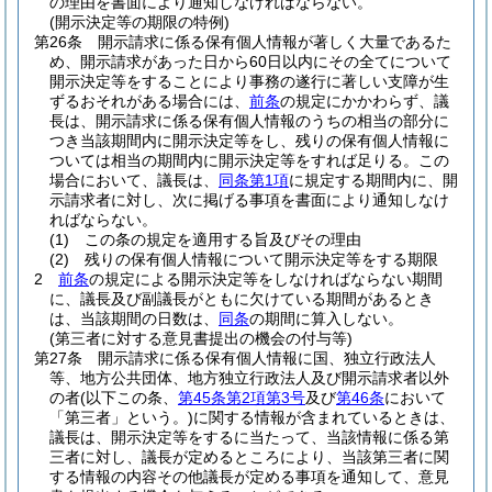
の理由を書面により通知しなければならない。
(開示決定等の期限の特例)
第26条
開示請求に係る保有個人情報が著しく大量であるた
め、開示請求があった日から60日以内にその全てについて
開示決定等をすることにより事務の遂行に著しい支障が生
ずるおそれがある場合には、
前条
の規定にかかわらず、議
長は、開示請求に係る保有個人情報のうちの相当の部分に
つき当該期間内に開示決定等をし、残りの保有個人情報に
ついては相当の期間内に開示決定等をすれば足りる。
この
場合において、議長は、
同条第1項
に規定する期間内に、開
示請求者に対し、次に掲げる事項を書面により通知しなけ
ればならない。
(1)
この条の規定を適用する旨及びその理由
(2)
残りの保有個人情報について開示決定等をする期限
2
前条
の規定による開示決定等をしなければならない期間
に、議長及び副議長がともに欠けている期間があるとき
は、当該期間の日数は、
同条
の期間に算入しない。
(第三者に対する意見書提出の機会の付与等)
第27条
開示請求に係る保有個人情報に国、独立行政法人
等、地方公共団体、地方独立行政法人及び開示請求者以外
の者
(以下この条、
第45条第2項第3号
及び
第46条
において
「第三者」という。)
に関する情報が含まれているときは、
議長は、開示決定等をするに当たって、当該情報に係る第
三者に対し、議長が定めるところにより、当該第三者に関
する情報の内容その他議長が定める事項を通知して、意見