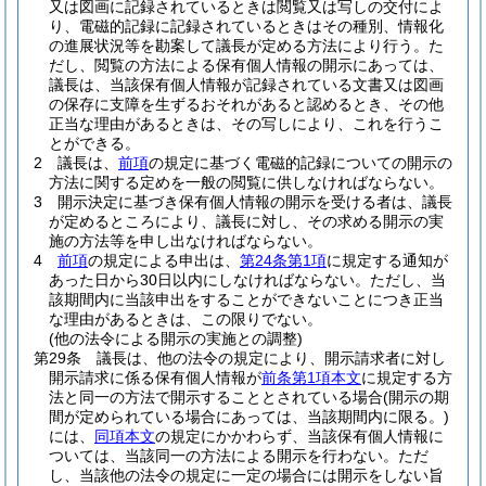
又は図画に記録されているときは閲覧又は写しの交付によ
り、電磁的記録に記録されているときはその種別、情報化
の進展状況等を勘案して議長が定める方法により行う。
た
だし、閲覧の方法による保有個人情報の開示にあっては、
議長は、当該保有個人情報が記録されている文書又は図画
の保存に支障を生ずるおそれがあると認めるとき、その他
正当な理由があるときは、その写しにより、これを行うこ
とができる。
2
議長は、
前項
の規定に基づく電磁的記録についての開示の
方法に関する定めを一般の閲覧に供しなければならない。
3
開示決定に基づき保有個人情報の開示を受ける者は、議長
が定めるところにより、議長に対し、その求める開示の実
施の方法等を申し出なければならない。
4
前項
の規定による申出は、
第24条第1項
に規定する通知が
あった日から30日以内にしなければならない。
ただし、当
該期間内に当該申出をすることができないことにつき正当
な理由があるときは、この限りでない。
(他の法令による開示の実施との調整)
第29条
議長は、他の法令の規定により、開示請求者に対し
開示請求に係る保有個人情報が
前条第1項本文
に規定する方
法と同一の方法で開示することとされている場合
(開示の期
間が定められている場合にあっては、当該期間内に限る。)
には、
同項本文
の規定にかかわらず、当該保有個人情報に
ついては、当該同一の方法による開示を行わない。
ただ
し、当該他の法令の規定に一定の場合には開示をしない旨