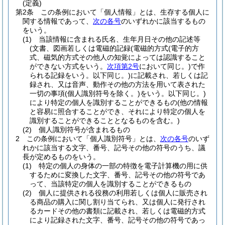
(定義)
第2条
この条例において「個人情報」とは、生存する個人に
関する情報であって、
次の各号
のいずれかに該当するもの
をいう。
(1)
当該情報に含まれる氏名、生年月日その他の記述等
(文書、図画若しくは電磁的記録
(電磁的方式
(電子的方
式、磁気的方式その他人の知覚によっては認識すること
ができない方式をいう。
次項第2号
において同じ。)
で作
られる記録をいう。以下同じ。)
に記載され、若しくは記
録され、又は音声、動作その他の方法を用いて表された
一切の事項
(個人識別符号を除く。)
をいう。以下同じ。)
により特定の個人を識別することができるもの
(他の情報
と容易に照合することができ、それにより特定の個人を
識別することができることとなるものを含む。)
(2)
個人識別符号が含まれるもの
2
この条例において「個人識別符号」とは、
次の各号
のいず
れかに該当する文字、番号、記号その他の符号のうち、議
長が定めるものをいう。
(1)
特定の個人の身体の一部の特徴を電子計算機の用に供
するために変換した文字、番号、記号その他の符号であ
って、当該特定の個人を識別することができるもの
(2)
個人に提供される役務の利用若しくは個人に販売され
る商品の購入に関し割り当てられ、又は個人に発行され
るカードその他の書類に記載され、若しくは電磁的方式
により記録された文字、番号、記号その他の符号であっ