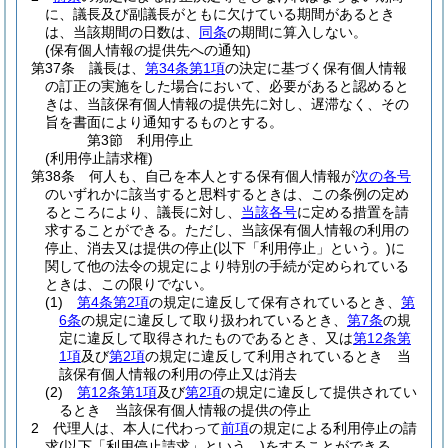
に、議長及び副議長がともに欠けている期間があるとき
は、当該期間の日数は、
同条
の期間に算入しない。
(保有個人情報の提供先への通知)
第37条
議長は、
第34条第1項
の決定に基づく保有個人情報
の訂正の実施をした場合において、必要があると認めると
きは、当該保有個人情報の提供先に対し、遅滞なく、その
旨を書面により通知するものとする。
第3節
利用停止
(利用停止請求権)
第38条
何人も、自己を本人とする保有個人情報が
次の各号
のいずれかに該当すると思料するときは、この条例の定め
るところにより、議長に対し、
当該各号
に定める措置を請
求することができる。
ただし、当該保有個人情報の利用の
停止、消去又は提供の停止
(以下「利用停止」という。)
に
関して他の法令の規定により特別の手続が定められている
ときは、この限りでない。
(1)
第4条第2項
の規定に違反して保有されているとき、
第
6条
の規定に違反して取り扱われているとき、
第7条
の規
定に違反して取得されたものであるとき、又は
第12条第
1項
及び
第2項
の規定に違反して利用されているとき 当
該保有個人情報の利用の停止又は消去
(2)
第12条第1項
及び
第2項
の規定に違反して提供されてい
るとき 当該保有個人情報の提供の停止
2
代理人は、本人に代わって
前項
の規定による利用停止の請
求
(以下「利用停止請求」という。)
をすることができる。