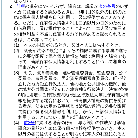
ならない。
2
前項
の規定にかかわらず、議会は、議長が
次の各号
のいず
れかに該当すると認めるときは、利用目的以外の目的のた
めに保有個人情報を自ら利用し、又は提供することができ
る。
ただし、保有個人情報を利用目的以外の目的のために
自ら利用し、又は提供することによって、本人又は第三者
の権利利益を不当に侵害するおそれがあると認められると
きは、この限りでない。
(1)
本人の同意があるとき、又は本人に提供するとき。
(2)
議会が法令の規定によりその権限に属する事務の遂行
に必要な限度で保有個人情報を内部で利用する場合であ
って、当該保有個人情報を利用することについて相当の
理由があるとき。
(3)
町長、教育委員会、選挙管理委員会、監査委員、公平
委員会、農業委員会、固定資産評価審査委員会、町が設
立した地方独立行政法人、他の地方公共団体の機関、他
の地方公共団体が設立した地方独立行政法人、法第2条第
8項に規定する行政機関又は独立行政法人等に保有個人情
報を提供する場合において、保有個人情報の提供を受け
る者が、法令の定める事務又は業務の遂行に必要な限度
で提供に係る個人情報を利用し、かつ、当該個人情報を
利用することについて相当の理由があるとき。
(4)
前3号
に掲げる場合のほか、専ら統計の作成又は学術
研究の目的のために保有個人情報を提供するとき、本人
以外の者に提供することが明らかに本人の利益になると