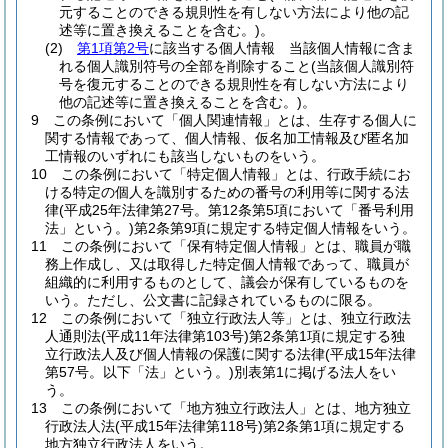
元することのできる規則性を有しない方法により他の記
述等に置き換えることを含む。)
。
(2)
第1項第2号
に該当する個人情報 当該個人情報に含ま
れる個人識別符号の全部を削除すること
(当該個人識別符
号を復元することのできる規則性を有しない方法により
他の記述等に置き換えることを含む。)
。
9
この条例において「個人関連情報」とは、生存する個人に
関する情報であって、個人情報、仮名加工情報及び匿名加
工情報のいずれにも該当しないものをいう。
10
この条例において「特定個人情報」とは、行政手続にお
ける特定の個人を識別するための番号の利用等に関する法
律
(平成25年法律第27号。第12条第5項において「番号利用
法」という。)
第2条第9項に規定する特定個人情報をいう。
11
この条例において「保有特定個人情報」とは、職員が職
務上作成し、又は取得した特定個人情報であって、職員が
組織的に利用するものとして、議会が保有しているものを
いう。
ただし、公文書に記録されているものに限る。
12
この条例において「独立行政法人等」とは、独立行政法
人通則法
(平成11年法律第103号)
第2条第1項に規定する独
立行政法人及び個人情報の保護に関する法律
(平成15年法律
第57号。以下「法」という。)
別表第1に掲げる法人をい
う。
13
この条例において「地方独立行政法人」とは、地方独立
行政法人法
(平成15年法律第118号)
第2条第1項に規定する
地方独立行政法人をいう。