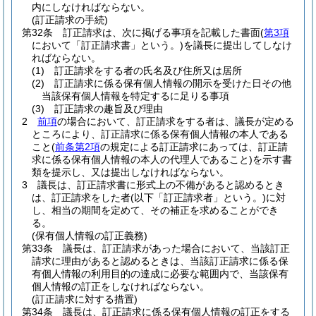
内にしなければならない。
(訂正請求の手続)
第32条
訂正請求は、次に掲げる事項を記載した書面
(
第3項
において「訂正請求書」という。)
を議長に提出してしなけ
ればならない。
(1)
訂正請求をする者の氏名及び住所又は居所
(2)
訂正請求に係る保有個人情報の開示を受けた日その他
当該保有個人情報を特定するに足りる事項
(3)
訂正請求の趣旨及び理由
2
前項
の場合において、訂正請求をする者は、議長が定める
ところにより、訂正請求に係る保有個人情報の本人である
こと
(
前条第2項
の規定による訂正請求にあっては、訂正請
求に係る保有個人情報の本人の代理人であること)
を示す書
類を提示し、又は提出しなければならない。
3
議長は、訂正請求書に形式上の不備があると認めるとき
は、訂正請求をした者
(以下「訂正請求者」という。)
に対
し、相当の期間を定めて、その補正を求めることができ
る。
(保有個人情報の訂正義務)
第33条
議長は、訂正請求があった場合において、当該訂正
請求に理由があると認めるときは、当該訂正請求に係る保
有個人情報の利用目的の達成に必要な範囲内で、当該保有
個人情報の訂正をしなければならない。
(訂正請求に対する措置)
第34条
議長は、訂正請求に係る保有個人情報の訂正をする