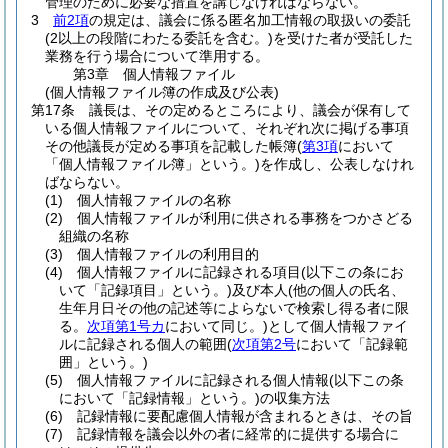
管理のために必要な措置を講じなければならない。
3
前2項
の規定は、議会に係る匿名加工情報の取扱いの委託
(2以上の段階にわたる委託を含む。)
を受けた者が受託した
業務を行う場合について準用する。
第3章
個人情報ファイル
(個人情報ファイル簿の作成及び公表)
第17条
議長は、その定めるところにより、議会が保有して
いる個人情報ファイルについて、それぞれ次に掲げる事項
その他議長が定める事項を記載した帳簿
(
第3項
において
「個人情報ファイル簿」という。)
を作成し、公表しなけれ
ばならない。
(1)
個人情報ファイルの名称
(2)
個人情報ファイルが利用に供される事務をつかさどる
組織の名称
(3)
個人情報ファイルの利用目的
(4)
個人情報ファイルに記録される項目
(以下この条にお
いて「記録項目」という。)
及び本人
(他の個人の氏名、
生年月日その他の記述等によらないで検索し得る者に限
る。
次項第1号カ
において同じ。)
として個人情報ファイ
ルに記録される個人の範囲
(
次項第2号
において「記録範
囲」という。)
(5)
個人情報ファイルに記録される個人情報
(以下この条
において「記録情報」という。)
の収集方法
(6)
記録情報に要配慮個人情報が含まれるときは、その旨
(7)
記録情報を議会以外の者に経常的に提供する場合に