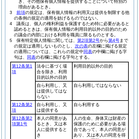
き、その他保有個人情報を提供することについて特別の
理由があるとき。
3
前項
の規定は、保有個人情報の利用又は提供を制限する他
の条例の規定の適用を妨げるものではない。
4
議長は、個人の権利利益を保護するため特に必要があると
認めるときは、保有個人情報の利用目的以外の目的のため
の議会の内部における利用を職員に限るものとする。
5
保有特定個人情報に関しては、
第2項第2号
から
第4号
まで
の規定は適用しないものとし、
次の表
の左欄に掲げる規定
の適用については、これらの規定中
同表
の中欄に掲げる字
句は、
同表
の右欄に掲げる字句とする。
第12条第1
法令に基づく場
利用目的以外の目的
項
合を除き、利用
目的以外の目的
自ら利用し、又
自ら利用してはならない
は提供してはな
らない
第12条第2
自ら利用し、又
自ら利用する
項
は提供する
第12条第2
本人の同意があ
人の生命、身体又は財産の
項第1号
るとき、又は本
保護のために必要がある場
人に提供すると
合であって、本人の同意が
き
あり、又は本人の同意を得