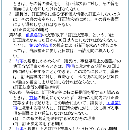
ときは、その旨の決定をし、訂正請求者に対し、その旨を
書面により通知しなければならない。
2
議長は、訂正請求に係る保有個人情報の訂正をしないとき
は、その旨の決定をし、訂正請求者に対し、その旨を書面
により通知しなければならない。
(訂正決定等の期限)
第35条
前条各項
の決定
(以下「訂正決定等」という。)
は、
訂正請求があった日から30日以内にしなければならない。
ただし、
第32条第3項
の規定により補正を求めた場合にあ
っては、当該補正に要した日数は、当該期間に算入しな
い。
2
前項
の規定にかかわらず、議長は、事務処理上の困難その
他正当な理由があるときは、
同項
に規定する期間を30日以
内に限り延長することができる。
この場合において、議長
は、訂正請求者に対し、遅滞なく、延長後の期間及び延長
の理由を書面により通知しなければならない。
(訂正決定等の期限の特例)
第36条
議長は、訂正決定等に特に長期間を要すると認める
ときは、
前条
の規定にかかわらず、相当の期間内に訂正決
定等をすれば足りる。
この場合において、議長は、
同条第1
項
に規定する期間内に、訂正請求者に対し、次に掲げる事
項を書面により通知しなければならない。
(1)
この条の規定を適用する旨及びその理由
(2)
訂正決定等をする期限
2
前条
の規定による訂正決定等をしなければならない期間