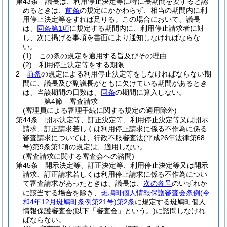
第43条
議長は、利用停止決定等に特に長期間を要すると認
めるときは、
前条
の規定にかかわらず、相当の期間内に利
用停止決定等をすれば足りる。
この場合において、議長
は、
同条第1項
に規定する期間内に、利用停止請求者に対
し、次に掲げる事項を書面により通知しなければならな
い。
(1)
この条の規定を適用する旨及びその理由
(2)
利用停止決定等をする期限
2
前条
の規定による利用停止決定等をしなければならない期
間に、議長及び副議長がともに欠けている期間があるとき
は、当該期間の日数は、
同条
の期間に算入しない。
第4節
審査請求
(審理員による審理手続に関する規定の適用除外)
第44条
開示決定等、訂正決定等、利用停止決定等又は開示
請求、訂正請求若しくは利用停止請求に係る不作為に係る
審査請求については、行政不服審査法
(平成26年法律第68
号)
第9条第1項の規定は、適用しない。
(審査請求に関する審査会への諮問)
第45条
開示決定等、訂正決定等、利用停止決定等又は開示
請求、訂正請求若しくは利用停止請求に係る不作為につい
て審査請求があったときは、議長は、
次の各号
のいずれか
に該当する場合を除き、
斑鳩町個人情報保護審査会条例
(令
和4年12月斑鳩町条例第21号)
第2条
に規定する斑鳩町個人
情報保護審査会
(以下「審査会」という。)
に諮問しなけれ
ばならない。