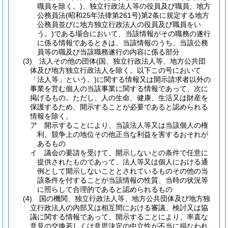
職員を除く。)
、独立行政法人等の役員及び職員、地方
公務員法
(昭和25年法律第261号)
第2条に規定する地方
公務員並びに地方独立行政法人の役員及び職員をい
う。)
である場合において、当該情報がその職務の遂行
に係る情報であるときは、当該情報のうち、当該公務
員等の職及び当該職務遂行の内容に係る部分
(3)
法人その他の団体
(国、独立行政法人等、地方公共団
体及び地方独立行政法人を除く。以下この号において
「法人等」という。)
に関する情報又は開示請求者以外の
事業を営む個人の当該事業に関する情報であって、次に
掲げるもの。
ただし、人の生命、健康、生活又は財産を
保護するため、開示することが必要であると認められる
情報を除く。
ア
開示することにより、当該法人等又は当該個人の権
利、競争上の地位その他正当な利益を害するおそれが
あるもの
イ
議会の要請を受けて、開示しないとの条件で任意に
提供されたものであって、法人等又は個人における通
例として開示しないこととされているものその他の当
該条件を付することが当該情報の性質、当時の状況等
に照らして合理的であると認められるもの
(4)
国の機関、独立行政法人等、地方公共団体及び地方独
立行政法人の内部又は相互間における審議、検討又は協
議に関する情報であって、開示することにより、率直な
意見の交換若しくは意思決定の中立性が不当に損なわれ