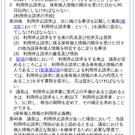
3
利用停止請求は、保有個人情報の開示を受けた日から90
日以内にしなければならない。
(利用停止請求の手続)
第39条
利用停止請求は、次に掲げる事項を記載した書面
(
第
3項
において「利用停止請求書」という。)
を議長に提出し
てしなければならない。
(1)
利用停止請求をする者の氏名及び住所又は居所
(2)
利用停止請求に係る保有個人情報の開示を受けた日そ
の他当該保有個人情報を特定するに足りる事項
(3)
利用停止請求の趣旨及び理由
2
前項
の場合において、利用停止請求をする者は、議長が定
めるところにより、利用停止請求に係る保有個人情報の本
人であること
(
前条第2項
の規定による利用停止請求にあっ
ては、利用停止請求に係る保有個人情報の本人の代理人で
あること)
を示す書類を提示し、又は提出しなければならな
い。
3
議長は、利用停止請求書に形式上の不備があると認めると
きは、利用停止請求をした者
(以下「利用停止請求者」とい
う。)
に対し、相当の期間を定めて、その補正を求めること
ができる。
(保有個人情報の利用停止義務)
第40条
議長は、利用停止請求があった場合において、当該
利用停止請求に理由があると認めるときは、議会における
個人情報の適正な取扱いを確保するために必要な限度で、