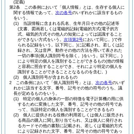
(定義)
第2条
この条例において「個人情報」とは、生存する個人に
関する情報であって、
次の各号
のいずれかに該当するもの
をいう。
(1)
当該情報に含まれる氏名、生年月日その他の記述等
(文書、図画若しくは電磁的記録
(電磁的方式
(電子的方
式、磁気的方式その他人の知覚によっては認識すること
ができない方式をいう。
次項第2号
において同じ。)
で作
られる記録をいう。以下同じ。)
に記載され、若しくは記
録され、又は音声、動作その他の方法を用いて表された
一切の事項
(個人識別符号を除く。)
をいう。以下同じ。)
により特定の個人を識別することができるもの
(他の情報
と容易に照合することができ、それにより特定の個人を
識別することができることとなるものを含む。)
(2)
個人識別符号が含まれるもの
2
この条例において「個人識別符号」とは、
次の各号
のいず
れかに該当する文字、番号、記号その他の符号のうち、議
長が定めるものをいう。
(1)
特定の個人の身体の一部の特徴を電子計算機の用に供
するために変換した文字、番号、記号その他の符号であ
って、当該特定の個人を識別することができるもの
(2)
個人に提供される役務の利用若しくは個人に販売され
る商品の購入に関し割り当てられ、又は個人に発行され
るカードその他の書類に記載され、若しくは電磁的方式
により記録された文字、番号、記号その他の符号であっ