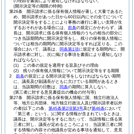
の理由を書面により通知しなければならない。
(開示決定等の期限の特例)
第26条
開示請求に係る保有個人情報が著しく大量であるた
め、開示請求があった日から60日以内にその全てについて
開示決定等をすることにより事務の遂行に著しい支障が生
ずるおそれがある場合には、
前条
の規定にかかわらず、議
長は、開示請求に係る保有個人情報のうちの相当の部分に
つき当該期間内に開示決定等をし、残りの保有個人情報に
ついては相当の期間内に開示決定等をすれば足りる。
この
場合において、議長は、
同条第1項
に規定する期間内に、開
示請求者に対し、次に掲げる事項を書面により通知しなけ
ればならない。
(1)
この条の規定を適用する旨及びその理由
(2)
残りの保有個人情報について開示決定等をする期限
2
前条
の規定による開示決定等をしなければならない期間
に、議長及び副議長がともに欠けている期間があるとき
は、当該期間の日数は、
同条
の期間に算入しない。
(第三者に対する意見書提出の機会の付与等)
第27条
開示請求に係る保有個人情報に国、独立行政法人
等、地方公共団体、地方独立行政法人及び開示請求者以外
の者
(以下この条、
第45条第2項第3号
及び
第46条
において
「第三者」という。)
に関する情報が含まれているときは、
議長は、開示決定等をするに当たって、当該情報に係る第
三者に対し、議長が定めるところにより、当該第三者に関
する情報の内容その他議長が定める事項を通知して、意見