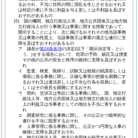
るおそれ、不当に住民の間に混乱を生じさせるおそれ又
は特定の者に不当に利益を与え若しくは不利益を及ぼす
おそれがあるもの
(5)
国の機関、独立行政法人等、地方公共団体又は地方独
立行政法人が行う事務又は事業に関する情報であって、
開示することにより、次に掲げるおそれその他当該事務
又は事業の性質上、当該事務又は事業の適正な遂行に支
障を及ぼすおそれがあるもの
ア
議長が
第24条各項
の決定
(以下「開示決定等」とい
う。)
をする場合において、犯罪の予防、鎮圧又は捜査
その他の公共の安全と秩序の維持に支障を及ぼすおそ
れ
イ
監査、検査、取締り、試験又は租税の賦課若しくは
徴収に係る事務に関し、正確な事実の把握を困難にす
るおそれ又は違法若しくは不当な行為を容易にし、若
しくはその発見を困難にするおそれ
ウ
契約、交渉又は争訟に係る事務に関し、国、独立行
政法人等、地方公共団体又は地方独立行政法人の財産
上の利益又は当事者としての地位を不当に害するおそ
れ
エ
調査研究に係る事務に関し、その公正かつ能率的な
遂行を不当に阻害するおそれ
オ
人事管理に係る事務に関し、公正かつ円滑な人事の
確保に支障を及ぼすおそれ
カ
独立行政法人等、地方公共団体が経営する企業又は