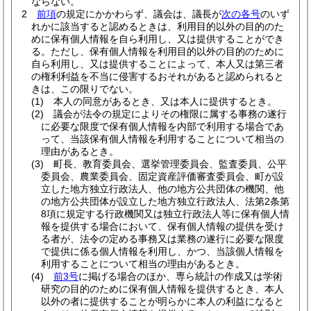
ならない。
2
前項
の規定にかかわらず、議会は、議長が
次の各号
のいず
れかに該当すると認めるときは、利用目的以外の目的のた
めに保有個人情報を自ら利用し、又は提供することができ
る。
ただし、保有個人情報を利用目的以外の目的のために
自ら利用し、又は提供することによって、本人又は第三者
の権利利益を不当に侵害するおそれがあると認められると
きは、この限りでない。
(1)
本人の同意があるとき、又は本人に提供するとき。
(2)
議会が法令の規定によりその権限に属する事務の遂行
に必要な限度で保有個人情報を内部で利用する場合であ
って、当該保有個人情報を利用することについて相当の
理由があるとき。
(3)
町長、教育委員会、選挙管理委員会、監査委員、公平
委員会、農業委員会、固定資産評価審査委員会、町が設
立した地方独立行政法人、他の地方公共団体の機関、他
の地方公共団体が設立した地方独立行政法人、法第2条第
8項に規定する行政機関又は独立行政法人等に保有個人情
報を提供する場合において、保有個人情報の提供を受け
る者が、法令の定める事務又は業務の遂行に必要な限度
で提供に係る個人情報を利用し、かつ、当該個人情報を
利用することについて相当の理由があるとき。
(4)
前3号
に掲げる場合のほか、専ら統計の作成又は学術
研究の目的のために保有個人情報を提供するとき、本人
以外の者に提供することが明らかに本人の利益になると