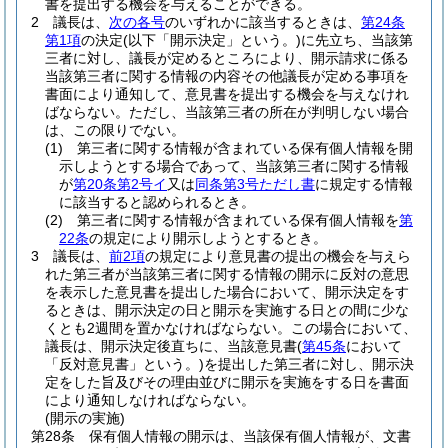
書を提出する機会を与えることができる。
2
議長は、
次の各号
のいずれかに該当するときは、
第24条
第1項
の決定
(以下「開示決定」という。)
に先立ち、当該第
三者に対し、議長が定めるところにより、開示請求に係る
当該第三者に関する情報の内容その他議長が定める事項を
書面により通知して、意見書を提出する機会を与えなけれ
ばならない。
ただし、当該第三者の所在が判明しない場合
は、この限りでない。
(1)
第三者に関する情報が含まれている保有個人情報を開
示しようとする場合であって、当該第三者に関する情報
が
第20条第2号イ
又は
同条第3号ただし書
に規定する情報
に該当すると認められるとき。
(2)
第三者に関する情報が含まれている保有個人情報を
第
22条
の規定により開示しようとするとき。
3
議長は、
前2項
の規定により意見書の提出の機会を与えら
れた第三者が当該第三者に関する情報の開示に反対の意思
を表示した意見書を提出した場合において、開示決定をす
るときは、開示決定の日と開示を実施する日との間に少な
くとも2週間を置かなければならない。
この場合において、
議長は、開示決定後直ちに、当該意見書
(
第45条
において
「反対意見書」という。)
を提出した第三者に対し、開示決
定をした旨及びその理由並びに開示を実施をする日を書面
により通知しなければならない。
(開示の実施)
第28条
保有個人情報の開示は、当該保有個人情報が、文書