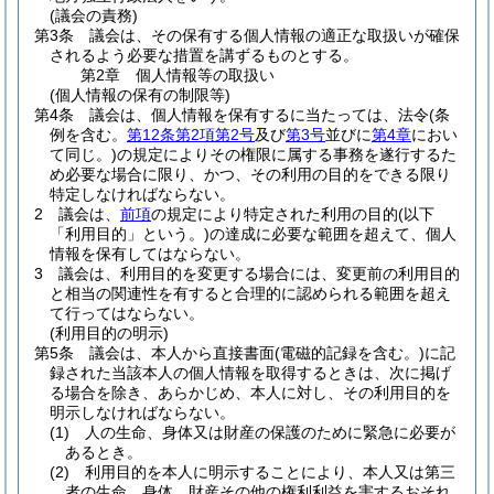
(議会の責務)
第3条
議会は、その保有する個人情報の適正な取扱いが確保
されるよう必要な措置を講ずるものとする。
第2章
個人情報等の取扱い
(個人情報の保有の制限等)
第4条
議会は、個人情報を保有するに当たっては、法令
(条
例を含む。
第12条第2項第2号
及び
第3号
並びに
第4章
におい
て同じ。)
の規定によりその権限に属する事務を遂行するた
め必要な場合に限り、かつ、その利用の目的をできる限り
特定しなければならない。
2
議会は、
前項
の規定により特定された利用の目的
(以下
「利用目的」という。)
の達成に必要な範囲を超えて、個人
情報を保有してはならない。
3
議会は、利用目的を変更する場合には、変更前の利用目的
と相当の関連性を有すると合理的に認められる範囲を超え
て行ってはならない。
(利用目的の明示)
第5条
議会は、本人から直接書面
(電磁的記録を含む。)
に記
録された当該本人の個人情報を取得するときは、次に掲げ
る場合を除き、あらかじめ、本人に対し、その利用目的を
明示しなければならない。
(1)
人の生命、身体又は財産の保護のために緊急に必要が
あるとき。
(2)
利用目的を本人に明示することにより、本人又は第三
者の生命、身体、財産その他の権利利益を害するおそれ