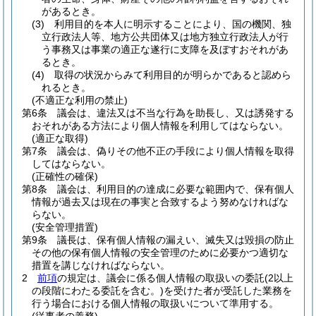
があるとき。
(3)
利用目的を本人に明示することにより、国の機関、独
立行政法人等、地方公共団体又は地方独立行政法人が行
う事務又は事業の適正な遂行に支障を及ぼすおそれがあ
るとき。
(4)
取得の状況からみて利用目的が明らかであると認めら
れるとき。
(不適正な利用の禁止)
第6条
議会は、違法又は不当な行為を助長し、又は誘発する
おそれがある方法により個人情報を利用してはならない。
(適正な取得)
第7条
議会は、偽りその他不正の手段により個人情報を取得
してはならない。
(正確性の確保)
第8条
議会は、利用目的の達成に必要な範囲内で、保有個人
情報が過去又は現在の事実と合致するよう努めなければな
らない。
(安全管理措置)
第9条
議長は、保有個人情報の漏えい、滅失又は毀損の防止
その他の保有個人情報の安全管理のために必要かつ適切な
措置を講じなければならない。
2
前項
の規定は、議会に係る個人情報の取扱いの委託
(2以上
の段階にわたる委託を含む。)
を受けた者が受託した業務を
行う場合における個人情報の取扱いについて準用する。