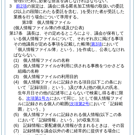
管理のために必要な措置を講じなければならない。
3
前2項
の規定は、議会に係る匿名加工情報の取扱いの委託
(2以上の段階にわたる委託を含む。)
を受けた者が受託した
業務を行う場合について準用する。
第3章
個人情報ファイル
(個人情報ファイル簿の作成及び公表)
第17条
議長は、その定めるところにより、議会が保有して
いる個人情報ファイルについて、それぞれ次に掲げる事項
その他議長が定める事項を記載した帳簿
(
第3項
において
「個人情報ファイル簿」という。)
を作成し、公表しなけれ
ばならない。
(1)
個人情報ファイルの名称
(2)
個人情報ファイルが利用に供される事務をつかさどる
組織の名称
(3)
個人情報ファイルの利用目的
(4)
個人情報ファイルに記録される項目
(以下この条にお
いて「記録項目」という。)
及び本人
(他の個人の氏名、
生年月日その他の記述等によらないで検索し得る者に限
る。
次項第1号カ
において同じ。)
として個人情報ファイ
ルに記録される個人の範囲
(
次項第2号
において「記録範
囲」という。)
(5)
個人情報ファイルに記録される個人情報
(以下この条
において「記録情報」という。)
の収集方法
(6)
記録情報に要配慮個人情報が含まれるときは、その旨
(7)
記録情報を議会以外の者に経常的に提供する場合に