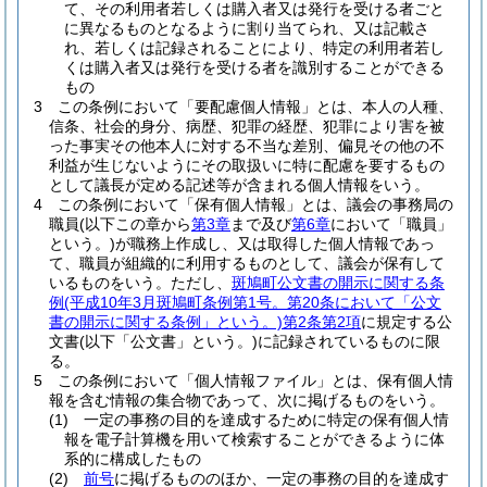
て、その利用者若しくは購入者又は発行を受ける者ごと
に異なるものとなるように割り当てられ、又は記載さ
れ、若しくは記録されることにより、特定の利用者若し
くは購入者又は発行を受ける者を識別することができる
もの
3
この条例において「要配慮個人情報」とは、本人の人種、
信条、社会的身分、病歴、犯罪の経歴、犯罪により害を被
った事実その他本人に対する不当な差別、偏見その他の不
利益が生じないようにその取扱いに特に配慮を要するもの
として議長が定める記述等が含まれる個人情報をいう。
4
この条例において「保有個人情報」とは、議会の事務局の
職員
(以下この章から
第3章
まで及び
第6章
において「職員」
という。)
が職務上作成し、又は取得した個人情報であっ
て、職員が組織的に利用するものとして、議会が保有して
いるものをいう。
ただし、
斑鳩町公文書の開示に関する条
例
(平成10年3月斑鳩町条例第1号。第20条において「公文
書の開示に関する条例」という。)
第2条第2項
に規定する公
文書
(以下「公文書」という。)
に記録されているものに限
る。
5
この条例において「個人情報ファイル」とは、保有個人情
報を含む情報の集合物であって、次に掲げるものをいう。
(1)
一定の事務の目的を達成するために特定の保有個人情
報を電子計算機を用いて検索することができるように体
系的に構成したもの
(2)
前号
に掲げるもののほか、一定の事務の目的を達成す