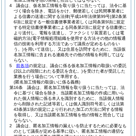
名加工情報を他の情報と照合してはならない。
4
議会は、仮名加工情報を取り扱うに当たっては、法令に基
づく場合を除き、電話をかけ、郵便若しくは民間事業者に
よる信書の送達に関する法律
(平成14年法律第99号)
第2条第
6項に規定する一般信書便事業者若しくは同条第9項に規定
する特定信書便事業者による同条第2項に規定する信書便に
より送付し、電報を送達し、ファクシミリ装置若しくは電
磁的方法
(電子情報処理組織を使用する方法その他の情報通
信の技術を利用する方法であって議長が定めるものをい
う。)
を用いて送信し、又は住居を訪問するために、当該仮
名加工情報に含まれる連絡先その他の情報を利用してはな
らない。
5
前各項
の規定は、議会に係る仮名加工情報の取扱いの委託
(2以上の段階にわたる委託を含む。)
を受けた者が受託した
業務を行う場合について準用する。
(匿名加工情報の取扱いに係る義務)
第16条
議会は、匿名加工情報を取り扱うに当たっては、法
令に基づく場合を除き、当該匿名加工情報の作成に用いら
れた個人情報に係る本人を識別するために、当該個人情報
から削除された記述等若しくは個人識別符号若しくは法第
43条第1項の規定により行われた加工の方法に関する情報
を取得し、又は当該匿名加工情報を他の情報と照合しては
ならない。
2
議会は、匿名加工情報の漏えいを防止するために必要なも
のとして議長が定める基準に従い、匿名加工情報の適切な