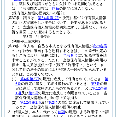
に、議長及び副議長がともに欠けている期間があるとき
は、当該期間の日数は、
同条
の期間に算入しない。
(保有個人情報の提供先への通知)
第37条
議長は、
第34条第1項
の決定に基づく保有個人情報
の訂正の実施をした場合において、必要があると認めると
きは、当該保有個人情報の提供先に対し、遅滞なく、その
旨を書面により通知するものとする。
第3節
利用停止
(利用停止請求権)
第38条
何人も、自己を本人とする保有個人情報が
次の各号
のいずれかに該当すると思料するときは、この条例の定め
るところにより、議長に対し、
当該各号
に定める措置を請
求することができる。
ただし、当該保有個人情報の利用の
停止、消去又は提供の停止
(以下「利用停止」という。)
に
関して他の法令の規定により特別の手続が定められている
ときは、この限りでない。
(1)
第4条第2項
の規定に違反して保有されているとき、
第
6条
の規定に違反して取り扱われているとき、
第7条
の規
定に違反して取得されたものであるとき、又は
第12条第
1項
及び
第2項
の規定に違反して利用されているとき 当
該保有個人情報の利用の停止又は消去
(2)
第12条第1項
及び
第2項
の規定に違反して提供されてい
るとき 当該保有個人情報の提供の停止
2
代理人は、本人に代わって
前項
の規定による利用停止の請
求
(以下「利用停止請求」という。)
をすることができる。