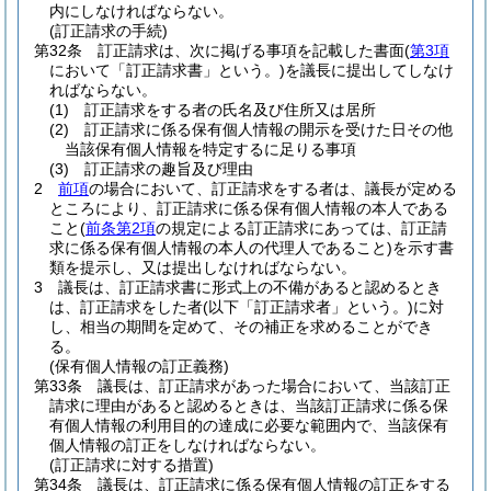
内にしなければならない。
(訂正請求の手続)
第32条
訂正請求は、次に掲げる事項を記載した書面
(
第3項
において「訂正請求書」という。)
を議長に提出してしなけ
ればならない。
(1)
訂正請求をする者の氏名及び住所又は居所
(2)
訂正請求に係る保有個人情報の開示を受けた日その他
当該保有個人情報を特定するに足りる事項
(3)
訂正請求の趣旨及び理由
2
前項
の場合において、訂正請求をする者は、議長が定める
ところにより、訂正請求に係る保有個人情報の本人である
こと
(
前条第2項
の規定による訂正請求にあっては、訂正請
求に係る保有個人情報の本人の代理人であること)
を示す書
類を提示し、又は提出しなければならない。
3
議長は、訂正請求書に形式上の不備があると認めるとき
は、訂正請求をした者
(以下「訂正請求者」という。)
に対
し、相当の期間を定めて、その補正を求めることができ
る。
(保有個人情報の訂正義務)
第33条
議長は、訂正請求があった場合において、当該訂正
請求に理由があると認めるときは、当該訂正請求に係る保
有個人情報の利用目的の達成に必要な範囲内で、当該保有
個人情報の訂正をしなければならない。
(訂正請求に対する措置)
第34条
議長は、訂正請求に係る保有個人情報の訂正をする