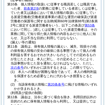
(従事者の義務)
第10条
個人情報の取扱いに従事する職員若しくは職員であ
った者、
前条第2項
の業務に従事している者若しくは従事し
ていた者又は議会において個人情報の取扱いに従事してい
る派遣労働者
(労働者派遣事業の適正な運営の確保及び派遣
労働者の保護等に関する法律
(昭和60年法律第88号)
第2条第
2号に規定する派遣労働者をいう。以下この条及び
第53条
において同じ。)
若しくは従事していた派遣労働者は、その
業務に関して知り得た個人情報の内容をみだりに他人に知
らせ、又は不当な目的に利用してはならない。
(漏えい等の通知)
第11条
議長は、保有個人情報の漏えい、滅失、毀損その他
の保有個人情報の安全の確保に係る事態であって個人の権
利利益を害するおそれが大きいものとしてその定めるもの
が生じたときは、本人に対し、その定めるところにより、
当該事態が生じた旨を通知しなければならない。
ただし、
次の各号
のいずれかに該当するときは、この限りでない。
(1)
本人への通知が困難な場合であって、本人の権利利益
を保護するため必要なこれに代わるべき措置をとると
き。
(2)
当該保有個人情報に
第20条各号
に掲げる情報のいずれ
かが含まれるとき。
(利用及び提供の制限)
第12条
議会は、法令に基づく場合を除き、利用目的以外の
目的のために保有個人情報を自ら利用し、又は提供しては