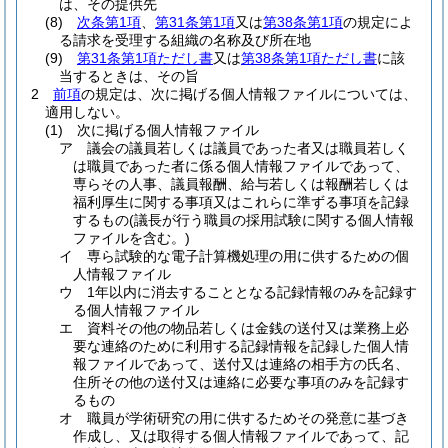
は、その提供先
(8)
次条第1項
、
第31条第1項
又は
第38条第1項
の規定によ
る請求を受理する組織の名称及び所在地
(9)
第31条第1項ただし書
又は
第38条第1項ただし書
に該
当するときは、その旨
2
前項
の規定は、次に掲げる個人情報ファイルについては、
適用しない。
(1)
次に掲げる個人情報ファイル
ア
議会の議員若しくは議員であった者又は職員若しく
は職員であった者に係る個人情報ファイルであって、
専らその人事、議員報酬、給与若しくは報酬若しくは
福利厚生に関する事項又はこれらに準ずる事項を記録
するもの
(議長が行う職員の採用試験に関する個人情報
ファイルを含む。)
イ
専ら試験的な電子計算機処理の用に供するための個
人情報ファイル
ウ
1年以内に消去することとなる記録情報のみを記録す
る個人情報ファイル
エ
資料その他の物品若しくは金銭の送付又は業務上必
要な連絡のために利用する記録情報を記録した個人情
報ファイルであって、送付又は連絡の相手方の氏名、
住所その他の送付又は連絡に必要な事項のみを記録す
るもの
オ
職員が学術研究の用に供するためその発意に基づき
作成し、又は取得する個人情報ファイルであって、記