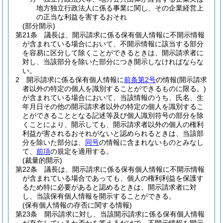
地方独立行政法人に係る事業に関し、その企業経営上
の正当な利益を害するおそれ
(部分開示)
第21条
議長は、開示請求に係る保有個人情報に不開示情報
が含まれている場合において、不開示情報に該当する部分
を容易に区分して除くことができるときは、開示請求者に
対し、当該部分を除いた部分につき開示しなければならな
い。
2
開示請求に係る保有個人情報に
前条第2号
の情報
(開示請求
者以外の特定の個人を識別することができるものに限る。)
が含まれている場合において、当該情報のうち、氏名、生
年月日その他の開示請求者以外の特定の個人を識別するこ
とができることとなる記述等及び個人識別符号の部分を除
くことにより、開示しても、開示請求者以外の個人の権利
利益が害されるおそれがないと認められるときは、当該部
分を除いた部分は、
同号
の情報に含まれないものとみなし
て、
前項
の規定を適用する。
(裁量的開示)
第22条
議長は、開示請求に係る保有個人情報に不開示情報
が含まれている場合であっても、個人の権利利益を保護す
るため特に必要があると認めるときは、開示請求者に対
し、当該保有個人情報を開示することができる。
(保有個人情報の存否に関する情報)
第23条
開示請求に対し、当該開示請求に係る保有個人情報