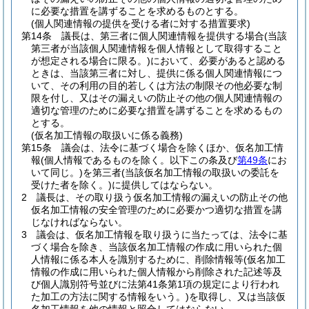
に必要な措置を講ずることを求めるものとする。
(個人関連情報の提供を受ける者に対する措置要求)
第14条
議長は、第三者に個人関連情報を提供する場合
(当該
第三者が当該個人関連情報を個人情報として取得すること
が想定される場合に限る。)
において、必要があると認める
ときは、当該第三者に対し、提供に係る個人関連情報につ
いて、その利用の目的若しくは方法の制限その他必要な制
限を付し、又はその漏えいの防止その他の個人関連情報の
適切な管理のために必要な措置を講ずることを求めるもの
とする。
(仮名加工情報の取扱いに係る義務)
第15条
議会は、法令に基づく場合を除くほか、仮名加工情
報
(個人情報であるものを除く。以下この条及び
第49条
にお
いて同じ。)
を第三者
(当該仮名加工情報の取扱いの委託を
受けた者を除く。)
に提供してはならない。
2
議長は、その取り扱う仮名加工情報の漏えいの防止その他
仮名加工情報の安全管理のために必要かつ適切な措置を講
じなければならない。
3
議会は、仮名加工情報を取り扱うに当たっては、法令に基
づく場合を除き、当該仮名加工情報の作成に用いられた個
人情報に係る本人を識別するために、削除情報等
(仮名加工
情報の作成に用いられた個人情報から削除された記述等及
び個人識別符号並びに法第41条第1項の規定により行われ
た加工の方法に関する情報をいう。)
を取得し、又は当該仮