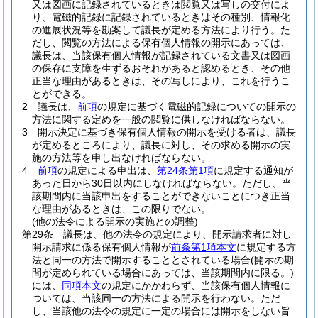
又は図画に記録されているときは閲覧又は写しの交付によ
り、電磁的記録に記録されているときはその種別、情報化
の進展状況等を勘案して議長が定める方法により行う。
た
だし、閲覧の方法による保有個人情報の開示にあっては、
議長は、当該保有個人情報が記録されている文書又は図画
の保存に支障を生ずるおそれがあると認めるとき、その他
正当な理由があるときは、その写しにより、これを行うこ
とができる。
2
議長は、
前項
の規定に基づく電磁的記録についての開示の
方法に関する定めを一般の閲覧に供しなければならない。
3
開示決定に基づき保有個人情報の開示を受ける者は、議長
が定めるところにより、議長に対し、その求める開示の実
施の方法等を申し出なければならない。
4
前項
の規定による申出は、
第24条第1項
に規定する通知が
あった日から30日以内にしなければならない。
ただし、当
該期間内に当該申出をすることができないことにつき正当
な理由があるときは、この限りでない。
(他の法令による開示の実施との調整)
第29条
議長は、他の法令の規定により、開示請求者に対し
開示請求に係る保有個人情報が
前条第1項本文
に規定する方
法と同一の方法で開示することとされている場合
(開示の期
間が定められている場合にあっては、当該期間内に限る。)
には、
同項本文
の規定にかかわらず、当該保有個人情報に
ついては、当該同一の方法による開示を行わない。
ただ
し、当該他の法令の規定に一定の場合には開示をしない旨