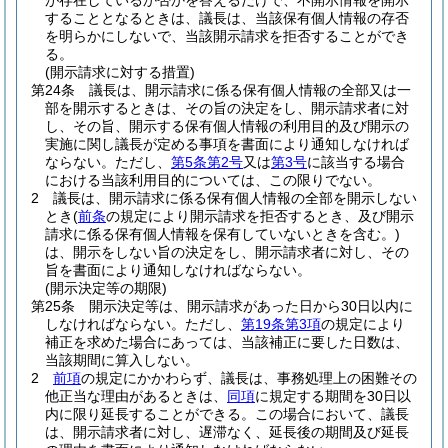
が存在しているか否かを答えるだけで、不開示情報を開示
することとなるときは、議長は、当該保有個人情報の存否
を明らかにしないで、当該開示請求を拒否することができ
る。
(開示請求に対する措置)
第24条
議長は、開示請求に係る保有個人情報の全部又は一
部を開示するときは、その旨の決定をし、開示請求者に対
し、その旨、開示する保有個人情報の利用目的及び開示の
実施に関し議長が定める事項を書面により通知しなければ
ならない。
ただし、
第5条第2号
又は
第3号
に該当する場合
における当該利用目的については、この限りでない。
2
議長は、開示請求に係る保有個人情報の全部を開示しない
とき
(
前条
の規定により開示請求を拒否するとき、及び開示
請求に係る保有個人情報を保有していないときを含む。)
は、開示をしない旨の決定をし、開示請求者に対し、その
旨を書面により通知しなければならない。
(開示決定等の期限)
第25条
開示決定等は、開示請求があった日から30日以内に
しなければならない。
ただし、
第19条第3項
の規定により
補正を求めた場合にあっては、当該補正に要した日数は、
当該期間に算入しない。
2
前項
の規定にかかわらず、議長は、事務処理上の困難その
他正当な理由があるときは、
同項
に規定する期間を30日以
内に限り延長することができる。
この場合において、議長
は、開示請求者に対し、遅滞なく、延長後の期間及び延長