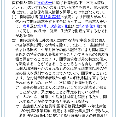
保有個人情報に
次の各号
に掲げる情報
(以下「不開示情報」
という。)
のいずれかが含まれている場合を除き、開示請求
者に対し、当該保有個人情報を開示しなければならない。
(1)
開示請求者
(
第18条第2項
の規定により代理人が本人に
代わって開示請求をする場合にあっては、当該本人をい
う。
次号
及び
第3号
、
次条第2項
並びに
第27条第1項
にお
いて同じ。)
の生命、健康、生活又は財産を害するおそれ
がある情報
(2)
開示請求者以外の個人に関する情報
(事業を営む個人
の当該事業に関する情報を除く。)
であって、当該情報に
含まれる氏名、生年月日その他の記述等により開示請求
者以外の特定の個人を識別することができるもの
(他の情
報と照合することにより、開示請求者以外の特定の個人
を識別することができることとなるものを含む。)
若しく
は個人識別符号が含まれるもの又は開示請求者以外の特
定の個人を識別することはできないが、開示することに
より、なお開示請求者以外の個人の権利利益を害するお
それがあるもの。
ただし、次に掲げる情報を除く。
ア
法令の規定により又は慣行として開示請求者が知る
ことができ、又は知ることが予定されている情報
イ
人の生命、健康、生活又は財産を保護するため、開
示することが必要であると認められる情報
ウ
当該個人が公務員等
(国家公務員法
(昭和22年法律第
120号)
第2条第1項に規定する国家公務員
(独立行政法人
通則法第2条第4項に規定する行政執行法人の役員及び