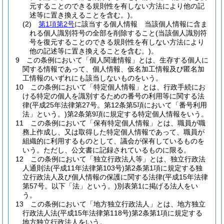
元することのできる規則性を有しない方法により他の記
述等に置き換えることを含む。)
。
(2)
第1項第2号
に該当する個人情報 当該個人情報に含ま
れる個人識別符号の全部を削除すること
(当該個人識別符
号を復元することのできる規則性を有しない方法により
他の記述等に置き換えることを含む。)
。
9
この条例において「個人関連情報」とは、生存する個人に
関する情報であって、個人情報、仮名加工情報及び匿名加
工情報のいずれにも該当しないものをいう。
10
この条例において「特定個人情報」とは、行政手続にお
ける特定の個人を識別するための番号の利用等に関する法
律
(平成25年法律第27号。第12条第5項において「番号利用
法」という。)
第2条第9項に規定する特定個人情報をいう。
11
この条例において「保有特定個人情報」とは、職員が職
務上作成し、又は取得した特定個人情報であって、職員が
組織的に利用するものとして、議会が保有しているものを
いう。
ただし、公文書に記録されているものに限る。
12
この条例において「独立行政法人等」とは、独立行政法
人通則法
(平成11年法律第103号)
第2条第1項に規定する独
立行政法人及び個人情報の保護に関する法律
(平成15年法律
第57号。以下「法」という。)
別表第1に掲げる法人をい
う。
13
この条例において「地方独立行政法人」とは、地方独立
行政法人法
(平成15年法律第118号)
第2条第1項に規定する
地方独立行政法人をいう。