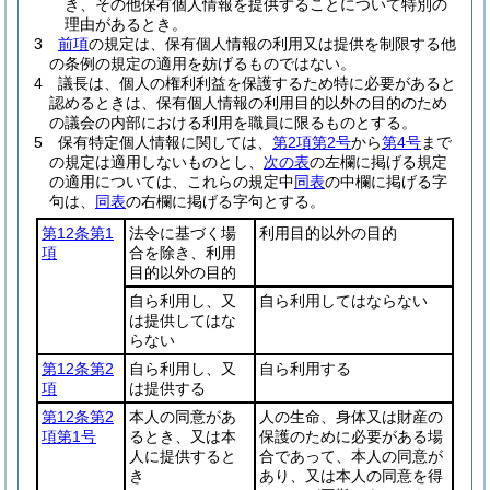
き、その他保有個人情報を提供することについて特別の
理由があるとき。
3
前項
の規定は、保有個人情報の利用又は提供を制限する他
の条例の規定の適用を妨げるものではない。
4
議長は、個人の権利利益を保護するため特に必要があると
認めるときは、保有個人情報の利用目的以外の目的のため
の議会の内部における利用を職員に限るものとする。
5
保有特定個人情報に関しては、
第2項第2号
から
第4号
まで
の規定は適用しないものとし、
次の表
の左欄に掲げる規定
の適用については、これらの規定中
同表
の中欄に掲げる字
句は、
同表
の右欄に掲げる字句とする。
第12条第1
法令に基づく場
利用目的以外の目的
項
合を除き、利用
目的以外の目的
自ら利用し、又
自ら利用してはならない
は提供してはな
らない
第12条第2
自ら利用し、又
自ら利用する
項
は提供する
第12条第2
本人の同意があ
人の生命、身体又は財産の
項第1号
るとき、又は本
保護のために必要がある場
人に提供すると
合であって、本人の同意が
き
あり、又は本人の同意を得