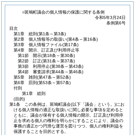
○斑鳩町議会の個人情報の保護に関する条例
令和5年3月24日
条例第6号
目次
第1章
総則
(第1条～第3条)
第2章
個人情報等の取扱い
(第4条～第16条)
第3章
個人情報ファイル
(第17条)
第4章
開示、訂正及び利用停止等
第1節
開示
(第18条～第30条)
第2節
訂正
(第31条～第37条)
第3節
利用停止
(第38条～第43条)
第4節
審査請求
(第44条～第46条)
第5章
雑則
(第47条～第52条)
第6章
罰則
(第53条～第57条)
付則
第1章
総則
(目的)
第1条
この条例は、斑鳩町議会
(以下「議会」という。)
にお
ける個人情報の適正な取扱いに関し必要な事項を定めると
ともに、議会が保有する個人情報の開示、訂正及び利用停
止を求める個人の権利を明らかにすることにより、議会の
事務の適正かつ円滑な運営を図りつつ、個人の権利利益を
保護することを目的とする。