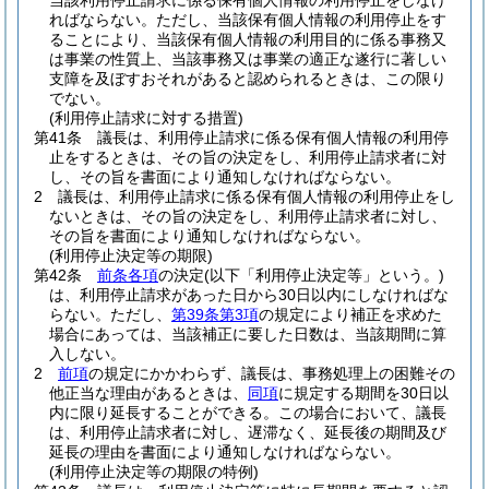
当該利用停止請求に係る保有個人情報の利用停止をしなけ
ればならない。
ただし、当該保有個人情報の利用停止をす
ることにより、当該保有個人情報の利用目的に係る事務又
は事業の性質上、当該事務又は事業の適正な遂行に著しい
支障を及ぼすおそれがあると認められるときは、この限り
でない。
(利用停止請求に対する措置)
第41条
議長は、利用停止請求に係る保有個人情報の利用停
止をするときは、その旨の決定をし、利用停止請求者に対
し、その旨を書面により通知しなければならない。
2
議長は、利用停止請求に係る保有個人情報の利用停止をし
ないときは、その旨の決定をし、利用停止請求者に対し、
その旨を書面により通知しなければならない。
(利用停止決定等の期限)
第42条
前条各項
の決定
(以下「利用停止決定等」という。)
は、利用停止請求があった日から30日以内にしなければな
らない。
ただし、
第39条第3項
の規定により補正を求めた
場合にあっては、当該補正に要した日数は、当該期間に算
入しない。
2
前項
の規定にかかわらず、議長は、事務処理上の困難その
他正当な理由があるときは、
同項
に規定する期間を30日以
内に限り延長することができる。
この場合において、議長
は、利用停止請求者に対し、遅滞なく、延長後の期間及び
延長の理由を書面により通知しなければならない。
(利用停止決定等の期限の特例)