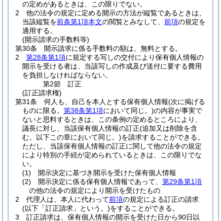
の定めがあるときは、この限りでない。
2
他の法令の規定に定める開示の方法が縦覧であるときは、
当該縦覧を
前条第1項本文
の閲覧とみなして、
前項
の規定を
適用する。
(開示請求の手数料等)
第30条
開示請求に係る手数料の額は、無料とする。
2
第28条第1項
に規定する写しの交付により保有個人情報の
開示を受ける者は、当該写しの作成及び送付に要する費用
を負担しなければならない。
第2節
訂正
(訂正請求権)
第31条
何人も、自己を本人とする保有個人情報
(次に掲げる
ものに限る。
第38条第1項
において同じ。)
の内容が事実で
ないと思料するときは、この条例の定めるところにより、
議長に対し、当該保有個人情報の訂正
(追加又は削除を含
む。以下この章において同じ。)
を請求することができる。
ただし、当該保有個人情報の訂正に関して他の法令の規定
により特別の手続が定められているときは、この限りでな
い。
(1)
開示決定に基づき開示を受けた保有個人情報
(2)
開示決定に係る保有個人情報であって、
第29条第1項
の他の法令の規定により開示を受けたもの
2
代理人は、本人に代わって
前項
の規定による訂正の請求
(以下「訂正請求」という。)
をすることができる。
3
訂正請求は、保有個人情報の開示を受けた日から90日以