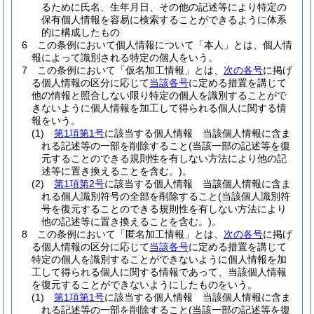
るために氏名、生年月日、その他の記述等により特定の
保有個人情報を容易に検索することができるように体系
的に構成したもの
6
この条例において個人情報について「本人」とは、個人情
報によって識別される特定の個人をいう。
7
この条例において「仮名加工情報」とは、
次の各号
に掲げ
る個人情報の区分に応じて
当該各号
に定める措置を講じて
他の情報と照合しない限り特定の個人を識別することがで
きないように個人情報を加工して得られる個人に関する情
報をいう。
(1)
第1項第1号
に該当する個人情報 当該個人情報に含ま
れる記述等の一部を削除すること
(当該一部の記述等を復
元することのできる規則性を有しない方法により他の記
述等に置き換えることを含む。)
。
(2)
第1項第2号
に該当する個人情報 当該個人情報に含ま
れる個人識別符号の全部を削除すること
(当該個人識別符
号を復元することのできる規則性を有しない方法により
他の記述等に置き換えることを含む。)
。
8
この条例において「匿名加工情報」とは、
次の各号
に掲げ
る個人情報の区分に応じて
当該各号
に定める措置を講じて
特定の個人を識別することができないように個人情報を加
工して得られる個人に関する情報であって、当該個人情報
を復元することができないようにしたものをいう。
(1)
第1項第1号
に該当する個人情報 当該個人情報に含ま
れる記述等の一部を削除すること
(当該一部の記述等を復