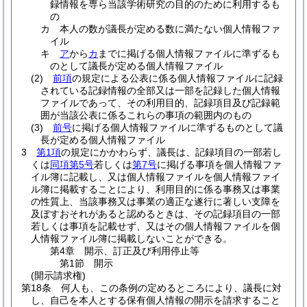
録情報を専ら当該学術研究の目的のために利用するも
の
カ
本人の数が議長が定める数に満たない個人情報ファ
イル
キ
ア
から
カ
までに掲げる個人情報ファイルに準ずるも
のとして議長が定める個人情報ファイル
(2)
前項
の規定による公表に係る個人情報ファイルに記録
されている記録情報の全部又は一部を記録した個人情報
ファイルであって、その利用目的、記録項目及び記録範
囲が当該公表に係るこれらの事項の範囲内のもの
(3)
前号
に掲げる個人情報ファイルに準ずるものとして議
長が定める個人情報ファイル
3
第1項
の規定にかかわらず、議長は、記録項目の一部若し
くは
同項第5号
若しくは
第7号
に掲げる事項を個人情報ファ
イル簿に記載し、又は個人情報ファイルを個人情報ファイ
ル簿に掲載することにより、利用目的に係る事務又は事業
の性質上、当該事務又は事業の適正な遂行に著しい支障を
及ぼすおそれがあると認めるときは、その記録項目の一部
若しくは事項を記載せず、又はその個人情報ファイルを個
人情報ファイル簿に掲載しないことができる。
第4章
開示、訂正及び利用停止等
第1節
開示
(開示請求権)
第18条
何人も、この条例の定めるところにより、議長に対
し、自己を本人とする保有個人情報の開示を請求すること