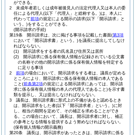
ができる。
2
未成年者若しくは成年被後見人の法定代理人又は本人の委
任による代理人
(以下「代理人」と総称する。)
は、本人に
代わって
前項
の規定による開示の請求
(以下「開示請求」と
いう。)
をすることができる。
(開示請求の手続)
第19条
開示請求は、次に掲げる事項を記載した書面
(
第3項
において「開示請求書」という。)
を議長に提出してしなけ
ればならない。
(1)
開示請求をする者の氏名及び住所又は居所
(2)
開示請求に係る保有個人情報が記録されている公文書
の名称その他の開示請求に係る保有個人情報を特定する
に足りる事項
2
前項
の場合において、開示請求をする者は、議長が定める
ところにより、開示請求に係る保有個人情報の本人である
こと
(
前条第2項
の規定による開示請求にあっては、開示請
求に係る保有個人情報の本人の代理人であること)
を示す書
類を提示し、又は提出しなければならない。
3
議長は、開示請求書に形式上の不備があると認めるとき
は、開示請求をした者
(以下「開示請求者」という。)
に対
し、相当の期間を定めて、その補正を求めることができ
る。
この場合において、議長は、開示請求者に対し、補正
の参考となる情報を提供するよう努めなければならない。
(保有個人情報の開示義務)
第20条
議長は、開示請求があったときは、開示請求に係る