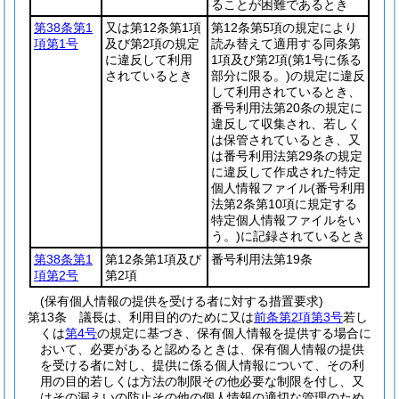
ることが困難であるとき
第38条第1
又は第12条第1項
第12条第5項の規定により
項第1号
及び第2項の規定
読み替えて適用する同条第
に違反して利用
1項及び第2項
(第1号に係る
されているとき
部分に限る。)
の規定に違反
して利用されているとき、
番号利用法第20条の規定に
違反して収集され、若しく
は保管されているとき、又
は番号利用法第29条の規定
に違反して作成された特定
個人情報ファイル
(番号利用
法第2条第10項に規定する
特定個人情報ファイルをい
う。)
に記録されているとき
第38条第1
第12条第1項及び
番号利用法第19条
項第2号
第2項
(保有個人情報の提供を受ける者に対する措置要求)
第13条
議長は、利用目的のために又は
前条第2項第3号
若し
くは
第4号
の規定に基づき、保有個人情報を提供する場合に
おいて、必要があると認めるときは、保有個人情報の提供
を受ける者に対し、提供に係る個人情報について、その利
用の目的若しくは方法の制限その他必要な制限を付し、又
はその漏えいの防止その他の個人情報の適切な管理のため