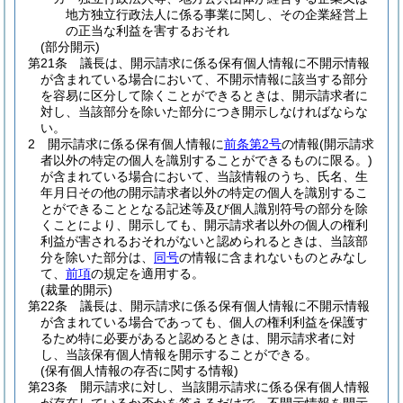
地方独立行政法人に係る事業に関し、その企業経営上
の正当な利益を害するおそれ
(部分開示)
第21条
議長は、開示請求に係る保有個人情報に不開示情報
が含まれている場合において、不開示情報に該当する部分
を容易に区分して除くことができるときは、開示請求者に
対し、当該部分を除いた部分につき開示しなければならな
い。
2
開示請求に係る保有個人情報に
前条第2号
の情報
(開示請求
者以外の特定の個人を識別することができるものに限る。)
が含まれている場合において、当該情報のうち、氏名、生
年月日その他の開示請求者以外の特定の個人を識別するこ
とができることとなる記述等及び個人識別符号の部分を除
くことにより、開示しても、開示請求者以外の個人の権利
利益が害されるおそれがないと認められるときは、当該部
分を除いた部分は、
同号
の情報に含まれないものとみなし
て、
前項
の規定を適用する。
(裁量的開示)
第22条
議長は、開示請求に係る保有個人情報に不開示情報
が含まれている場合であっても、個人の権利利益を保護す
るため特に必要があると認めるときは、開示請求者に対
し、当該保有個人情報を開示することができる。
(保有個人情報の存否に関する情報)
第23条
開示請求に対し、当該開示請求に係る保有個人情報