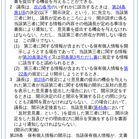
書を提出する機会を与えることができる。
2
議長は、
次の各号
のいずれかに該当するときは、
第24条
第1項
の決定
(以下「開示決定」という。)
に先立ち、当該第
三者に対し、議長が定めるところにより、開示請求に係る
当該第三者に関する情報の内容その他議長が定める事項を
書面により通知して、意見書を提出する機会を与えなけれ
ばならない。
ただし、当該第三者の所在が判明しない場合
は、この限りでない。
(1)
第三者に関する情報が含まれている保有個人情報を開
示しようとする場合であって、当該第三者に関する情報
が
第20条第2号イ
又は
同条第3号ただし書
に規定する情報
に該当すると認められるとき。
(2)
第三者に関する情報が含まれている保有個人情報を
第
22条
の規定により開示しようとするとき。
3
議長は、
前2項
の規定により意見書の提出の機会を与えら
れた第三者が当該第三者に関する情報の開示に反対の意思
を表示した意見書を提出した場合において、開示決定をす
るときは、開示決定の日と開示を実施する日との間に少な
くとも2週間を置かなければならない。
この場合において、
議長は、開示決定後直ちに、当該意見書
(
第45条
において
「反対意見書」という。)
を提出した第三者に対し、開示決
定をした旨及びその理由並びに開示を実施をする日を書面
により通知しなければならない。
(開示の実施)
第28条
保有個人情報の開示は、当該保有個人情報が、文書