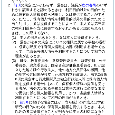
ならない。
2
前項
の規定にかかわらず、議会は、議長が
次の各号
のいず
れかに該当すると認めるときは、利用目的以外の目的のた
めに保有個人情報を自ら利用し、又は提供することができ
る。
ただし、保有個人情報を利用目的以外の目的のために
自ら利用し、又は提供することによって、本人又は第三者
の権利利益を不当に侵害するおそれがあると認められると
きは、この限りでない。
(1)
本人の同意があるとき、又は本人に提供するとき。
(2)
議会が法令の規定によりその権限に属する事務の遂行
に必要な限度で保有個人情報を内部で利用する場合であ
って、当該保有個人情報を利用することについて相当の
理由があるとき。
(3)
町長、教育委員会、選挙管理委員会、監査委員、公平
委員会、農業委員会、固定資産評価審査委員会、町が設
立した地方独立行政法人、他の地方公共団体の機関、他
の地方公共団体が設立した地方独立行政法人、法第2条第
8項に規定する行政機関又は独立行政法人等に保有個人情
報を提供する場合において、保有個人情報の提供を受け
る者が、法令の定める事務又は業務の遂行に必要な限度
で提供に係る個人情報を利用し、かつ、当該個人情報を
利用することについて相当の理由があるとき。
(4)
前3号
に掲げる場合のほか、専ら統計の作成又は学術
研究の目的のために保有個人情報を提供するとき、本人
以外の者に提供することが明らかに本人の利益になると