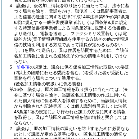
名加工情報を他の情報と照合してはならない。
4
議会は、仮名加工情報を取り扱うに当たっては、法令に基
づく場合を除き、電話をかけ、郵便若しくは民間事業者に
よる信書の送達に関する法律
(平成14年法律第99号)
第2条第
6項に規定する一般信書便事業者若しくは同条第9項に規定
する特定信書便事業者による同条第2項に規定する信書便に
より送付し、電報を送達し、ファクシミリ装置若しくは電
磁的方法
(電子情報処理組織を使用する方法その他の情報通
信の技術を利用する方法であって議長が定めるものをい
う。)
を用いて送信し、又は住居を訪問するために、当該仮
名加工情報に含まれる連絡先その他の情報を利用してはな
らない。
5
前各項
の規定は、議会に係る仮名加工情報の取扱いの委託
(2以上の段階にわたる委託を含む。)
を受けた者が受託した
業務を行う場合について準用する。
(匿名加工情報の取扱いに係る義務)
第16条
議会は、匿名加工情報を取り扱うに当たっては、法
令に基づく場合を除き、当該匿名加工情報の作成に用いら
れた個人情報に係る本人を識別するために、当該個人情報
から削除された記述等若しくは個人識別符号若しくは法第
43条第1項の規定により行われた加工の方法に関する情報
を取得し、又は当該匿名加工情報を他の情報と照合しては
ならない。
2
議会は、匿名加工情報の漏えいを防止するために必要なも
のとして議長が定める基準に従い、匿名加工情報の適切な