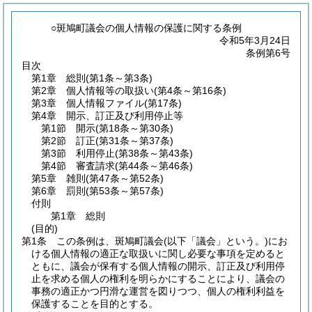
○斑鳩町議会の個人情報の保護に関する条例
令和5年3月24日
条例第6号
目次
第1章
総則
(第1条～第3条)
第2章
個人情報等の取扱い
(第4条～第16条)
第3章
個人情報ファイル
(第17条)
第4章
開示、訂正及び利用停止等
第1節
開示
(第18条～第30条)
第2節
訂正
(第31条～第37条)
第3節
利用停止
(第38条～第43条)
第4節
審査請求
(第44条～第46条)
第5章
雑則
(第47条～第52条)
第6章
罰則
(第53条～第57条)
付則
第1章
総則
(目的)
第1条
この条例は、斑鳩町議会
(以下「議会」という。)
にお
ける個人情報の適正な取扱いに関し必要な事項を定めると
ともに、議会が保有する個人情報の開示、訂正及び利用停
止を求める個人の権利を明らかにすることにより、議会の
事務の適正かつ円滑な運営を図りつつ、個人の権利利益を
保護することを目的とする。