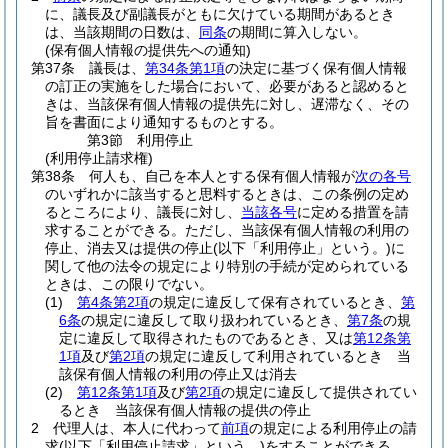
に、議長及び副議長がともに欠けている期間があるとき
は、当該期間の日数は、
同条
の期間に算入しない。
(保有個人情報の提供先への通知)
第37条
議長は、
第34条第1項
の決定に基づく保有個人情報
の訂正の実施をした場合において、必要があると認めると
きは、当該保有個人情報の提供先に対し、遅滞なく、その
旨を書面により通知するものとする。
第3節
利用停止
(利用停止請求権)
第38条
何人も、自己を本人とする保有個人情報が
次の各号
のいずれかに該当すると思料するときは、この条例の定め
るところにより、議長に対し、
当該各号
に定める措置を請
求することができる。
ただし、当該保有個人情報の利用の
停止、消去又は提供の停止
(以下「利用停止」という。)
に
関して他の法令の規定により特別の手続が定められている
ときは、この限りでない。
(1)
第4条第2項
の規定に違反して保有されているとき、
第
6条
の規定に違反して取り扱われているとき、
第7条
の規
定に違反して取得されたものであるとき、又は
第12条第
1項
及び
第2項
の規定に違反して利用されているとき 当
該保有個人情報の利用の停止又は消去
(2)
第12条第1項
及び
第2項
の規定に違反して提供されてい
るとき 当該保有個人情報の提供の停止
2
代理人は、本人に代わって
前項
の規定による利用停止の請
求
(以下「利用停止請求」という。)
をすることができる。