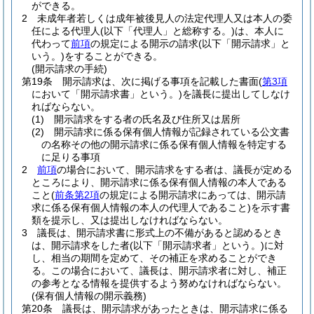
ができる。
2
未成年者若しくは成年被後見人の法定代理人又は本人の委
任による代理人
(以下「代理人」と総称する。)
は、本人に
代わって
前項
の規定による開示の請求
(以下「開示請求」と
いう。)
をすることができる。
(開示請求の手続)
第19条
開示請求は、次に掲げる事項を記載した書面
(
第3項
において「開示請求書」という。)
を議長に提出してしなけ
ればならない。
(1)
開示請求をする者の氏名及び住所又は居所
(2)
開示請求に係る保有個人情報が記録されている公文書
の名称その他の開示請求に係る保有個人情報を特定する
に足りる事項
2
前項
の場合において、開示請求をする者は、議長が定める
ところにより、開示請求に係る保有個人情報の本人である
こと
(
前条第2項
の規定による開示請求にあっては、開示請
求に係る保有個人情報の本人の代理人であること)
を示す書
類を提示し、又は提出しなければならない。
3
議長は、開示請求書に形式上の不備があると認めるとき
は、開示請求をした者
(以下「開示請求者」という。)
に対
し、相当の期間を定めて、その補正を求めることができ
る。
この場合において、議長は、開示請求者に対し、補正
の参考となる情報を提供するよう努めなければならない。
(保有個人情報の開示義務)
第20条
議長は、開示請求があったときは、開示請求に係る