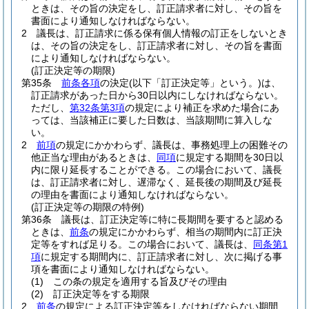
ときは、その旨の決定をし、訂正請求者に対し、その旨を
書面により通知しなければならない。
2
議長は、訂正請求に係る保有個人情報の訂正をしないとき
は、その旨の決定をし、訂正請求者に対し、その旨を書面
により通知しなければならない。
(訂正決定等の期限)
第35条
前条各項
の決定
(以下「訂正決定等」という。)
は、
訂正請求があった日から30日以内にしなければならない。
ただし、
第32条第3項
の規定により補正を求めた場合にあ
っては、当該補正に要した日数は、当該期間に算入しな
い。
2
前項
の規定にかかわらず、議長は、事務処理上の困難その
他正当な理由があるときは、
同項
に規定する期間を30日以
内に限り延長することができる。
この場合において、議長
は、訂正請求者に対し、遅滞なく、延長後の期間及び延長
の理由を書面により通知しなければならない。
(訂正決定等の期限の特例)
第36条
議長は、訂正決定等に特に長期間を要すると認める
ときは、
前条
の規定にかかわらず、相当の期間内に訂正決
定等をすれば足りる。
この場合において、議長は、
同条第1
項
に規定する期間内に、訂正請求者に対し、次に掲げる事
項を書面により通知しなければならない。
(1)
この条の規定を適用する旨及びその理由
(2)
訂正決定等をする期限
2
前条
の規定による訂正決定等をしなければならない期間