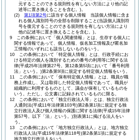
元することのできる規則性を有しない方法により他の記
述等に置き換えることを含む。)
。
(2)
第1項第2号
に該当する個人情報 当該個人情報に含ま
れる個人識別符号の全部を削除すること
(当該個人識別符
号を復元することのできる規則性を有しない方法により
他の記述等に置き換えることを含む。)
。
9
この条例において「個人関連情報」とは、生存する個人に
関する情報であって、個人情報、仮名加工情報及び匿名加
工情報のいずれにも該当しないものをいう。
10
この条例において「特定個人情報」とは、行政手続にお
ける特定の個人を識別するための番号の利用等に関する法
律
(平成25年法律第27号。第12条第5項において「番号利用
法」という。)
第2条第9項に規定する特定個人情報をいう。
11
この条例において「保有特定個人情報」とは、職員が職
務上作成し、又は取得した特定個人情報であって、職員が
組織的に利用するものとして、議会が保有しているものを
いう。
ただし、公文書に記録されているものに限る。
12
この条例において「独立行政法人等」とは、独立行政法
人通則法
(平成11年法律第103号)
第2条第1項に規定する独
立行政法人及び個人情報の保護に関する法律
(平成15年法律
第57号。以下「法」という。)
別表第1に掲げる法人をい
う。
13
この条例において「地方独立行政法人」とは、地方独立
行政法人法
(平成15年法律第118号)
第2条第1項に規定する
地方独立行政法人をいう。