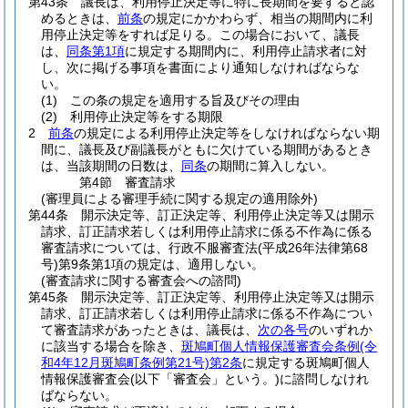
第43条
議長は、利用停止決定等に特に長期間を要すると認
めるときは、
前条
の規定にかかわらず、相当の期間内に利
用停止決定等をすれば足りる。
この場合において、議長
は、
同条第1項
に規定する期間内に、利用停止請求者に対
し、次に掲げる事項を書面により通知しなければならな
い。
(1)
この条の規定を適用する旨及びその理由
(2)
利用停止決定等をする期限
2
前条
の規定による利用停止決定等をしなければならない期
間に、議長及び副議長がともに欠けている期間があるとき
は、当該期間の日数は、
同条
の期間に算入しない。
第4節
審査請求
(審理員による審理手続に関する規定の適用除外)
第44条
開示決定等、訂正決定等、利用停止決定等又は開示
請求、訂正請求若しくは利用停止請求に係る不作為に係る
審査請求については、行政不服審査法
(平成26年法律第68
号)
第9条第1項の規定は、適用しない。
(審査請求に関する審査会への諮問)
第45条
開示決定等、訂正決定等、利用停止決定等又は開示
請求、訂正請求若しくは利用停止請求に係る不作為につい
て審査請求があったときは、議長は、
次の各号
のいずれか
に該当する場合を除き、
斑鳩町個人情報保護審査会条例
(令
和4年12月斑鳩町条例第21号)
第2条
に規定する斑鳩町個人
情報保護審査会
(以下「審査会」という。)
に諮問しなけれ
ばならない。