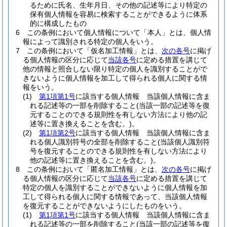
るために氏名、生年月日、その他の記述等により特定の
保有個人情報を容易に検索することができるように体系
的に構成したもの
6
この条例において個人情報について「本人」とは、個人情
報によって識別される特定の個人をいう。
7
この条例において「仮名加工情報」とは、
次の各号
に掲げ
る個人情報の区分に応じて
当該各号
に定める措置を講じて
他の情報と照合しない限り特定の個人を識別することがで
きないように個人情報を加工して得られる個人に関する情
報をいう。
(1)
第1項第1号
に該当する個人情報 当該個人情報に含ま
れる記述等の一部を削除すること
(当該一部の記述等を復
元することのできる規則性を有しない方法により他の記
述等に置き換えることを含む。)
。
(2)
第1項第2号
に該当する個人情報 当該個人情報に含ま
れる個人識別符号の全部を削除すること
(当該個人識別符
号を復元することのできる規則性を有しない方法により
他の記述等に置き換えることを含む。)
。
8
この条例において「匿名加工情報」とは、
次の各号
に掲げ
る個人情報の区分に応じて
当該各号
に定める措置を講じて
特定の個人を識別することができないように個人情報を加
工して得られる個人に関する情報であって、当該個人情報
を復元することができないようにしたものをいう。
(1)
第1項第1号
に該当する個人情報 当該個人情報に含ま
れる記述等の一部を削除すること
(当該一部の記述等を復