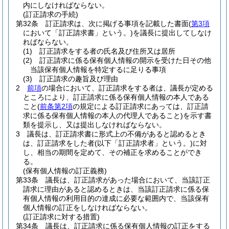
内にしなければならない。
(訂正請求の手続)
第32条
訂正請求は、次に掲げる事項を記載した書面
(
第3項
において「訂正請求書」という。)
を議長に提出してしなけ
ればならない。
(1)
訂正請求をする者の氏名及び住所又は居所
(2)
訂正請求に係る保有個人情報の開示を受けた日その他
当該保有個人情報を特定するに足りる事項
(3)
訂正請求の趣旨及び理由
2
前項
の場合において、訂正請求をする者は、議長が定める
ところにより、訂正請求に係る保有個人情報の本人である
こと
(
前条第2項
の規定による訂正請求にあっては、訂正請
求に係る保有個人情報の本人の代理人であること)
を示す書
類を提示し、又は提出しなければならない。
3
議長は、訂正請求書に形式上の不備があると認めるとき
は、訂正請求をした者
(以下「訂正請求者」という。)
に対
し、相当の期間を定めて、その補正を求めることができ
る。
(保有個人情報の訂正義務)
第33条
議長は、訂正請求があった場合において、当該訂正
請求に理由があると認めるときは、当該訂正請求に係る保
有個人情報の利用目的の達成に必要な範囲内で、当該保有
個人情報の訂正をしなければならない。
(訂正請求に対する措置)
第34条
議長は、訂正請求に係る保有個人情報の訂正をする