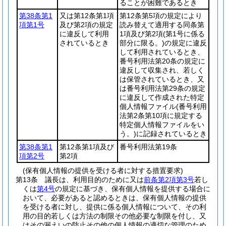
ることが困難であるとき
第38条第1
又は第12条第1項
第12条第5項の規定により
項第1号
及び第2項の規定
読み替えて適用する同条第
に違反して利用
1項及び第2項
(第1号に係る
されているとき
部分に限る。)
の規定に違反
して利用されているとき、
番号利用法第20条の規定に
違反して収集され、若しく
は保管されているとき、又
は番号利用法第29条の規定
に違反して作成された特定
個人情報ファイル
(番号利用
法第2条第10項に規定する
特定個人情報ファイルをい
う。)
に記録されているとき
第38条第1
第12条第1項及び
番号利用法第19条
項第2号
第2項
(保有個人情報の提供を受ける者に対する措置要求)
第13条
議長は、利用目的のために又は
前条第2項第3号
若し
くは
第4号
の規定に基づき、保有個人情報を提供する場合に
おいて、必要があると認めるときは、保有個人情報の提供
を受ける者に対し、提供に係る個人情報について、その利
用の目的若しくは方法の制限その他必要な制限を付し、又
はその漏えいの防止その他の個人情報の適切な管理のため