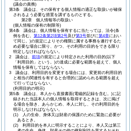
(議会の責務)
第3条
議会は、その保有する個人情報の適正な取扱いが確保
されるよう必要な措置を講ずるものとする。
第2章
個人情報等の取扱い
(個人情報の保有の制限等)
第4条
議会は、個人情報を保有するに当たっては、法令
(条
例を含む。
第12条第2項第2号
及び
第3号
並びに
第4章
におい
て同じ。)
の規定によりその権限に属する事務を遂行するた
め必要な場合に限り、かつ、その利用の目的をできる限り
特定しなければならない。
2
議会は、
前項
の規定により特定された利用の目的
(以下
「利用目的」という。)
の達成に必要な範囲を超えて、個人
情報を保有してはならない。
3
議会は、利用目的を変更する場合には、変更前の利用目的
と相当の関連性を有すると合理的に認められる範囲を超え
て行ってはならない。
(利用目的の明示)
第5条
議会は、本人から直接書面
(電磁的記録を含む。)
に記
録された当該本人の個人情報を取得するときは、次に掲げ
る場合を除き、あらかじめ、本人に対し、その利用目的を
明示しなければならない。
(1)
人の生命、身体又は財産の保護のために緊急に必要が
あるとき。
(2)
利用目的を本人に明示することにより、本人又は第三
者の生命、身体、財産その他の権利利益を害するおそれ