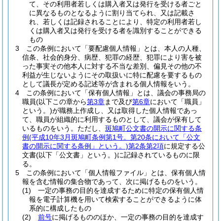
て、その利用者若しくは購入者又は発行を受ける者ごと
に異なるものとなるように割り当てられ、又は記載さ
れ、若しくは記録されることにより、特定の利用者若し
くは購入者又は発行を受ける者を識別することができる
もの
3
この条例において「要配慮個人情報」とは、本人の人種、
信条、社会的身分、病歴、犯罪の経歴、犯罪により害を被
った事実その他本人に対する不当な差別、偏見その他の不
利益が生じないようにその取扱いに特に配慮を要するもの
として議長が定める記述等が含まれる個人情報をいう。
4
この条例において「保有個人情報」とは、議会の事務局の
職員
(以下この章から
第3章
まで及び
第6章
において「職員」
という。)
が職務上作成し、又は取得した個人情報であっ
て、職員が組織的に利用するものとして、議会が保有して
いるものをいう。
ただし、
斑鳩町公文書の開示に関する条
例
(平成10年3月斑鳩町条例第1号。第20条において「公文
書の開示に関する条例」という。)
第2条第2項
に規定する公
文書
(以下「公文書」という。)
に記録されているものに限
る。
5
この条例において「個人情報ファイル」とは、保有個人情
報を含む情報の集合物であって、次に掲げるものをいう。
(1)
一定の事務の目的を達成するために特定の保有個人情
報を電子計算機を用いて検索することができるように体
系的に構成したもの
(2)
前号
に掲げるもののほか、一定の事務の目的を達成す