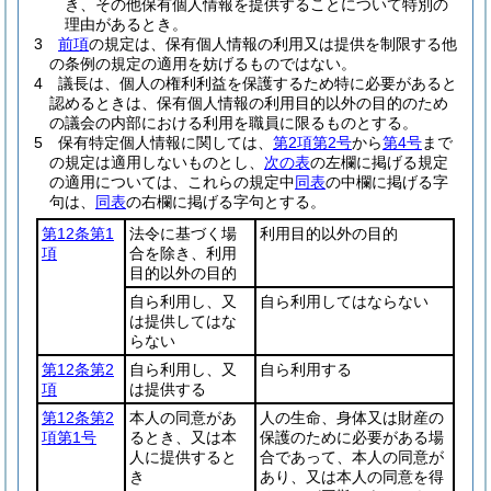
き、その他保有個人情報を提供することについて特別の
理由があるとき。
3
前項
の規定は、保有個人情報の利用又は提供を制限する他
の条例の規定の適用を妨げるものではない。
4
議長は、個人の権利利益を保護するため特に必要があると
認めるときは、保有個人情報の利用目的以外の目的のため
の議会の内部における利用を職員に限るものとする。
5
保有特定個人情報に関しては、
第2項第2号
から
第4号
まで
の規定は適用しないものとし、
次の表
の左欄に掲げる規定
の適用については、これらの規定中
同表
の中欄に掲げる字
句は、
同表
の右欄に掲げる字句とする。
第12条第1
法令に基づく場
利用目的以外の目的
項
合を除き、利用
目的以外の目的
自ら利用し、又
自ら利用してはならない
は提供してはな
らない
第12条第2
自ら利用し、又
自ら利用する
項
は提供する
第12条第2
本人の同意があ
人の生命、身体又は財産の
項第1号
るとき、又は本
保護のために必要がある場
人に提供すると
合であって、本人の同意が
き
あり、又は本人の同意を得