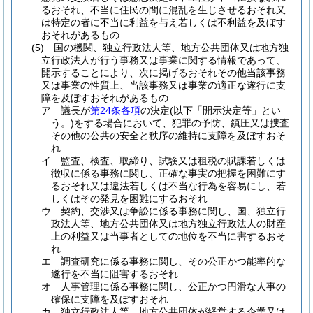
るおそれ、不当に住民の間に混乱を生じさせるおそれ又
は特定の者に不当に利益を与え若しくは不利益を及ぼす
おそれがあるもの
(5)
国の機関、独立行政法人等、地方公共団体又は地方独
立行政法人が行う事務又は事業に関する情報であって、
開示することにより、次に掲げるおそれその他当該事務
又は事業の性質上、当該事務又は事業の適正な遂行に支
障を及ぼすおそれがあるもの
ア
議長が
第24条各項
の決定
(以下「開示決定等」とい
う。)
をする場合において、犯罪の予防、鎮圧又は捜査
その他の公共の安全と秩序の維持に支障を及ぼすおそ
れ
イ
監査、検査、取締り、試験又は租税の賦課若しくは
徴収に係る事務に関し、正確な事実の把握を困難にす
るおそれ又は違法若しくは不当な行為を容易にし、若
しくはその発見を困難にするおそれ
ウ
契約、交渉又は争訟に係る事務に関し、国、独立行
政法人等、地方公共団体又は地方独立行政法人の財産
上の利益又は当事者としての地位を不当に害するおそ
れ
エ
調査研究に係る事務に関し、その公正かつ能率的な
遂行を不当に阻害するおそれ
オ
人事管理に係る事務に関し、公正かつ円滑な人事の
確保に支障を及ぼすおそれ
カ
独立行政法人等、地方公共団体が経営する企業又は