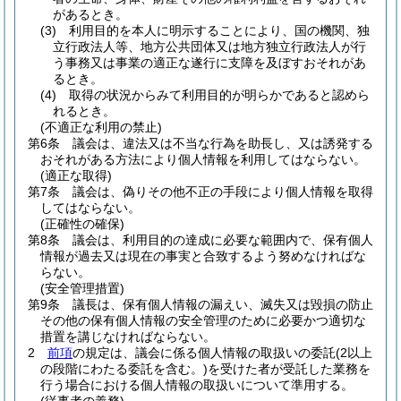
があるとき。
(3)
利用目的を本人に明示することにより、国の機関、独
立行政法人等、地方公共団体又は地方独立行政法人が行
う事務又は事業の適正な遂行に支障を及ぼすおそれがあ
るとき。
(4)
取得の状況からみて利用目的が明らかであると認めら
れるとき。
(不適正な利用の禁止)
第6条
議会は、違法又は不当な行為を助長し、又は誘発する
おそれがある方法により個人情報を利用してはならない。
(適正な取得)
第7条
議会は、偽りその他不正の手段により個人情報を取得
してはならない。
(正確性の確保)
第8条
議会は、利用目的の達成に必要な範囲内で、保有個人
情報が過去又は現在の事実と合致するよう努めなければな
らない。
(安全管理措置)
第9条
議長は、保有個人情報の漏えい、滅失又は毀損の防止
その他の保有個人情報の安全管理のために必要かつ適切な
措置を講じなければならない。
2
前項
の規定は、議会に係る個人情報の取扱いの委託
(2以上
の段階にわたる委託を含む。)
を受けた者が受託した業務を
行う場合における個人情報の取扱いについて準用する。