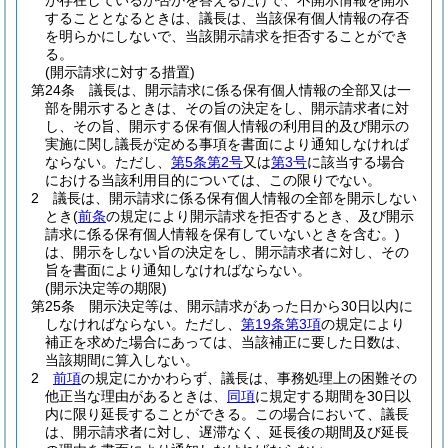
が存在しているか否かを答えるだけで、不開示情報を開示
することとなるときは、議長は、当該保有個人情報の存否
を明らかにしないで、当該開示請求を拒否することができ
る。
(開示請求に対する措置)
第24条
議長は、開示請求に係る保有個人情報の全部又は一
部を開示するときは、その旨の決定をし、開示請求者に対
し、その旨、開示する保有個人情報の利用目的及び開示の
実施に関し議長が定める事項を書面により通知しなければ
ならない。
ただし、
第5条第2号
又は
第3号
に該当する場合
における当該利用目的については、この限りでない。
2
議長は、開示請求に係る保有個人情報の全部を開示しない
とき
(
前条
の規定により開示請求を拒否するとき、及び開示
請求に係る保有個人情報を保有していないときを含む。)
は、開示をしない旨の決定をし、開示請求者に対し、その
旨を書面により通知しなければならない。
(開示決定等の期限)
第25条
開示決定等は、開示請求があった日から30日以内に
しなければならない。
ただし、
第19条第3項
の規定により
補正を求めた場合にあっては、当該補正に要した日数は、
当該期間に算入しない。
2
前項
の規定にかかわらず、議長は、事務処理上の困難その
他正当な理由があるときは、
同項
に規定する期間を30日以
内に限り延長することができる。
この場合において、議長
は、開示請求者に対し、遅滞なく、延長後の期間及び延長