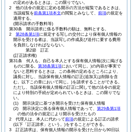
の定めがあるときは、この限りでない。
2
他の法令の規定に定める開示の方法が縦覧であるときは、
当該縦覧を
前条第1項本文
の閲覧とみなして、
前項
の規定を
適用する。
(開示請求の手数料等)
第30条
開示請求に係る手数料の額は、無料とする。
2
第28条第1項
に規定する写しの交付により保有個人情報の
開示を受ける者は、当該写しの作成及び送付に要する費用
を負担しなければならない。
第2節
訂正
(訂正請求権)
第31条
何人も、自己を本人とする保有個人情報
(次に掲げる
ものに限る。
第38条第1項
において同じ。)
の内容が事実で
ないと思料するときは、この条例の定めるところにより、
議長に対し、当該保有個人情報の訂正
(追加又は削除を含
む。以下この章において同じ。)
を請求することができる。
ただし、当該保有個人情報の訂正に関して他の法令の規定
により特別の手続が定められているときは、この限りでな
い。
(1)
開示決定に基づき開示を受けた保有個人情報
(2)
開示決定に係る保有個人情報であって、
第29条第1項
の他の法令の規定により開示を受けたもの
2
代理人は、本人に代わって
前項
の規定による訂正の請求
(以下「訂正請求」という。)
をすることができる。
3
訂正請求は、保有個人情報の開示を受けた日から90日以