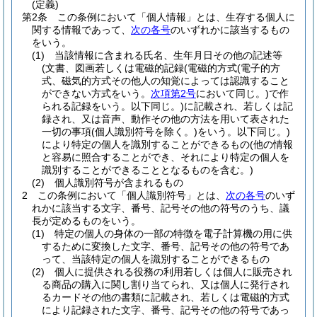
(定義)
第2条
この条例において「個人情報」とは、生存する個人に
関する情報であって、
次の各号
のいずれかに該当するもの
をいう。
(1)
当該情報に含まれる氏名、生年月日その他の記述等
(文書、図画若しくは電磁的記録
(電磁的方式
(電子的方
式、磁気的方式その他人の知覚によっては認識すること
ができない方式をいう。
次項第2号
において同じ。)
で作
られる記録をいう。以下同じ。)
に記載され、若しくは記
録され、又は音声、動作その他の方法を用いて表された
一切の事項
(個人識別符号を除く。)
をいう。以下同じ。)
により特定の個人を識別することができるもの
(他の情報
と容易に照合することができ、それにより特定の個人を
識別することができることとなるものを含む。)
(2)
個人識別符号が含まれるもの
2
この条例において「個人識別符号」とは、
次の各号
のいず
れかに該当する文字、番号、記号その他の符号のうち、議
長が定めるものをいう。
(1)
特定の個人の身体の一部の特徴を電子計算機の用に供
するために変換した文字、番号、記号その他の符号であ
って、当該特定の個人を識別することができるもの
(2)
個人に提供される役務の利用若しくは個人に販売され
る商品の購入に関し割り当てられ、又は個人に発行され
るカードその他の書類に記載され、若しくは電磁的方式
により記録された文字、番号、記号その他の符号であっ