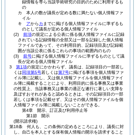
録情報を専ら当該学術研究の目的のために利用するも
の
カ
本人の数が議長が定める数に満たない個人情報ファ
イル
キ
ア
から
カ
までに掲げる個人情報ファイルに準ずるも
のとして議長が定める個人情報ファイル
(2)
前項
の規定による公表に係る個人情報ファイルに記録
されている記録情報の全部又は一部を記録した個人情報
ファイルであって、その利用目的、記録項目及び記録範
囲が当該公表に係るこれらの事項の範囲内のもの
(3)
前号
に掲げる個人情報ファイルに準ずるものとして議
長が定める個人情報ファイル
3
第1項
の規定にかかわらず、議長は、記録項目の一部若し
くは
同項第5号
若しくは
第7号
に掲げる事項を個人情報ファ
イル簿に記載し、又は個人情報ファイルを個人情報ファイ
ル簿に掲載することにより、利用目的に係る事務又は事業
の性質上、当該事務又は事業の適正な遂行に著しい支障を
及ぼすおそれがあると認めるときは、その記録項目の一部
若しくは事項を記載せず、又はその個人情報ファイルを個
人情報ファイル簿に掲載しないことができる。
第4章
開示、訂正及び利用停止等
第1節
開示
(開示請求権)
第18条
何人も、この条例の定めるところにより、議長に対
し、自己を本人とする保有個人情報の開示を請求すること