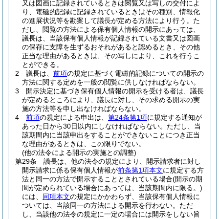
又は図画に記録されているときは閲覧又は写しの交付によ
り、電磁的記録に記録されているときはその種別、情報化
の進展状況等を勘案して議長が定める方法により行う。
た
だし、閲覧の方法による保有個人情報の開示にあっては、
議長は、当該保有個人情報が記録されている文書又は図画
の保存に支障を生ずるおそれがあると認めるとき、その他
正当な理由があるときは、その写しにより、これを行うこ
とができる。
2
議長は、
前項
の規定に基づく電磁的記録についての開示の
方法に関する定めを一般の閲覧に供しなければならない。
3
開示決定に基づき保有個人情報の開示を受ける者は、議長
が定めるところにより、議長に対し、その求める開示の実
施の方法等を申し出なければならない。
4
前項
の規定による申出は、
第24条第1項
に規定する通知が
あった日から30日以内にしなければならない。
ただし、当
該期間内に当該申出をすることができないことにつき正当
な理由があるときは、この限りでない。
(他の法令による開示の実施との調整)
第29条
議長は、他の法令の規定により、開示請求者に対し
開示請求に係る保有個人情報が
前条第1項本文
に規定する方
法と同一の方法で開示することとされている場合
(開示の期
間が定められている場合にあっては、当該期間内に限る。)
には、
同項本文
の規定にかかわらず、当該保有個人情報に
ついては、当該同一の方法による開示を行わない。
ただ
し、当該他の法令の規定に一定の場合には開示をしない旨