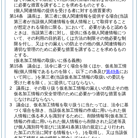
に必要な措置を講ずることを求めるものとする。
(個人関連情報の提供を受ける者に対する措置要求)
第14条
議長は、第三者に個人関連情報を提供する場合
(当該
第三者が当該個人関連情報を個人情報として取得すること
が想定される場合に限る。)
において、必要があると認める
ときは、当該第三者に対し、提供に係る個人関連情報につ
いて、その利用の目的若しくは方法の制限その他必要な制
限を付し、又はその漏えいの防止その他の個人関連情報の
適切な管理のために必要な措置を講ずることを求めるもの
とする。
(仮名加工情報の取扱いに係る義務)
第15条
議会は、法令に基づく場合を除くほか、仮名加工情
報
(個人情報であるものを除く。以下この条及び
第49条
にお
いて同じ。)
を第三者
(当該仮名加工情報の取扱いの委託を
受けた者を除く。)
に提供してはならない。
2
議長は、その取り扱う仮名加工情報の漏えいの防止その他
仮名加工情報の安全管理のために必要かつ適切な措置を講
じなければならない。
3
議会は、仮名加工情報を取り扱うに当たっては、法令に基
づく場合を除き、当該仮名加工情報の作成に用いられた個
人情報に係る本人を識別するために、削除情報等
(仮名加工
情報の作成に用いられた個人情報から削除された記述等及
び個人識別符号並びに法第41条第1項の規定により行われ
た加工の方法に関する情報をいう。)
を取得し、又は当該仮