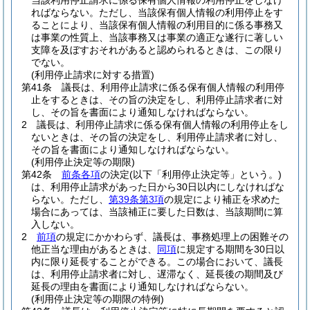
当該利用停止請求に係る保有個人情報の利用停止をしなけ
ればならない。
ただし、当該保有個人情報の利用停止をす
ることにより、当該保有個人情報の利用目的に係る事務又
は事業の性質上、当該事務又は事業の適正な遂行に著しい
支障を及ぼすおそれがあると認められるときは、この限り
でない。
(利用停止請求に対する措置)
第41条
議長は、利用停止請求に係る保有個人情報の利用停
止をするときは、その旨の決定をし、利用停止請求者に対
し、その旨を書面により通知しなければならない。
2
議長は、利用停止請求に係る保有個人情報の利用停止をし
ないときは、その旨の決定をし、利用停止請求者に対し、
その旨を書面により通知しなければならない。
(利用停止決定等の期限)
第42条
前条各項
の決定
(以下「利用停止決定等」という。)
は、利用停止請求があった日から30日以内にしなければな
らない。
ただし、
第39条第3項
の規定により補正を求めた
場合にあっては、当該補正に要した日数は、当該期間に算
入しない。
2
前項
の規定にかかわらず、議長は、事務処理上の困難その
他正当な理由があるときは、
同項
に規定する期間を30日以
内に限り延長することができる。
この場合において、議長
は、利用停止請求者に対し、遅滞なく、延長後の期間及び
延長の理由を書面により通知しなければならない。
(利用停止決定等の期限の特例)