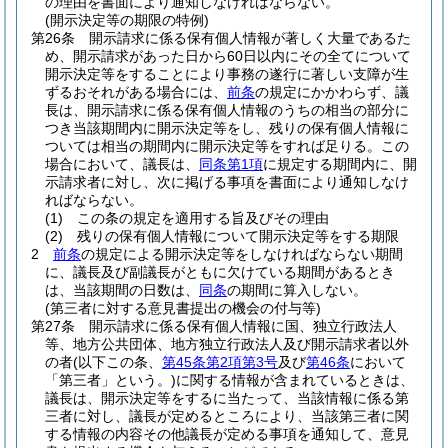
の理由を書面により通知しなければならない。
(開示決定等の期限の特例)
第26条
開示請求に係る保有個人情報が著しく大量であるた
め、開示請求があった日から60日以内にその全てについて
開示決定等をすることにより事務の遂行に著しい支障が生
ずるおそれがある場合には、
前条
の規定にかかわらず、議
長は、開示請求に係る保有個人情報のうちの相当の部分に
つき当該期間内に開示決定等をし、残りの保有個人情報に
ついては相当の期間内に開示決定等をすれば足りる。
この
場合において、議長は、
同条第1項
に規定する期間内に、開
示請求者に対し、次に掲げる事項を書面により通知しなけ
ればならない。
(1)
この条の規定を適用する旨及びその理由
(2)
残りの保有個人情報について開示決定等をする期限
2
前条
の規定による開示決定等をしなければならない期間
に、議長及び副議長がともに欠けている期間があるとき
は、当該期間の日数は、
同条
の期間に算入しない。
(第三者に対する意見書提出の機会の付与等)
第27条
開示請求に係る保有個人情報に国、独立行政法人
等、地方公共団体、地方独立行政法人及び開示請求者以外
の者
(以下この条、
第45条第2項第3号
及び
第46条
において
「第三者」という。)
に関する情報が含まれているときは、
議長は、開示決定等をするに当たって、当該情報に係る第
三者に対し、議長が定めるところにより、当該第三者に関
する情報の内容その他議長が定める事項を通知して、意見