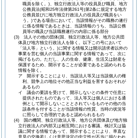
職員を除く。)
、独立行政法人等の役員及び職員、地方
公務員法
(昭和25年法律第261号)
第2条に規定する地方
公務員並びに地方独立行政法人の役員及び職員をい
う。)
である場合において、当該情報がその職務の遂行
に係る情報であるときは、当該情報のうち、当該公務
員等の職及び当該職務遂行の内容に係る部分
(3)
法人その他の団体
(国、独立行政法人等、地方公共団
体及び地方独立行政法人を除く。以下この号において
「法人等」という。)
に関する情報又は開示請求者以外の
事業を営む個人の当該事業に関する情報であって、次に
掲げるもの。
ただし、人の生命、健康、生活又は財産を
保護するため、開示することが必要であると認められる
情報を除く。
ア
開示することにより、当該法人等又は当該個人の権
利、競争上の地位その他正当な利益を害するおそれが
あるもの
イ
議会の要請を受けて、開示しないとの条件で任意に
提供されたものであって、法人等又は個人における通
例として開示しないこととされているものその他の当
該条件を付することが当該情報の性質、当時の状況等
に照らして合理的であると認められるもの
(4)
国の機関、独立行政法人等、地方公共団体及び地方独
立行政法人の内部又は相互間における審議、検討又は協
議に関する情報であって、開示することにより、率直な
意見の交換若しくは意思決定の中立性が不当に損なわれ