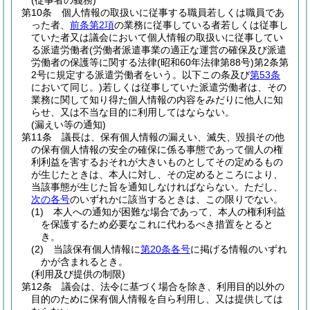
(従事者の義務)
第10条
個人情報の取扱いに従事する職員若しくは職員であ
った者、
前条第2項
の業務に従事している者若しくは従事し
ていた者又は議会において個人情報の取扱いに従事してい
る派遣労働者
(労働者派遣事業の適正な運営の確保及び派遣
労働者の保護等に関する法律
(昭和60年法律第88号)
第2条第
2号に規定する派遣労働者をいう。以下この条及び
第53条
において同じ。)
若しくは従事していた派遣労働者は、その
業務に関して知り得た個人情報の内容をみだりに他人に知
らせ、又は不当な目的に利用してはならない。
(漏えい等の通知)
第11条
議長は、保有個人情報の漏えい、滅失、毀損その他
の保有個人情報の安全の確保に係る事態であって個人の権
利利益を害するおそれが大きいものとしてその定めるもの
が生じたときは、本人に対し、その定めるところにより、
当該事態が生じた旨を通知しなければならない。
ただし、
次の各号
のいずれかに該当するときは、この限りでない。
(1)
本人への通知が困難な場合であって、本人の権利利益
を保護するため必要なこれに代わるべき措置をとると
き。
(2)
当該保有個人情報に
第20条各号
に掲げる情報のいずれ
かが含まれるとき。
(利用及び提供の制限)
第12条
議会は、法令に基づく場合を除き、利用目的以外の
目的のために保有個人情報を自ら利用し、又は提供しては