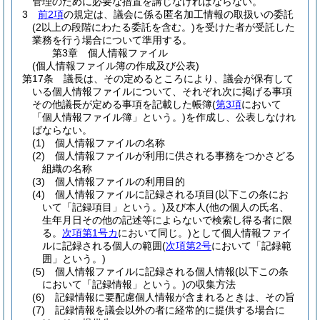
管理のために必要な措置を講じなければならない。
3
前2項
の規定は、議会に係る匿名加工情報の取扱いの委託
(2以上の段階にわたる委託を含む。)
を受けた者が受託した
業務を行う場合について準用する。
第3章
個人情報ファイル
(個人情報ファイル簿の作成及び公表)
第17条
議長は、その定めるところにより、議会が保有して
いる個人情報ファイルについて、それぞれ次に掲げる事項
その他議長が定める事項を記載した帳簿
(
第3項
において
「個人情報ファイル簿」という。)
を作成し、公表しなけれ
ばならない。
(1)
個人情報ファイルの名称
(2)
個人情報ファイルが利用に供される事務をつかさどる
組織の名称
(3)
個人情報ファイルの利用目的
(4)
個人情報ファイルに記録される項目
(以下この条にお
いて「記録項目」という。)
及び本人
(他の個人の氏名、
生年月日その他の記述等によらないで検索し得る者に限
る。
次項第1号カ
において同じ。)
として個人情報ファイ
ルに記録される個人の範囲
(
次項第2号
において「記録範
囲」という。)
(5)
個人情報ファイルに記録される個人情報
(以下この条
において「記録情報」という。)
の収集方法
(6)
記録情報に要配慮個人情報が含まれるときは、その旨
(7)
記録情報を議会以外の者に経常的に提供する場合に