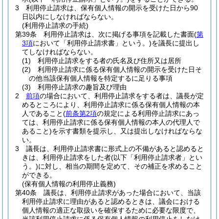
3
利用停止請求は、保有個人情報の開示を受けた日から90
日以内にしなければならない。
(利用停止請求の手続)
第39条
利用停止請求は、次に掲げる事項を記載した書面
(
第
3項
において「利用停止請求書」という。)
を議長に提出し
てしなければならない。
(1)
利用停止請求をする者の氏名及び住所又は居所
(2)
利用停止請求に係る保有個人情報の開示を受けた日そ
の他当該保有個人情報を特定するに足りる事項
(3)
利用停止請求の趣旨及び理由
2
前項
の場合において、利用停止請求をする者は、議長が定
めるところにより、利用停止請求に係る保有個人情報の本
人であること
(
前条第2項
の規定による利用停止請求にあっ
ては、利用停止請求に係る保有個人情報の本人の代理人で
あること)
を示す書類を提示し、又は提出しなければならな
い。
3
議長は、利用停止請求書に形式上の不備があると認めると
きは、利用停止請求をした者
(以下「利用停止請求者」とい
う。)
に対し、相当の期間を定めて、その補正を求めること
ができる。
(保有個人情報の利用停止義務)
第40条
議長は、利用停止請求があった場合において、当該
利用停止請求に理由があると認めるときは、議会における
個人情報の適正な取扱いを確保するために必要な限度で、