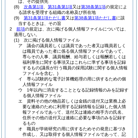
は、その提供先
(8)
次条第1項
、
第31条第1項
又は
第38条第1項
の規定によ
る請求を受理する組織の名称及び所在地
(9)
第31条第1項ただし書
又は
第38条第1項ただし書
に該
当するときは、その旨
2
前項
の規定は、次に掲げる個人情報ファイルについては、
適用しない。
(1)
次に掲げる個人情報ファイル
ア
議会の議員若しくは議員であった者又は職員若しく
は職員であった者に係る個人情報ファイルであって、
専らその人事、議員報酬、給与若しくは報酬若しくは
福利厚生に関する事項又はこれらに準ずる事項を記録
するもの
(議長が行う職員の採用試験に関する個人情報
ファイルを含む。)
イ
専ら試験的な電子計算機処理の用に供するための個
人情報ファイル
ウ
1年以内に消去することとなる記録情報のみを記録す
る個人情報ファイル
エ
資料その他の物品若しくは金銭の送付又は業務上必
要な連絡のために利用する記録情報を記録した個人情
報ファイルであって、送付又は連絡の相手方の氏名、
住所その他の送付又は連絡に必要な事項のみを記録す
るもの
オ
職員が学術研究の用に供するためその発意に基づき
作成し、又は取得する個人情報ファイルであって、記