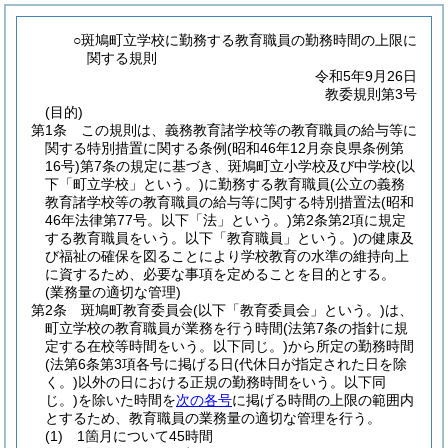
○斑鳩町立学校に勤務する教育職員の勤務時間の上限に
関する規則
令和5年9月26日
教委規則第3号
(目的)
第1条
この規則は、義務教育諸学校等の教育職員の給与等に
関する特別措置に関する条例
(昭和46年12月奈良県条例第
16号)
第7条の規定に基づき、斑鳩町立小学校及び中学校
(以
下「町立学校」という。)
に勤務する教育職員
(公立の義務
教育諸学校等の教育職員の給与等に関する特別措置法
(昭和
46年法律第77号。以下「法」という。)
第2条第2項に規定
する教育職員をいう。以下「教育職員」という。)
の健康及
び福祉の確保を図ることにより学校教育の水準の維持向上
に資するため、必要な事項を定めることを目的とする。
(業務量の適切な管理)
第2条
斑鳩町教育委員会
(以下「教育委員会」という。)
は、
町立学校の教育職員が業務を行う時間
(法第7条の指針に規
定する在校等時間をいう。以下同じ。)
から所定の勤務時間
(法第6条第3項各号に掲げる日
(代休日が指定された日を除
く。)
以外の日における正規の勤務時間をいう。以下同
じ。)
を除いた時間を
次の各号
に掲げる時間の上限の範囲内
とするため、教育職員の業務量の適切な管理を行う。
(1)
1箇月について45時間