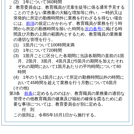
(2)
1年について360時間
2
教育委員会は、教育職員が児童生徒等に係る通常予見する
ことのできない業務量の大幅な増加等に伴い、一時的又は
突発的に所定の勤務時間外に業務を行わざるを得ない場合
には、
前項
の規定にかかわらず、教育職員が業務を行う時
間から所定の勤務時間を除いた時間を
次の各号
に掲げる時
間及び月数の上限の範囲内とするため、教育職員の業務量
の適切な管理を行う。
(1)
1箇月について100時間未満
(2)
1年について720時間
(3)
1箇月ごとに区分した各期間に当該各期間の直前の1箇
月、2箇月、3箇月、4箇月及び5箇月の期間を加えたそれ
ぞれの期間において1箇月あたりの平均時間について80
時間
(4)
1年のうち1箇月において所定の勤務時間以外の時間に
おいて45時間を超えて業務を行う月数について6箇月
(その他)
第3条
前条
に定めるもののほか、教育職員の業務量の適切な
管理その他教育職員の健康及び福祉の確保を図るために必
要な事項については、教育委員会が別に定める。
付
則
この規則は、令和5年10月1日から施行する。