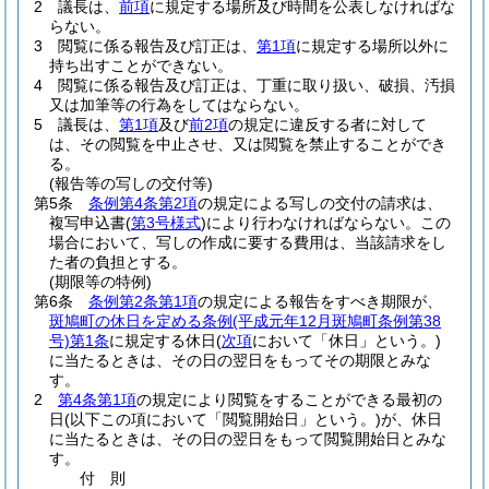
2
議長は、
前項
に規定する場所及び時間を公表しなければな
らない。
3
閲覧に係る報告及び訂正は、
第1項
に規定する場所以外に
持ち出すことができない。
4
閲覧に係る報告及び訂正は、丁重に取り扱い、破損、汚損
又は加筆等の行為をしてはならない。
5
議長は、
第1項
及び
前2項
の規定に違反する者に対して
は、その閲覧を中止させ、又は閲覧を禁止することができ
る。
(報告等の写しの交付等)
第5条
条例第4条第2項
の規定による写しの交付の請求は、
複写申込書
(
第3号様式
)
により行わなければならない。
この
場合において、写しの作成に要する費用は、当該請求をし
た者の負担とする。
(期限等の特例)
第6条
条例第2条第1項
の規定による報告をすべき期限が、
斑鳩町の休日を定める条例
(平成元年12月斑鳩町条例第38
号)
第1条
に規定する休日
(
次項
において「休日」という。)
に当たるときは、その日の翌日をもってその期限とみな
す。
2
第4条第1項
の規定により閲覧をすることができる最初の
日
(以下この項において「閲覧開始日」という。)
が、休日
に当たるときは、その日の翌日をもって閲覧開始日とみな
す。
付
則