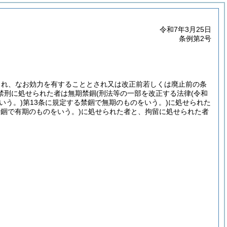
令和7年3月25日
条例第2号
され、なお効力を有することとされ又は改正前若しくは廃止前の条
禁刑に処せられた者は無期禁錮
(刑法等の一部を改正する法律
(令和
いう。)
第13条に規定する禁錮で無期のものをいう。)
に処せられた
禁錮で有期のものをいう。)
に処せられた者と、拘留に処せられた者