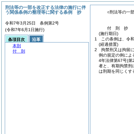
刑法等の一部を改正する法律の施行に伴
う関係条例の整理等に関する条例 抄
○刑法等の一
令和7年3月25日 条例第2号
付
則
抄
(令和7年6月1日施行)
(施行期日)
1
この条例は、令和
条項目次
沿革
(経過措置)
本則
2
拘禁刑又は拘留
付 則
例の規定の例によ
4年法律第67号)
第
者と、有期拘禁刑
は刑期を同じくす