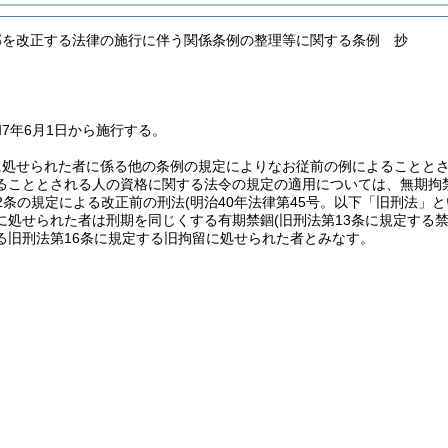
部を改正する法律の施行に伴う関係条例の整理等に関する条例 抄
7年6月1日から施行する。
に処せられた者に係る他の条例の規定によりなお従前の例によることと
ることとされる人の資格に関する法令の規定の適用については、無期拘
2条の規定による改正前の刑法
(明治40年法律第45号。以下「旧刑法」と
に処せられた者は刑期を同じくする有期禁錮
(旧刑法第13条に規定する
る旧刑法第16条に規定する旧拘留に処せられた者とみなす。