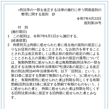
○刑法等の一部を改正する法律の施行に伴う関係規則の
整理に関する規則 抄
令和7年4月23日
規則第16号
付
則
(施行期日)
1
この規則は、令和7年6月1日から施行する。
(経過措置)
2
拘禁刑又は拘留に処せられた者に係る他の規則の規定によ
りなお従前の例によることとされ、なお効力を有すること
とされ又は改正前若しくは廃止前の規則の規定の例による
こととされる人の資格に関する法令の規定の適用について
は、無期拘禁刑に処せられた者は無期禁錮
(刑法等の一部を
改正する法律
(令和4年法律第67号)
第2条の規定による改正
前の刑法
(明治40年法律第45号。以下「旧刑法」という。)
第13条に規定する禁錮で無期のものをいう。)
に処せられた
者と、有期拘禁刑に処せられた者は刑期を同じくする有期
禁錮
(旧刑法第13条に規定する禁錮で有期のものをいう。)
に処せられた者と、拘留に処せられた者は刑期を同じくす
る旧刑法第16条に規定する旧拘留に処せられた者とみな
す。