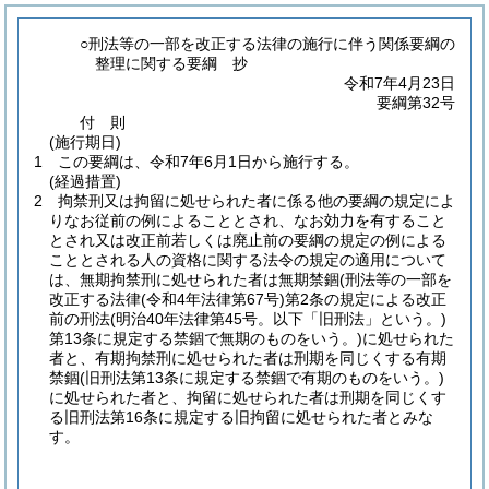
○刑法等の一部を改正する法律の施行に伴う関係要綱の
整理に関する要綱 抄
令和7年4月23日
要綱第32号
付
則
(施行期日)
1
この要綱は、令和7年6月1日から施行する。
(経過措置)
2
拘禁刑又は拘留に処せられた者に係る他の要綱の規定によ
りなお従前の例によることとされ、なお効力を有すること
とされ又は改正前若しくは廃止前の要綱の規定の例による
こととされる人の資格に関する法令の規定の適用について
は、無期拘禁刑に処せられた者は無期禁錮
(刑法等の一部を
改正する法律
(令和4年法律第67号)
第2条の規定による改正
前の刑法
(明治40年法律第45号。以下「旧刑法」という。)
第13条に規定する禁錮で無期のものをいう。)
に処せられた
者と、有期拘禁刑に処せられた者は刑期を同じくする有期
禁錮
(旧刑法第13条に規定する禁錮で有期のものをいう。)
に処せられた者と、拘留に処せられた者は刑期を同じくす
る旧刑法第16条に規定する旧拘留に処せられた者とみな
す。