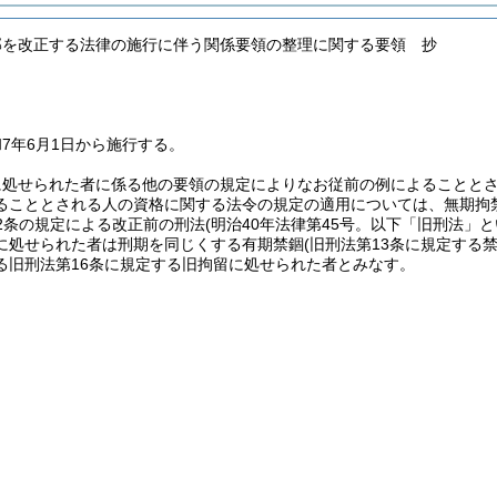
部を改正する法律の施行に伴う関係要領の整理に関する要領 抄
7年6月1日から施行する。
に処せられた者に係る他の要領の規定によりなお従前の例によることと
ることとされる人の資格に関する法令の規定の適用については、無期拘
2条の規定による改正前の刑法
(明治40年法律第45号。以下「旧刑法」と
に処せられた者は刑期を同じくする有期禁錮
(旧刑法第13条に規定する
る旧刑法第16条に規定する旧拘留に処せられた者とみなす。