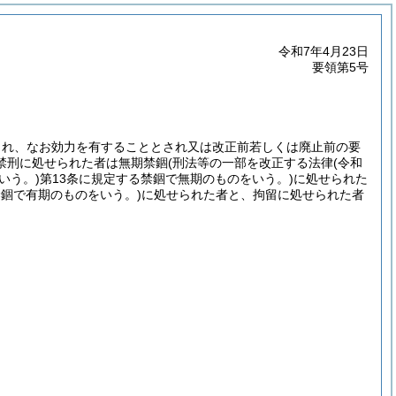
令和7年4月23日
要領第5号
され、なお効力を有することとされ又は改正前若しくは廃止前の要
禁刑に処せられた者は無期禁錮
(刑法等の一部を改正する法律
(令和
いう。)
第13条に規定する禁錮で無期のものをいう。)
に処せられた
禁錮で有期のものをいう。)
に処せられた者と、拘留に処せられた者