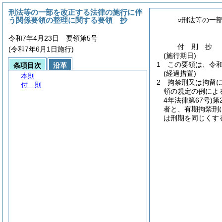
刑法等の一部を改正する法律の施行に伴
う関係要領の整理に関する要領 抄
○刑法等の一
令和7年4月23日 要領第5号
付
則
抄
(令和7年6月1日施行)
(施行期日)
1
この要領は、令和
条項目次
沿革
(経過措置)
本則
2
拘禁刑又は拘留
付 則
領の規定の例によ
4年法律第67号)
第
者と、有期拘禁刑
は刑期を同じくす