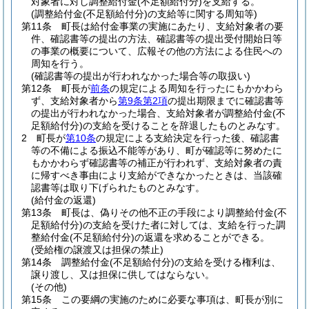
対象者に対し調整給付金
(不足額給付分)
を支給する。
(調整給付金(不足額給付分)の支給等に関する周知等)
第11条
町長は給付金事業の実施にあたり、支給対象者の要
件、確認書等の提出の方法、確認書等の提出受付開始日等
の事業の概要について、広報その他の方法による住民への
周知を行う。
(確認書等の提出が行われなかった場合等の取扱い)
第12条
町長が
前条
の規定による周知を行ったにもかかわら
ず、支給対象者から
第9条第2項
の提出期限までに確認書等
の提出が行われなかった場合、支給対象者が調整給付金
(不
足額給付分)
の支給を受けることを辞退したものとみなす。
2
町長が
第10条
の規定による支給決定を行った後、確認書
等の不備による振込不能等があり、町が確認等に努めたに
もかかわらず確認書等の補正が行われず、支給対象者の責
に帰すべき事由により支給ができなかったときは、当該確
認書等は取り下げられたものとみなす。
(給付金の返還)
第13条
町長は、偽りその他不正の手段により調整給付金
(不
足額給付分)
の支給を受けた者に対しては、支給を行った調
整給付金
(不足額給付分)
の返還を求めることができる。
(受給権の譲渡又は担保の禁止)
第14条
調整給付金
(不足額給付分)
の支給を受ける権利は、
譲り渡し、又は担保に供してはならない。
(その他)
第15条
この要綱の実施のために必要な事項は、町長が別に