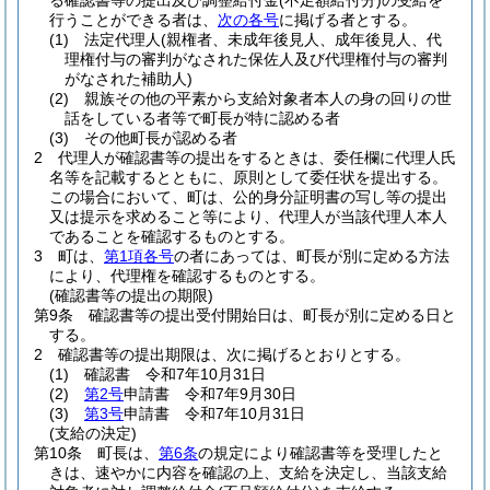
る確認書等の提出及び調整給付金
(不足額給付分)
の受給を
行うことができる者は、
次の各号
に掲げる者とする。
(1)
法定代理人
(親権者、未成年後見人、成年後見人、代
理権付与の審判がなされた保佐人及び代理権付与の審判
がなされた補助人)
(2)
親族その他の平素から支給対象者本人の身の回りの世
話をしている者等で町長が特に認める者
(3)
その他町長が認める者
2
代理人が確認書等の提出をするときは、委任欄に代理人氏
名等を記載するとともに、原則として委任状を提出する。
この場合において、町は、公的身分証明書の写し等の提出
又は提示を求めること等により、代理人が当該代理人本人
であることを確認するものとする。
3
町は、
第1項各号
の者にあっては、町長が別に定める方法
により、代理権を確認するものとする。
(確認書等の提出の期限)
第9条
確認書等の提出受付開始日は、町長が別に定める日と
する。
2
確認書等の提出期限は、次に掲げるとおりとする。
(1)
確認書 令和7年10月31日
(2)
第2号
申請書 令和7年9月30日
(3)
第3号
申請書 令和7年10月31日
(支給の決定)
第10条
町長は、
第6条
の規定により確認書等を受理したと
きは、速やかに内容を確認の上、支給を決定し、当該支給