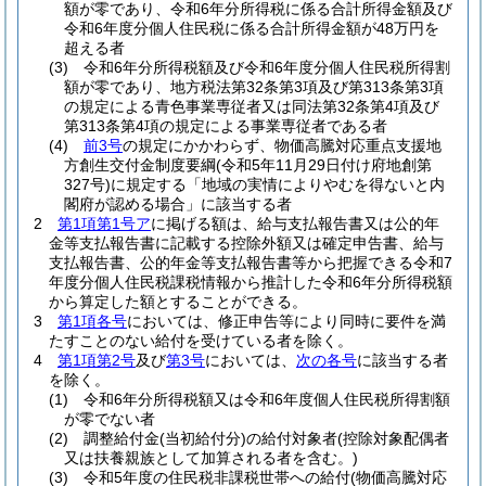
額が零であり、令和6年分所得税に係る合計所得金額及び
令和6年度分個人住民税に係る合計所得金額が48万円を
超える者
(3)
令和6年分所得税額及び令和6年度分個人住民税所得割
額が零であり、地方税法第32条第3項及び第313条第3項
の規定による青色事業専従者又は同法第32条第4項及び
第313条第4項の規定による事業専従者である者
(4)
前3号
の規定にかかわらず、物価高騰対応重点支援地
方創生交付金制度要綱
(令和5年11月29日付け府地創第
327号)
に規定する「地域の実情によりやむを得ないと内
閣府が認める場合」に該当する者
2
第1項第1号ア
に掲げる額は、給与支払報告書又は公的年
金等支払報告書に記載する控除外額又は確定申告書、給与
支払報告書、公的年金等支払報告書等から把握できる令和7
年度分個人住民税課税情報から推計した令和6年分所得税額
から算定した額とすることができる。
3
第1項各号
においては、修正申告等により同時に要件を満
たすことのない給付を受けている者を除く。
4
第1項第2号
及び
第3号
においては、
次の各号
に該当する者
を除く。
(1)
令和6年分所得税額又は令和6年度個人住民税所得割額
が零でない者
(2)
調整給付金
(当初給付分)
の給付対象者
(控除対象配偶者
又は扶養親族として加算される者を含む。)
(3)
令和5年度の住民税非課税世帯への給付
(物価高騰対応