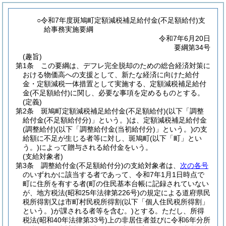
○令和7年度斑鳩町定額減税補足給付金(不足額給付)支
給事務実施要綱
令和7年6月20日
要綱第34号
(趣旨)
第1条
この要綱は、デフレ完全脱却のための総合経済対策に
おける物価高への支援として、新たな経済に向けた給付
金・定額減税一体措置として実施する、定額減税補足給付
金
(不足額給付)
に関し、必要な事項を定めるものとする。
(定義)
第2条
斑鳩町定額減税補足給付金
(不足額給付)
(以下「調整
給付金
(不足額給付分)
」という。)
は、定額減税補足給付金
(調整給付)
(以下「調整給付金
(当初給付分)
」という。)
の支
給額に不足が生じる者等に対し、斑鳩町
(以下「町」とい
う。)
によって贈与される給付金をいう。
(支給対象者)
第3条
調整給付金
(不足額給付分)
の支給対象者は、
次の各号
のいずれかに該当する者であって、令和7年1月1日時点で
町に住所を有する者
(町の住民基本台帳に記録されていない
が、地方税法
(昭和25年法律第226号)
の規定による道府県民
税所得割又は市町村民税所得割
(以下「個人住民税所得割」
という。)
が課される者等を含む。)
とする。
ただし、所得
税法
(昭和40年法律第33号)
上の非居住者並びに令和6年分所