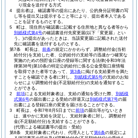
り現金を送付する方式
4
提出者は、確認書等の提出にあたり、公的身分証明書の写
し等を提出又は提示すること等により、提出者本人である
ことを証するものとする。
5
町は、現住所が確認書に記載する住所地と異なる者等から
別紙様式第4号
の確認書送付先変更届
(以下「変更届」とい
う。)
の提出があったときは、当該変更届に記載された送付
先に確認書を送付するものとする。
第7条
町長は、
前条
の規定にかかわらず、調整給付金
(当初
給付分)
を支給した者、公的給付の支給等の迅速かつ確実な
実施のための預貯金口座の登録等に関する法律
(令和3年法
律第38号)
第10条の特定公的給付に係る公金受取口座情報
を取得できた者等であって、
第3条
に掲げる支給要件を満た
すことを確認できる者に対し、
別紙様式第5号
の支給のお知
らせにより調整給付金
(不足額給付分)
の支給を通知するこ
とができる。
2
前項
による支給対象者は、支給の通知を受けた際、
別紙様
式第6号
の届出書による受給の辞退又は
別紙様式第7号
の届
出書による登録口座の変更を届け出ることができる。
3
町長は、令和7年8月5日までに
前項
の届出等がないとき
は、速やかに支給を決定し、支給対象者に対し、調整給付
金
(不足額給付分)
を支給することができる。
(代理による確認書等の提出・受給)
第8条
支給対象者に代わり、代理人として
第6条
の規定によ