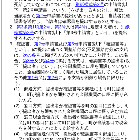
受給していない者については、
別紙様式第2号
の申請書
(以
下「第2号申請書」という。)
を提出するものとし、町は、
当該者から
第2号
申請書の提出があったときは、当該者に確
認書を送付し、当該者は確認書を提出するものとする。
2
第3条第1項第2号
、
第3号
又は
第4号
に規定する者は、
別紙
様式第3号
の申請書
(以下「第3号申請書」という。)
を提出
するものとする。
3
確認書、
第2号
申請書及び
第3号
申請書
(以下「確認書等」
という。)
の提出に基づく調整給付金
(不足額給付分)
の支給
は、
次の各号
に掲げる方式のいずれかにより行う。
この場
合、
第3号
及び
第4号
に掲げる方式は、確認書等の提出者
(以
下「提出者」という。)
が金融機関に口座を開設していない
こと、金融機関から著しく離れた場所に居住していること
その他
第1号
又は
第2号
による支給が困難な場合に限り行
う。
(1)
郵送方式 提出者が確認書等を郵送により町に提出
し、町が提出者から通知された金融機関の口座に振り込
む方式
(2)
窓口方式 提出者が確認書等を町の窓口に提出し、町
が提出者から通知された金融機関の口座に振り込む方式
(3)
窓口現金受領方式 提出者が確認書等を郵送により、
又は町の窓口において町に提出し、町が当該窓口で現金
を交付することにより支給する方式
(4)
現金書留送付方式 提出者が確認書等を郵送により、
又は町の窓口において町に提出し、町が現金書留等によ