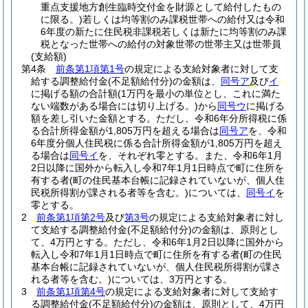
重点支援地方創生臨時交付金を財源として給付したもの
に限る。)
若しくは均等割のみ課税世帯への給付又は令和
6年度の新たに住民税非課税若しくは新たに均等割のみ課
税となった世帯への給付の対象世帯の世帯主又は世帯員
(支給額)
第4条
前条第1項第1号
の規定による支給対象者に対して支
給する調整給付金
(不足額給付分)
の金額は、
同号ア
及び
イ
に掲げる額の合計額
(1万円を最小の単位とし、これに満た
ない端数がある場合には切り上げる。)
から
同号ウ
に掲げる
額を差し引いた金額とする。
ただし、令和6年分所得税に係
る合計所得金額が1,805万円を超える場合は
同号ア
を、令和
6年度分個人住民税に係る合計所得金額が1,805万円を超え
る場合は
同号イ
を、それぞれ零とする。
また、令和6年1月
2日以降に国外から転入し令和7年1月1日時点で町に住所を
有する者
(町の住民基本台帳に記録されていないが、個人住
民税所得割が課される者等を含む。)
については、
同号イ
を
零とする。
2
前条第1項第2号
及び
第3号
の規定による支給対象者に対し
て支給する調整給付金
(不足額給付分)
の金額は、原則とし
て、4万円とする。
ただし、令和6年1月2日以降に国外から
転入し令和7年1月1日時点で町に住所を有する者
(町の住民
基本台帳に記録されていないが、個人住民税所得割が課さ
れる者等を含む。)
については、3万円とする。
3
前条第1項第4号
の規定による支給対象者に対して支給す
る調整給付金
(不足額給付分)
の金額は、原則として、4万円