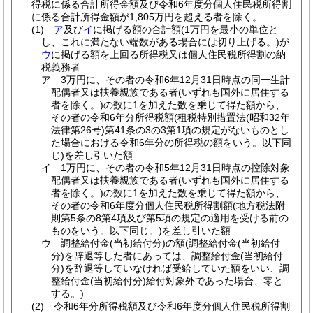
得税に係る合計所得金額及び令和6年度分個人住民税所得割
に係る合計所得金額が1,805万円を超える者を除く。
(1)
ア
及び
イ
に掲げる額の合計額
(1万円を最小の単位と
し、これに満たない端数がある場合には切り上げる。)
が
ウ
に掲げる額を上回る所得税又は個人住民税所得割の納
税義務者
ア
3万円に、その者の令和6年12月31日時点の同一生計
配偶者又は扶養親族である者
(いずれも国外に居住する
者を除く。)
の数に1を加えた数を乗じて得た額から、
その者の令和6年分所得税額
(租税特別措置法
(昭和32年
法律第26号)
第41条の3の3第1項の規定がないものとし
た場合における令和6年分の所得税の額をいう。以下同
じ)
を差し引いた額
イ
1万円に、その者の令和5年12月31日時点の控除対象
配偶者又は扶養親族である者
(いずれも国外に居住する
者を除く。)
の数に1を加えた数を乗じて得た額から、
その者の令和6年度分個人住民税所得割額
(地方税法附
則第5条の8第4項及び第5項の規定の適用を受ける前の
ものをいう。以下同じ。)
を差し引いた額
ウ
調整給付金
(当初給付分)
の額
(調整給付金
(当初給付
分)
を辞退等した者にあっては、調整給付金
(当初給付
分)
を辞退等していなければ受給していた額をいい、調
整給付金
(当初給付分)
給付対象外であった場合、零と
する。)
(2)
令和6年分所得税額及び令和6年度分個人住民税所得割