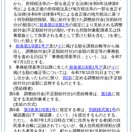
から、所得税法等の一部を改正する法律
(令和6年法律第8
号)
による改正後の所得税法及び地方税法等の一部を改正す
る法律
(令和6年法律第4号)
による改正後の地方税法に基づ
く特別税額控除額、既に給付を受けた調整給付金
(当初給付
分)
の額並びに
前条第1項第1号
の規定により支給される調整
給付金
(不足額給付分)
の額
(いずれも控除対象配偶者又は扶
養親族として加算される者として受けた額を含む。)
を差し
引いた額とする。
4
前条第1項第1号ア
及び
イ
に掲げる額を課税台帳等から抽
出し、調整給付金
(不足額給付分)
の金額の算定等の事務処
理を進める日
(以下「事務処理基準日」という。)
は、令和7
年7月1日とする。
5
事務処理基準日以降に生じた
前条第1項第1号ア
及び
イ
に
掲げる額の修正等については、令和7年10月31日までに申
し出があったものに限り、
同項
に定める調整給付金
(不足額
給付分)
の金額に反映するものとする。
(受給権者)
第5条
調整給付金
(不足額給付分)
の受給権者は、
第3条
に規
定する支給対象者とする。
(支給の方式)
第6条
第3条第1項第1号
に規定する者は、
別紙様式第1号
の
確認書
(以下「確認書」という。)
を提出するものとする。
ただし、令和7年1月1日時点で町に住所を有する者
(町の住
民基本台帳に記録されていないが、個人住民税所得割が課
される者等を含む。)
で、町から調整給付金
(当初給付分)
を