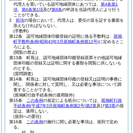
代理人を置いている認可地縁団体にあつては、
第4条第1
項
、
第6条第1項
及び
第8条
の申請を当該代理人により行う
ことができる。
2
前項
の場合において、代理人は、委任の旨を証する書面を
添えなければならない。
(手数料)
第12条
認可地縁団体印鑑登録の証明に係る手数料は、
斑鳩
町手数料条例
(昭和43年3月斑鳩町条例第12号)
に定めるとこ
ろによる。
(閲覧の禁止)
第13条
町長は、認可地縁団体印鑑登録原票その他認可地縁
団体印鑑の登録又は証明に関する書類を閲覧に供しないも
のとする。
(質問調査)
第14条
町長は、認可地縁団体印鑑の登録又は証明の事務に
関し、関係者に対して質問し、又は必要な事項について調
査することができる。
(斑鳩町行政手続条例の適用除外)
第15条
この条例
の規定による処分については、
斑鳩町行政
手続条例
(平成7年3月斑鳩町条例第2号)
第2章
及び
第3章
の規
定は、適用しない。
(規則への委任)
第16条
この条例
の施行に関し必要な事項は、規則で定め
る。
付
則