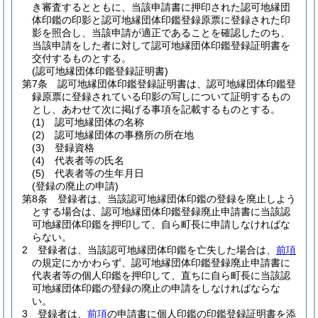
き審査するとともに、当該申請書に押印された認可地縁団
体印鑑の印影と認可地縁団体印鑑登録原票に登録された印
影を照合し、当該申請が適正であることを確認したのち、
当該申請をした者に対して認可地縁団体印鑑登録証明書を
交付するものとする。
(認可地縁団体印鑑登録証明書)
第7条
認可地縁団体印鑑登録証明書は、認可地縁団体印鑑登
録原票に登録されている印影の写しについて証明するもの
とし、あわせて次に掲げる事項を記載するものとする。
(1)
認可地縁団体の名称
(2)
認可地縁団体の事務所の所在地
(3)
登録資格
(4)
代表者等の氏名
(5)
代表者等の生年月日
(登録の廃止の申請)
第8条
登録者は、当該認可地縁団体印鑑の登録を廃止しよう
とする場合は、認可地縁団体印鑑登録廃止申請書に当該認
可地縁団体印鑑を押印して、自ら町長に申請しなければな
らない。
2
登録者は、当該認可地縁団体印鑑を亡失した場合は、
前項
の規定にかかわらず、認可地縁団体印鑑登録廃止申請書に
代表者等の個人印鑑を押印して、直ちに自ら町長に当該認
可地縁団体印鑑の登録の廃止の申請をしなければならな
い。
3
登録者は、
前項
の申請書に個人印鑑の印鑑登録証明書を添