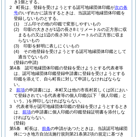
き1個とする。
2
町長は、登録を受けようとする認可地縁団体印鑑が
次の各
号
のいずれかに該当するときは、当該認可地縁団体印鑑を
登録しないものとする。
(1)
ゴム印その他の印鑑で変形しやすいもの
(2)
印影の大きさが1辺の長さ8ミリメートルの正方形に収
まるもの又は1辺の長さ30ミリメートルの正方形に収ま
らないもの
(3)
印影を鮮明に表しにくいもの
(4)
その他登録を受けようとする認可地縁団体印鑑として
適当でないもの
(登録の申請)
第4条
認可地縁団体印鑑の登録を受けようとする代表者等
は、認可地縁団体印鑑登録申請書に登録を受けようとする
印鑑を添えて、自ら町長に対して申請しなければならな
い。
2
前項
の申請書には、本町又は他の市長村若しくは区におい
て登録されている代表者等の個人印鑑
(以下「個人印鑑」と
いう。)
を押印しなければならない。
3
代表者等が認可地縁団体印鑑の登録を受けようとするとき
は、
前項
の申請書に個人印鑑の印鑑登録証明書を添付しな
ければならない。
(登録)
第5条
町長は、
前条
の申請があつたときは、当該認可地縁団
体につき地方自治法施行規則第21条第2項の規定に基づき