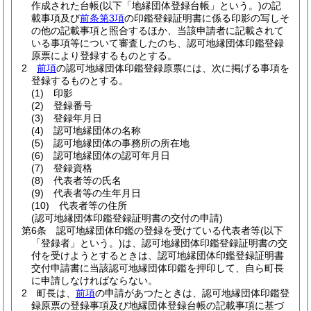
作成された台帳
(以下「地縁団体登録台帳」という。)
の記
載事項及び
前条第3項
の印鑑登録証明書に係る印影の写しそ
の他の記載事項と照合するほか、当該申請者に記載されて
いる事項等について審査したのち、認可地縁団体印鑑登録
原票により登録するものとする。
2
前項
の認可地縁団体印鑑登録原票には、次に掲げる事項を
登録するものとする。
(1)
印影
(2)
登録番号
(3)
登録年月日
(4)
認可地縁団体の名称
(5)
認可地縁団体の事務所の所在地
(6)
認可地縁団体の認可年月日
(7)
登録資格
(8)
代表者等の氏名
(9)
代表者等の生年月日
(10)
代表者等の住所
(認可地縁団体印鑑登録証明書の交付の申請)
第6条
認可地縁団体印鑑の登録を受けている代表者等
(以下
「登録者」という。)
は、認可地縁団体印鑑登録証明書の交
付を受けようとするときは、認可地縁団体印鑑登録証明書
交付申請書に当該認可地縁団体印鑑を押印して、自ら町長
に申請しなければならない。
2
町長は、
前項
の申請があつたときは、認可地縁団体印鑑登
録原票の登録事項及び地縁団体登録台帳の記載事項に基づ