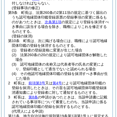
付しなければならない。
(登録事項の修正)
第9条
町長は、法第260条の2第11項の規定に基づく届出の
うち認可地縁団体印鑑登録原票の登録事項の変更に係るも
のがあつたときは、
次条第1項
の規定により登録を抹消すべ
き事由に該当する場合を除き、職権によりこれを修正する
ものとする。
(登録の抹消)
第10条
町長は、次に掲げる場合には、職権により認可地縁
団体印鑑の登録を抹消するものとする。
(1)
登録者の登録資格に変更が生じた場合
(2)
法第260条の20の規定により認可地縁団体が解散した
場合
(3)
認可地縁団体の名称又は代表者等の氏名の変更によ
り、登録印鑑として適当でないと認められる場合
(4)
その他認可地縁団体印鑑の登録を抹消すべき事由が生
じた場合
2
町長は、
前項第3号
又は
第4号
により認可地縁団体印鑑の
登録を抹消したときは、その旨を認可地縁団体印鑑登録抹
消通知書により登録者に対して通知するものとする。
3
町長は、
第8条
の申請があつたときは、当該申請書に記載
されている事項等について審査したのち、当該申請に係る
認可地縁団体印鑑の登録を抹消するものとする。
(代理人による申請)
第11条
地方自治法施行規則第19条第1項第1号トに規定する