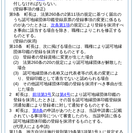
付しなければならない。
(登録事項の修正)
第9条
町長は、法第260条の2第11項の規定に基づく届出の
うち認可地縁団体印鑑登録原票の登録事項の変更に係るも
のがあつたときは、
次条第1項
の規定により登録を抹消すべ
き事由に該当する場合を除き、職権によりこれを修正する
ものとする。
(登録の抹消)
第10条
町長は、次に掲げる場合には、職権により認可地縁
団体印鑑の登録を抹消するものとする。
(1)
登録者の登録資格に変更が生じた場合
(2)
法第260条の20の規定により認可地縁団体が解散した
場合
(3)
認可地縁団体の名称又は代表者等の氏名の変更によ
り、登録印鑑として適当でないと認められる場合
(4)
その他認可地縁団体印鑑の登録を抹消すべき事由が生
じた場合
2
町長は、
前項第3号
又は
第4号
により認可地縁団体印鑑の
登録を抹消したときは、その旨を認可地縁団体印鑑登録抹
消通知書により登録者に対して通知するものとする。
3
町長は、
第8条
の申請があつたときは、当該申請書に記載
されている事項等について審査したのち、当該申請に係る
認可地縁団体印鑑の登録を抹消するものとする。
(代理人による申請)
第11条
地方自治法施行規則第19条第1項第1号トに規定する