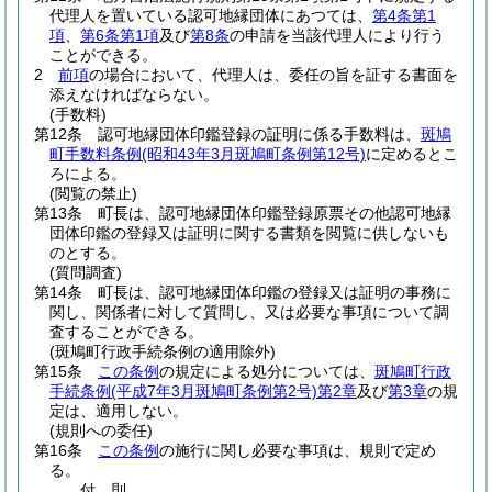
代理人を置いている認可地縁団体にあつては、
第4条第1
項
、
第6条第1項
及び
第8条
の申請を当該代理人により行う
ことができる。
2
前項
の場合において、代理人は、委任の旨を証する書面を
添えなければならない。
(手数料)
第12条
認可地縁団体印鑑登録の証明に係る手数料は、
斑鳩
町手数料条例
(昭和43年3月斑鳩町条例第12号)
に定めるとこ
ろによる。
(閲覧の禁止)
第13条
町長は、認可地縁団体印鑑登録原票その他認可地縁
団体印鑑の登録又は証明に関する書類を閲覧に供しないも
のとする。
(質問調査)
第14条
町長は、認可地縁団体印鑑の登録又は証明の事務に
関し、関係者に対して質問し、又は必要な事項について調
査することができる。
(斑鳩町行政手続条例の適用除外)
第15条
この条例
の規定による処分については、
斑鳩町行政
手続条例
(平成7年3月斑鳩町条例第2号)
第2章
及び
第3章
の規
定は、適用しない。
(規則への委任)
第16条
この条例
の施行に関し必要な事項は、規則で定め
る。
付
則