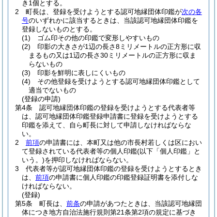
き1個とする。
2
町長は、登録を受けようとする認可地縁団体印鑑が
次の各
号
のいずれかに該当するときは、当該認可地縁団体印鑑を
登録しないものとする。
(1)
ゴム印その他の印鑑で変形しやすいもの
(2)
印影の大きさが1辺の長さ8ミリメートルの正方形に収
まるもの又は1辺の長さ30ミリメートルの正方形に収ま
らないもの
(3)
印影を鮮明に表しにくいもの
(4)
その他登録を受けようとする認可地縁団体印鑑として
適当でないもの
(登録の申請)
第4条
認可地縁団体印鑑の登録を受けようとする代表者等
は、認可地縁団体印鑑登録申請書に登録を受けようとする
印鑑を添えて、自ら町長に対して申請しなければならな
い。
2
前項
の申請書には、本町又は他の市長村若しくは区におい
て登録されている代表者等の個人印鑑
(以下「個人印鑑」と
いう。)
を押印しなければならない。
3
代表者等が認可地縁団体印鑑の登録を受けようとするとき
は、
前項
の申請書に個人印鑑の印鑑登録証明書を添付しな
ければならない。
(登録)
第5条
町長は、
前条
の申請があつたときは、当該認可地縁団
体につき地方自治法施行規則第21条第2項の規定に基づき