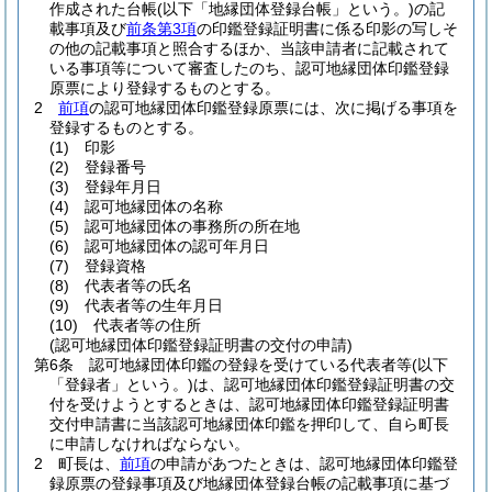
作成された台帳
(以下「地縁団体登録台帳」という。)
の記
載事項及び
前条第3項
の印鑑登録証明書に係る印影の写しそ
の他の記載事項と照合するほか、当該申請者に記載されて
いる事項等について審査したのち、認可地縁団体印鑑登録
原票により登録するものとする。
2
前項
の認可地縁団体印鑑登録原票には、次に掲げる事項を
登録するものとする。
(1)
印影
(2)
登録番号
(3)
登録年月日
(4)
認可地縁団体の名称
(5)
認可地縁団体の事務所の所在地
(6)
認可地縁団体の認可年月日
(7)
登録資格
(8)
代表者等の氏名
(9)
代表者等の生年月日
(10)
代表者等の住所
(認可地縁団体印鑑登録証明書の交付の申請)
第6条
認可地縁団体印鑑の登録を受けている代表者等
(以下
「登録者」という。)
は、認可地縁団体印鑑登録証明書の交
付を受けようとするときは、認可地縁団体印鑑登録証明書
交付申請書に当該認可地縁団体印鑑を押印して、自ら町長
に申請しなければならない。
2
町長は、
前項
の申請があつたときは、認可地縁団体印鑑登
録原票の登録事項及び地縁団体登録台帳の記載事項に基づ