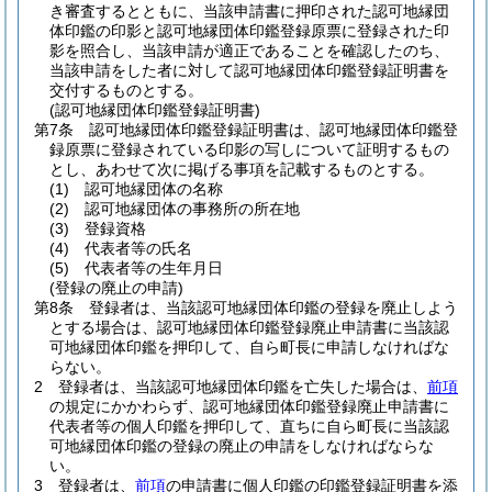
き審査するとともに、当該申請書に押印された認可地縁団
体印鑑の印影と認可地縁団体印鑑登録原票に登録された印
影を照合し、当該申請が適正であることを確認したのち、
当該申請をした者に対して認可地縁団体印鑑登録証明書を
交付するものとする。
(認可地縁団体印鑑登録証明書)
第7条
認可地縁団体印鑑登録証明書は、認可地縁団体印鑑登
録原票に登録されている印影の写しについて証明するもの
とし、あわせて次に掲げる事項を記載するものとする。
(1)
認可地縁団体の名称
(2)
認可地縁団体の事務所の所在地
(3)
登録資格
(4)
代表者等の氏名
(5)
代表者等の生年月日
(登録の廃止の申請)
第8条
登録者は、当該認可地縁団体印鑑の登録を廃止しよう
とする場合は、認可地縁団体印鑑登録廃止申請書に当該認
可地縁団体印鑑を押印して、自ら町長に申請しなければな
らない。
2
登録者は、当該認可地縁団体印鑑を亡失した場合は、
前項
の規定にかかわらず、認可地縁団体印鑑登録廃止申請書に
代表者等の個人印鑑を押印して、直ちに自ら町長に当該認
可地縁団体印鑑の登録の廃止の申請をしなければならな
い。
3
登録者は、
前項
の申請書に個人印鑑の印鑑登録証明書を添