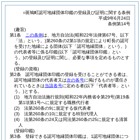
○斑鳩町認可地縁団体印鑑の登録及び証明に関する条例
平成9年6月24日
条例第14号
(趣旨)
第1条
この条例
は、地方自治法
(昭和22年法律第67号。以下
「法」という。)
第260条の2第1項の規定により町長の認可
を受けた地縁による団体
(以下「認可地縁団体」という。)
の代表者等に係る印鑑
(以下「認可地縁団体印鑑」とい
う。)
の登録及び証明に関し、必要な事項を定めるものとす
る。
(登録の資格)
第2条
認可地縁団体印鑑の登録を受けることができる者は、
認可地縁団体の代表者又は
次の各号
に掲げるものが選任さ
れているときは
当該各号
に定める者
(以下「代表者等」とい
う。)
とする。
(1)
地方自治法施行規則
(昭和22年内務省令第29号)
第19条
第1項第1号へに規定する職務代行者
(2)
法第260条の9に規定する仮代表者
(3)
法第260条の10に規定する特別代理人
(4)
法第260条の24又は同法第260条の25に規定する清算
人
(登録印鑑)
第3条
登録できる認可地縁団体印鑑は、1認可地縁団体につ