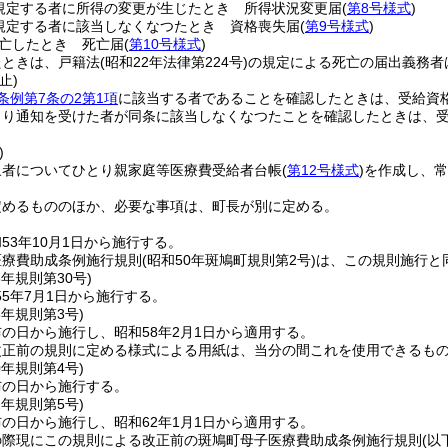
規定する者に所得の変更が生じたとき 所得状況変更届
(
第8号様式
)
規定する者に該当しなくなつたとき 資格喪失届
(
第9号様式
)
亡したとき 死亡届
(
第10号様式
)
たときは、戸籍法
(昭和22年法律第224号)
の規定による死亡の届出義務者
止)
条例第7条の2第1項
に該当する者であることを確認したときは、受給資
より通知を受けた者が同条に該当しなくなつたことを確認したときは、
)
象者についてひとり親家庭等医療費受給者台帳
(
第12号様式
)
を作成し、常
定めるもののほか、必要な事項は、町長が別に定める。
53年10月1日から施行する。
医療費助成条例施行規則
(昭和50年斑鳩町規則第2号)
は、この規則施行と
5年
規則第30号)
5年7月1日から施行する。
8年
規則第3号)
の日から施行し、昭和58年2月1日から適用する。
改正前の規則に定める様式による用紙は、当分の間これを使用できるも
0年
規則第4号)
布の日から施行する。
2年
規則第5号)
の日から施行し、昭和62年1月1日から適用する。
の際現にこの規則による改正前の斑鳩町母子医療費助成条例施行規則
(以