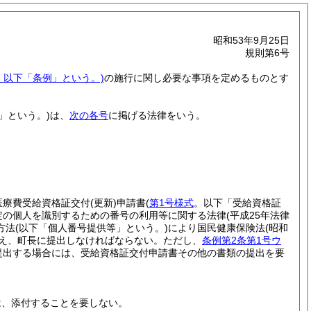
昭和53年9月25日
規則第6号
号。以下「条例」という。)
の施行に関し必要な事項を定めるものとす
」という。)
は、
次の各号
に掲げる法律をいう。
医療費受給資格証交付
(更新)
申請書
(
第1号様式
。以下「受給資格証
定の個人を識別するための番号の利用等に関する法律
(平成25年法律
方法
(以下「個人番号提供等」という。)
により国民健康保険法
(昭和
え、町長に提出しなければならない。
ただし、
条例第2条第1号ウ
提出する場合には、受給資格証交付申請書その他の書類の提出を要
は、添付することを要しない。