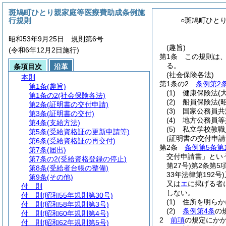
斑鳩町ひとり親家庭等医療費助成条例施
行規則
○斑鳩町ひと
昭和53年9月25日 規則第6号
(趣旨)
(令和6年12月2日施行)
第1条
この規則は
る。
条項目次
沿革
(社会保険各法)
本則
第1条の2
条例第2
第1条
(趣旨)
(1)
健康保険法
(
第1条の2
(社会保険各法)
(2)
船員保険法
(
第2条
(証明書の交付申請)
(3)
国家公務員共
第3条
(証明書の交付)
(4)
地方公務員等
第4条
(支給方法)
(5)
私立学校教職
第5条
(受給資格証の更新申請等)
(証明書の交付申請
第6条
(受給資格証の再交付)
第2条
条例第5条第
第7条
(届出)
交付申請書」とい
第7条の2
(受給資格登録の停止)
第27号)
第2条第5
第8条
(受給者台帳の整備)
33年法律第192号)
第9条
(その他)
又は
エ
に掲げる者
付 則
しない。
付 則
(昭和55年規則第30号)
(1)
住所を明らか
付 則
(昭和58年規則第3号)
(2)
条例第4条
の
付 則
(昭和60年規則第4号)
2
前項
の規定にか
付 則
(昭和62年規則第5号)