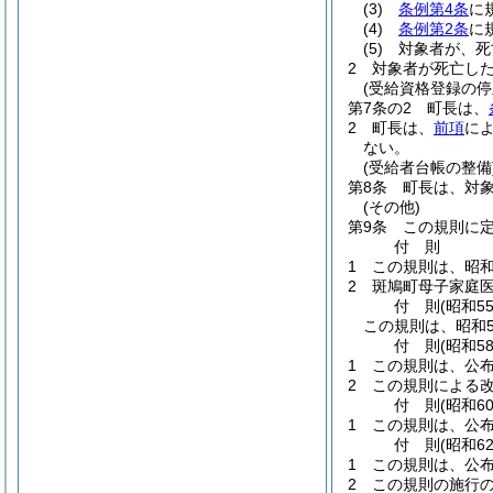
(3)
条例第4条
に
(4)
条例第2条
に
(5)
対象者が、死
2
対象者が死亡し
(受給資格登録の停
第7条の2
町長は、
2
町長は、
前項
に
ない。
(受給者台帳の整備
第8条
町長は、対
(その他)
第9条
この規則に
付
則
1
この規則は、昭和
2
斑鳩町母子家庭
付
則
(昭和5
この規則は、昭和5
付
則
(昭和5
1
この規則は、公布
2
この規則による
付
則
(昭和6
1
この規則は、公
付
則
(昭和6
1
この規則は、公布
2
この規則の施行