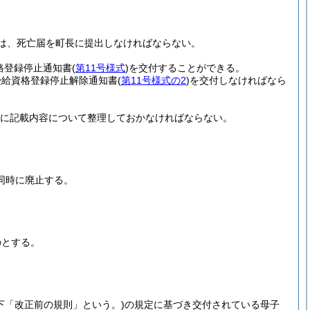
は、死亡届を町長に提出しなければならない。
格登録停止通知書
(
第11号様式
)
を交付することができる。
受給資格登録停止解除通知書
(
第11号様式の2
)
を交付しなければなら
に記載内容について整理しておかなければならない。
同時に廃止する。
のとする。
下「改正前の規則」という。)
の規定に基づき交付されている母子