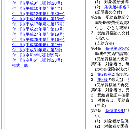
(1)
対象者が斑
付 則
(平成9年規則第20号)
(2)
条例第4条各
付 則
(平成10年規則第4号)
(証明書の交付)
付 則
(平成12年規則第30号)
第3条
受給資格証
付 則
(平成16年規則第13号)
庭等医療費受給資
付 則
(平成17年規則第15号)
付し、ひとり親家
付 則
(平成23年規則第13号)
2
受給資格証の交
付 則
(平成27年規則第19号)
らない。
付 則
(平成28年規則第16号)
(支給方法)
付 則
(平成30年規則第2号)
第4条
条例第3条の
付 則
(平成31年規則第5号)
助成金支給申請書
(
付 則
(令和4年規則第5号)
(受給資格証の更新
付 則
(令和6年規則第23号)
第5条
対象者は、毎
様式
略
は社会保険各法の
2
第2条第2項
の規
3
第3条
の規定は、
(受給資格証の再交
第6条
対象者は、
2
受給資格証を破
3
対象者は、受給
(届出)
第7条
条例第6条
に
い。
(1)
対象者が住所
(2)
対象者が医療