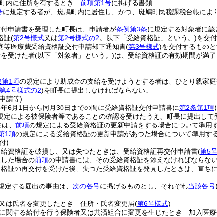
鳩町内に住所を有するとき
前項第1号
に掲げる書類
号
に規定する者が、斑鳩町内に居住し、かつ、斑鳩町民税課税台帳に
交付申請書を受理した町長は、申請者が
条例第3条
に規定する対象者に該
格証
(
第2号様式
又は
第2号様式の2
。以下「受給資格証」という。)
を交付
庭等医療費受給資格証交付申請却下通知書
(
第3号様式
)
を交付するものと
付を受けた者
(以下「対象者」という。)
は、受給資格証の有効期間が満了
2第1項
の規定により助成金の支給を受けようとする者は、ひとり親家庭
第4号様式の2
)
を町長に提出しなければならない。
申請等)
年6月1日から同月30日までの間に受給資格証交付申請書に
第2条第1項
規定による被保険者等であることの確認を受けたうえ、町長に提出して
定は、
前項
の規定による受給資格証の更新申請をする場合について準用
第1項
の規定による受給資格証の更新申請があつた場合について準用す
付)
受給資格証を破損し、又は失つたときは、受給資格証再交付申請書
(
第5
損した場合の
前項
の申請書には、その受給資格証を添えなければならな
資格証の再交付を受けた後、失つた受給資格証を発見したときは、直ち
規定する届出の事由は、
次の各号
に掲げるものとし、それぞれ
当該各号
又は氏名を変更したとき 住所・氏名変更届
(
第6号様式
)
に関する給付を行う保険者又は共済組合に変更を生じたとき 加入医療