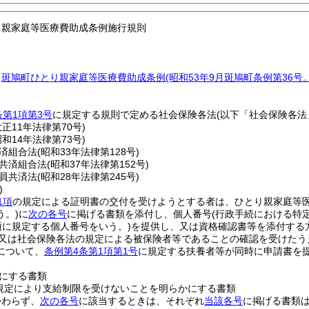
り親家庭等医療費助成条例施行規則
、
斑鳩町ひとり親家庭等医療費助成条例
(昭和53年9月斑鳩町条例第36
条第1項第3号
に規定する規則で定める社会保険各法
(以下「社会保険各法
大正11年法律第70号)
昭和14年法律第73号)
済組合法
(昭和33年法律第128号)
共済組合法
(昭和37年法律第152号)
員共済法
(昭和28年法律第245号)
)
1項
の規定による証明書の交付を受けようとする者は、ひとり親家庭等
う。)
に
次の各号
に掲げる書類を添付し、個人番号
(行政手続における特
項に規定する個人番号をいう。)
を提供し、又は資格確認書等を添付する
又は社会保険各法の規定による被保険者等であることの確認を受けたう
について、
条例第4条第1項第1号
に規定する扶養者等が同時に申請書を
にする書類
規定により支給制限を受けないことを明らかにする書類
かわらず、
次の各号
に該当するときは、それぞれ
当該各号
に掲げる書類