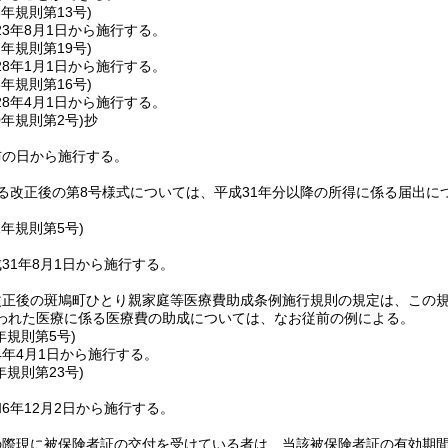
3年
規則第13号)
3年8月1日から施行する。
7年
規則第19号)
8年1月1日から施行する。
8年
規則第16号)
8年4月1日から施行する。
0年
規則第2号)
抄
布の日から施行する。
る改正後の第8号様式については、平成31年分以降の所得に係る届出に
1年
規則第5号)
31年8月1日から施行する。
改正後の斑鳩町ひとり親家庭等医療費助成条例施行規則の規定は、この
われた医療に係る医療費の助成については、なお従前の例による。
年
規則第5号)
4年4月1日から施行する。
年
規則第23号)
6年12月2日から施行する。
の際現に被保険者証の交付を受けている者は、当該被保険者証の有効期