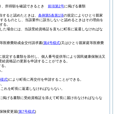
より、所得額を確認できるとき
前項第2号
に掲げる書類
当すると認めたときは、
条例第5条第1項
の規定によりひとり親家
するものとし、当該要件に該当しないと認めるときはその理由を
する。
した場合には、当該受給資格証を直ちに町長に返還しなければな
等医療費助成金交付請求書
(
第4号様式
)
又はひとり親家庭等医療費
に規定する書類を添付し、個人番号提供等により国民健康保険法又
受給資格証の更新を申請することができる。
する。
る。
号様式
)
により町長に再交付を申請することができる。
い。
にこれを町長に返還しなければならない。
に掲げる書類に受給資格証を添えて町長に届け出なければならな
保険変更届
(
第7号様式
)