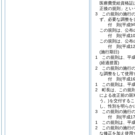
医療費受給資格証
正後の規則」とい
3
この規則の施行
ず、必要な調整を
付
則
(平成9
この規則は、公布
付
則
(平成1
この規則は、公布
付
則
(平成1
(施行期日)
1
この規則は、平成
(経過措置)
2
この規則の施行
な調整をして使用
付
則
(平成1
1
この規則は、平成
2
町長は、この規
による改正前の斑
う。)
を交付するこ
し、性別を明らか
3
この規則の施行
付
則
(平成1
1
この規則は、平成
2
この規則の施行
な修正を加え使用