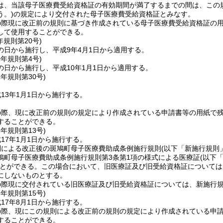
は、当該母子医療費受給資格証の有効期間が満了するまでの間は、この
う。)
の規定により交付された母子医療費受給資格証とみなす。
の際現に改正前の規則に基づき作成されている母子医療費受給資格証の
して使用することができる。
年
規則第20号)
の日から施行し、平成9年4月1日から適用する。
0年
規則第4号)
の日から施行し、平成10年1月1日から適用する。
2年
規則第30号)
13年1月1日から施行する。
の際、現に改正前の規則の規定により作成されている申請書等の用紙で
することができる。
6年
規則第13号)
17年1月1日から施行する。
則による改正後の斑鳩町母子医療費助成条例施行規則
(以下「新施行規則
鳩町母子医療費助成条例施行規則第3条第1項の様式による医療証
(以下
とができる。
この場合において、旧医療証及び旧受給資格証については
にしないものとする。
の際現に交付されている旧医療証及び旧受給資格証については、新施行
7年
規則第15号)
17年8月1日から施行する。
の際、現にこの規則による改正前の規則の規定により作成されている申
することができる。