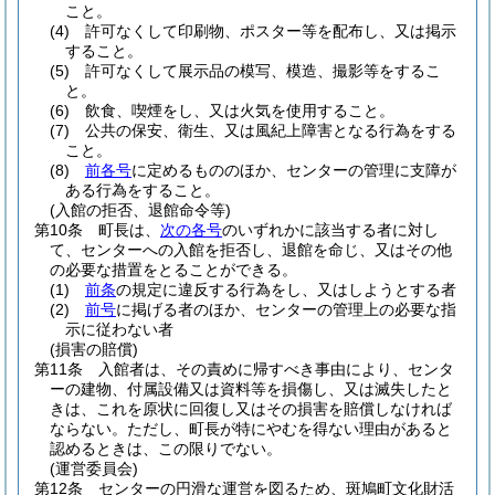
こと。
(4)
許可なくして印刷物、ポスター等を配布し、又は掲示
すること。
(5)
許可なくして展示品の模写、模造、撮影等をするこ
と。
(6)
飲食、喫煙をし、又は火気を使用すること。
(7)
公共の保安、衛生、又は風紀上障害となる行為をする
こと。
(8)
前各号
に定めるもののほか、センターの管理に支障が
ある行為をすること。
(入館の拒否、退館命令等)
第10条
町長は、
次の各号
のいずれかに該当する者に対し
て、センターへの入館を拒否し、退館を命じ、又はその他
の必要な措置をとることができる。
(1)
前条
の規定に違反する行為をし、又はしようとする者
(2)
前号
に掲げる者のほか、センターの管理上の必要な指
示に従わない者
(損害の賠償)
第11条
入館者は、その責めに帰すべき事由により、センタ
ーの建物、付属設備又は資料等を損傷し、又は滅失したと
きは、これを原状に回復し又はその損害を賠償しなければ
ならない。
ただし、町長が特にやむを得ない理由があると
認めるときは、この限りでない。
(運営委員会)
第12条
センターの円滑な運営を図るため、斑鳩町文化財活