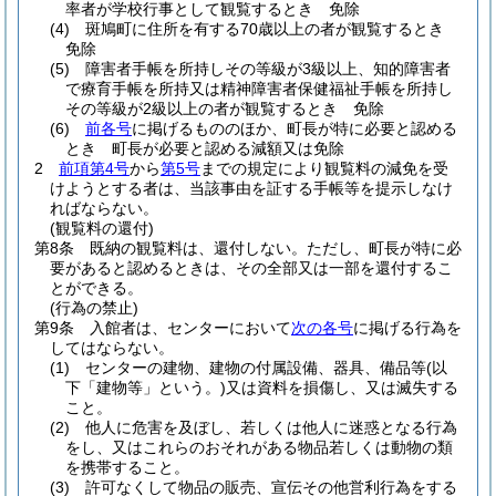
率者が学校行事として観覧するとき 免除
(4)
斑鳩町に住所を有する70歳以上の者が観覧するとき
免除
(5)
障害者手帳を所持しその等級が3級以上、知的障害者
で療育手帳を所持又は精神障害者保健福祉手帳を所持し
その等級が2級以上の者が観覧するとき 免除
(6)
前各号
に掲げるもののほか、町長が特に必要と認める
とき 町長が必要と認める減額又は免除
2
前項第4号
から
第5号
までの規定により観覧料の減免を受
けようとする者は、当該事由を証する手帳等を提示しなけ
ればならない。
(観覧料の還付)
第8条
既納の観覧料は、還付しない。
ただし、町長が特に必
要があると認めるときは、その全部又は一部を還付するこ
とができる。
(行為の禁止)
第9条
入館者は、センターにおいて
次の各号
に掲げる行為を
してはならない。
(1)
センターの建物、建物の付属設備、器具、備品等
(以
下「建物等」という。)
又は資料を損傷し、又は滅失する
こと。
(2)
他人に危害を及ぼし、若しくは他人に迷惑となる行為
をし、又はこれらのおそれがある物品若しくは動物の類
を携帯すること。
(3)
許可なくして物品の販売、宣伝その他営利行為をする