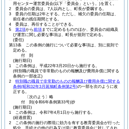
用センター運営委員会
(以下「委員会」という。)
を置く。
2
委員会の委員は、7人以内とし、町長が委嘱する。
3
委員の任期は2年とする。
ただし、補欠の委員の任期は、
前任者の残任期間とする。
4
委員は、再任することができる。
5
第2項
から
前項
までに定めるもののほか、委員会の組織及
び運営に関し必要な事項は、町長が規則で定める。
(委任)
第13条
この条例の施行について必要な事項は、別に規則で
定める。
付
則
(施行期日)
1
この条例は、平成22年3月20日から施行する。
(特別職の職員で非常勤のものの報酬及び費用弁償に関する
条例の一部改正)
2
特別職の職員で非常勤のものの報酬及び費用弁償に関する
条例
(昭和32年3月斑鳩町条例第2号)
の一部を次のように改
正する。
〔次のよう〕略
付
則
(令和6年
条例第33号)
抄
(施行期日)
1
この条例は、令和7年4月1日から施行する。
(経過措置)
2
この条例の施行の際現に効力を有する教育委員会が行った
処分、手続その他の行為又は現に教育委員会に対してされ