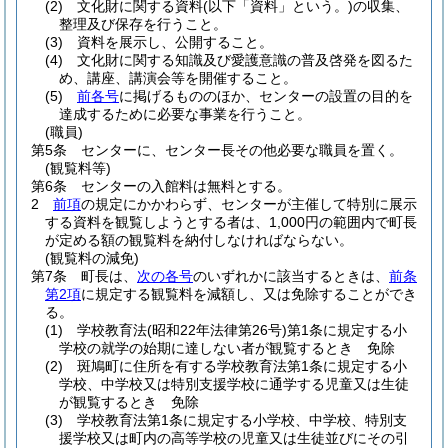
(2)
文化財に関する資料
(以下「資料」という。)
の収集、
整理及び保存を行うこと。
(3)
資料を展示し、公開すること。
(4)
文化財に関する知識及び愛護意識の普及啓発を図るた
め、講座、講演会等を開催すること。
(5)
前各号
に掲げるもののほか、センターの設置の目的を
達成するために必要な事業を行うこと。
(職員)
第5条
センターに、センター長その他必要な職員を置く。
(観覧料等)
第6条
センターの入館料は無料とする。
2
前項
の規定にかかわらず、センターが主催して特別に展示
する資料を観覧しようとする者は、1,000円の範囲内で町長
が定める額の観覧料を納付しなければならない。
(観覧料の減免)
第7条
町長は、
次の各号
のいずれかに該当するときは、
前条
第2項
に規定する観覧料を減額し、又は免除することができ
る。
(1)
学校教育法
(昭和22年法律第26号)
第1条に規定する小
学校の就学の始期に達しない者が観覧するとき 免除
(2)
斑鳩町に住所を有する学校教育法第1条に規定する小
学校、中学校又は特別支援学校に通学する児童又は生徒
が観覧するとき 免除
(3)
学校教育法第1条に規定する小学校、中学校、特別支
援学校又は町内の高等学校の児童又は生徒並びにその引