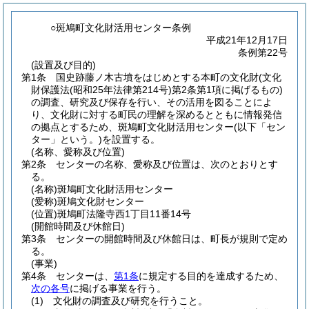
○斑鳩町文化財活用センター条例
平成21年12月17日
条例第22号
(設置及び目的)
第1条
国史跡藤ノ木古墳をはじめとする本町の文化財
(文化
財保護法
(昭和25年法律第214号)
第2条第1項に掲げるもの)
の調査、研究及び保存を行い、その活用を図ることによ
り、文化財に対する町民の理解を深めるとともに情報発信
の拠点とするため、斑鳩町文化財活用センター
(以下「セン
ター」という。)
を設置する。
(名称、愛称及び位置)
第2条
センターの名称、愛称及び位置は、次のとおりとす
る。
(名称)
斑鳩町文化財活用センター
(愛称)
斑鳩文化財センター
(位置)
斑鳩町法隆寺西1丁目11番14号
(開館時間及び休館日)
第3条
センターの開館時間及び休館日は、町長が規則で定め
る。
(事業)
第4条
センターは、
第1条
に規定する目的を達成するため、
次の各号
に掲げる事業を行う。
(1)
文化財の調査及び研究を行うこと。