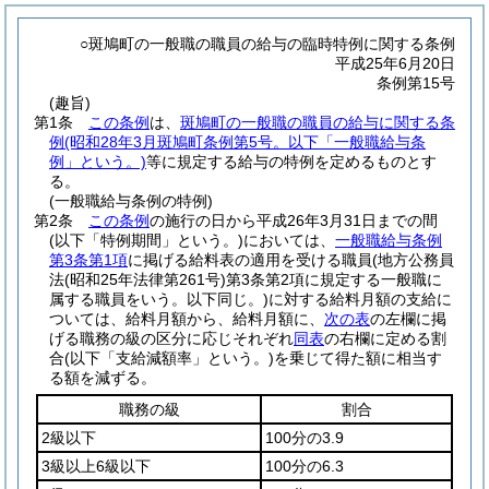
○斑鳩町の一般職の職員の給与の臨時特例に関する条例
平成25年6月20日
条例第15号
(趣旨)
第1条
この条例
は、
斑鳩町の一般職の職員の給与に関する条
例
(昭和28年3月斑鳩町条例第5号。以下「一般職給与条
例」という。)
等に規定する給与の特例を定めるものとす
る。
(一般職給与条例の特例)
第2条
この条例
の施行の日から平成26年3月31日までの間
(以下「特例期間」という。)
においては、
一般職給与条例
第3条第1項
に掲げる給料表の適用を受ける職員
(地方公務員
法
(昭和25年法律第261号)
第3条第2項に規定する一般職に
属する職員をいう。以下同じ。)
に対する給料月額の支給に
ついては、給料月額から、給料月額に、
次の表
の左欄に掲
げる職務の級の区分に応じそれぞれ
同表
の右欄に定める割
合
(以下「支給減額率」という。)
を乗じて得た額に相当す
る額を減ずる。
職務の級
割合
2級以下
100分の3.9
3級以上6級以下
100分の6.3