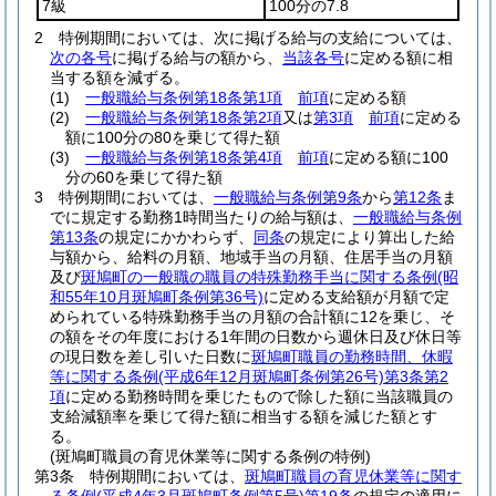
7級
100分の7.8
2
特例期間においては、次に掲げる給与の支給については、
次の各号
に掲げる給与の額から、
当該各号
に定める額に相
当する額を減ずる。
(1)
一般職給与条例第18条第1項
前項
に定める額
(2)
一般職給与条例第18条第2項
又は
第3項
前項
に定める
額に100分の80を乗じて得た額
(3)
一般職給与条例第18条第4項
前項
に定める額に100
分の60を乗じて得た額
3
特例期間においては、
一般職給与条例第9条
から
第12条
ま
でに規定する勤務1時間当たりの給与額は、
一般職給与条例
第13条
の規定にかかわらず、
同条
の規定により算出した給
与額から、給料の月額、地域手当の月額、住居手当の月額
及び
斑鳩町の一般職の職員の特殊勤務手当に関する条例
(昭
和55年10月斑鳩町条例第36号)
に定める支給額が月額で定
められている特殊勤務手当の月額の合計額に12を乗じ、そ
の額をその年度における1年間の日数から週休日及び休日等
の現日数を差し引いた日数に
斑鳩町職員の勤務時間、休暇
等に関する条例
(平成6年12月斑鳩町条例第26号)
第3条第2
項
に定める勤務時間を乗じたもので除した額に当該職員の
支給減額率を乗じて得た額に相当する額を減じた額とす
る。
(斑鳩町職員の育児休業等に関する条例の特例)
第3条
特例期間においては、
斑鳩町職員の育児休業等に関す