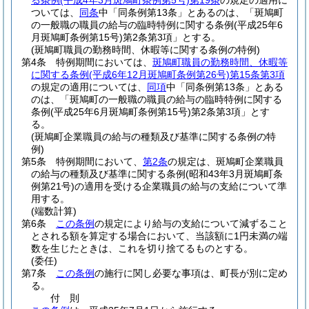
る条例
(平成4年3月斑鳩町条例第5号)
第19条
の規定の適用に
ついては、
同条
中「同条例第13条」とあるのは、「斑鳩町
の一般職の職員の給与の臨時特例に関する条例
(平成25年6
月斑鳩町条例第15号)
第2条第3項」とする。
(斑鳩町職員の勤務時間、休暇等に関する条例の特例)
第4条
特例期間においては、
斑鳩町職員の勤務時間、休暇等
に関する条例
(平成6年12月斑鳩町条例第26号)
第15条第3項
の規定の適用については、
同項
中「同条例第13条」とある
のは、「斑鳩町の一般職の職員の給与の臨時特例に関する
条例
(平成25年6月斑鳩町条例第15号)
第2条第3項」とす
る。
(斑鳩町企業職員の給与の種類及び基準に関する条例の特
例)
第5条
特例期間において、
第2条
の規定は、斑鳩町企業職員
の給与の種類及び基準に関する条例
(昭和43年3月斑鳩町条
例第21号)
の適用を受ける企業職員の給与の支給について準
用する。
(端数計算)
第6条
この条例
の規定により給与の支給について減ずること
とされる額を算定する場合において、当該額に1円未満の端
数を生じたときは、これを切り捨てるものとする。
(委任)
第7条
この条例
の施行に関し必要な事項は、町長が別に定め
る。
付
則