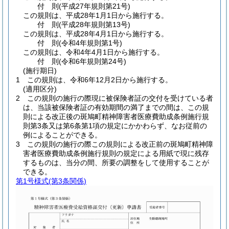
付
則
(平成27年
規則第21号)
この規則は、平成28年1月1日から施行する。
付
則
(平成28年
規則第13号)
この規則は、平成28年4月1日から施行する。
付
則
(令和4年
規則第1号)
この規則は、令和4年4月1日から施行する。
付
則
(令和6年
規則第24号)
(施行期日)
1
この規則は、令和6年12月2日から施行する。
(適用区分)
2
この規則の施行の際現に被保険者証の交付を受けている者
は、当該被保険者証の有効期間の満了までの間は、この規
則による改正後の斑鳩町精神障害者医療費助成条例施行規
則第3条又は第6条第1項の規定にかかわらず、なお従前の
例によることができる。
3
この規則の施行の際この規則による改正前の斑鳩町精神障
害者医療費助成条例施行規則の規定による用紙で現に残存
するものは、当分の間、所要の調整をして使用することが
できる。
第1号様式
(第3条関係)