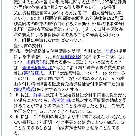
識別するための番号の利用等に関する法律
(平成25年法律第
27号)
第2条第5項に規定する個人番号をいう。)
を提供し、
又は資格確認書等を添付する方法
(以下「個人番号提供等」
という。)
により国民健康保険法
(昭和33年法律第192号)
及
び高齢者の医療の確保に関する法律
(昭和57年法律第80号)
(以下「高齢者医療確保法」という。)
若しくは社会保険各
法の規定による被保険者等であることの確認を受けたう
え、町長に申請しなければならない。
(証明書の交付)
第4条
受給資格証交付申請書を受理した町長は、
前条
の規定
による申請を行つた者が
条例第2条
に定める要件に該当し、
かつ、
条例第3条
に定める要件に該当しないと認めるとき
は、
条例第5条第1項
の規定により精神障害者医療費受給資
格証
(
第2号様式
。以下「受給資格証」という。)
を交付する
ものとし、当該要件に該当しないと認めるときは、その理
由を付し精神障害者医療費受給資格証交付申請却下通知書
(
第3号様式
)
を交付するものとする。
2
町長は、
前条
に規定する受給資格証交付申請書の提出がな
い場合においても、
条例第4条
に規定する医療費の助成を受
けることができる者であることを確認したときは、受給資
格証を交付することができるものとする。
3
町長は、この規則の規定により申請書に添えなければなら
ない書類により証明すべき事実を公簿等によつて確認する
ことができるときは、当該書類を省略させることができ
る。