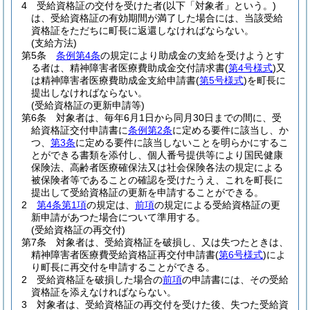
4
受給資格証の交付を受けた者
(以下「対象者」という。)
は、受給資格証の有効期間が満了した場合には、当該受給
資格証をただちに町長に返還しなければならない。
(支給方法)
第5条
条例第4条
の規定により助成金の支給を受けようとす
る者は、精神障害者医療費助成金交付請求書
(
第4号様式
)
又
は精神障害者医療費助成金支給申請書
(
第5号様式
)
を町長に
提出しなければならない。
(受給資格証の更新申請等)
第6条
対象者は、毎年6月1日から同月30日までの間に、受
給資格証交付申請書に
条例第2条
に定める要件に該当し、か
つ、
第3条
に定める要件に該当しないことを明らかにするこ
とができる書類を添付し、個人番号提供等により国民健康
保険法、高齢者医療確保法又は社会保険各法の規定による
被保険者等であることの確認を受けたうえ、これを町長に
提出して受給資格証の更新を申請することができる。
2
第4条第1項
の規定は、
前項
の規定による受給資格証の更
新申請があつた場合について準用する。
(受給資格証の再交付)
第7条
対象者は、受給資格証を破損し、又は失つたときは、
精神障害者医療費受給資格証再交付申請書
(
第6号様式
)
によ
り町長に再交付を申請することができる。
2
受給資格証を破損した場合の
前項
の申請書には、その受給
資格証を添えなければならない。
3
対象者は、受給資格証の再交付を受けた後、失つた受給資