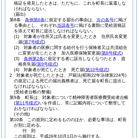
格証を発見したときは、ただちに、これを町長に返還しな
ければならない。
(届出)
第8条
条例第6条
に規定する届出の事由は、
次の各号
に掲げ
る事由とし、それぞれ
当該各号
に掲げる書類に受給資格証
を添えて町長に提出しなければならない。
(1)
対象者が住所又は氏名を変更したとき 住所氏名変更
届
(
第7号様式
)
(2)
対象者の医療に関する給付を行う保険者又は共済組合
に変更が生じたとき 加入医療保険変更届
(
第8号様式
)
(3)
条例第2条
に規定する者に該当しなくなつたとき 資
格喪失届
(
第9号様式
)
(4)
対象者が死亡したとき 死亡届
(
第10号様式
)
2
対象者が死亡したときは、戸籍法
(昭和22年法律第224号)
の規定による死亡の届出義務者は、死亡届を町長に提出し
なければならない。
(受給者台帳の整備)
第9条
町長は、対象者について精神障害者医療費受給者台帳
(
第11号様式
)
いを作成し、常に記載内容について整理して
おかなければならない。
(その他)
第10条
この規則に定めるもののほか、必要な事項は、町長
が別に定める。
付
則
この規則は、平成26年10月1日から施行する。