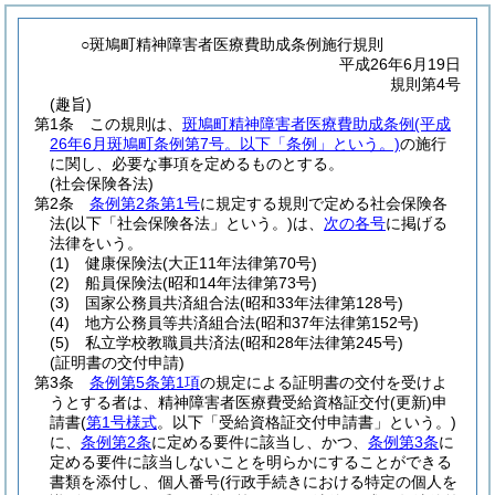
○斑鳩町精神障害者医療費助成条例施行規則
平成26年6月19日
規則第4号
(趣旨)
第1条
この規則は、
斑鳩町精神障害者医療費助成条例
(平成
26年6月斑鳩町条例第7号。以下「条例」という。)
の施行
に関し、必要な事項を定めるものとする。
(社会保険各法)
第2条
条例第2条第1号
に規定する規則で定める社会保険各
法
(以下「社会保険各法」という。)
は、
次の各号
に掲げる
法律をいう。
(1)
健康保険法
(大正11年法律第70号)
(2)
船員保険法
(昭和14年法律第73号)
(3)
国家公務員共済組合法
(昭和33年法律第128号)
(4)
地方公務員等共済組合法
(昭和37年法律第152号)
(5)
私立学校教職員共済法
(昭和28年法律第245号)
(証明書の交付申請)
第3条
条例第5条第1項
の規定による証明書の交付を受けよ
うとする者は、精神障害者医療費受給資格証交付
(更新)
申
請書
(
第1号様式
。以下「受給資格証交付申請書」という。)
に、
条例第2条
に定める要件に該当し、かつ、
条例第3条
に
定める要件に該当しないことを明らかにすることができる
書類を添付し、個人番号
(行政手続きにおける特定の個人を