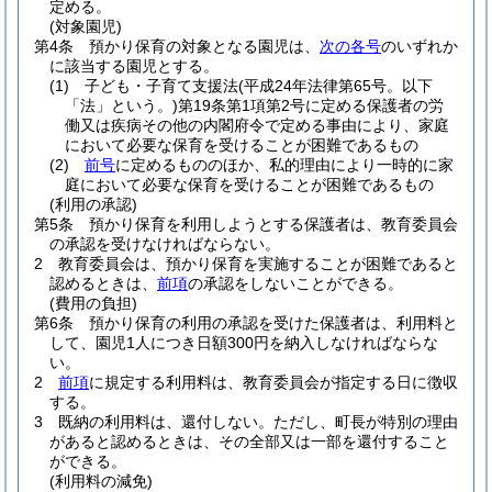
定める。
(対象園児)
第4条
預かり保育の対象となる園児は、
次の各号
のいずれか
に該当する園児とする。
(1)
子ども・子育て支援法
(平成24年法律第65号。以下
「法」という。)
第19条第1項第2号に定める保護者の労
働又は疾病その他の内閣府令で定める事由により、家庭
において必要な保育を受けることが困難であるもの
(2)
前号
に定めるもののほか、私的理由により一時的に家
庭において必要な保育を受けることが困難であるもの
(利用の承認)
第5条
預かり保育を利用しようとする保護者は、教育委員会
の承認を受けなければならない。
2
教育委員会は、預かり保育を実施することが困難であると
認めるときは、
前項
の承認をしないことができる。
(費用の負担)
第6条
預かり保育の利用の承認を受けた保護者は、利用料と
して、園児1人につき日額300円を納入しなければならな
い。
2
前項
に規定する利用料は、教育委員会が指定する日に徴収
する。
3
既納の利用料は、還付しない。
ただし、町長が特別の理由
があると認めるときは、その全部又は一部を還付すること
ができる。
(利用料の減免)