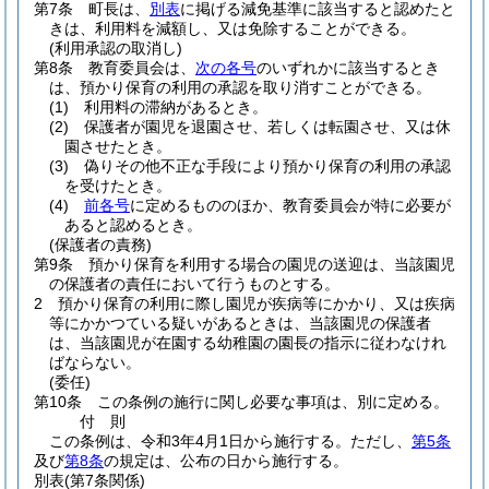
第7条
町長は、
別表
に掲げる減免基準に該当すると認めたと
きは、利用料を減額し、又は免除することができる。
(利用承認の取消し)
第8条
教育委員会は、
次の各号
のいずれかに該当するとき
は、預かり保育の利用の承認を取り消すことができる。
(1)
利用料の滞納があるとき。
(2)
保護者が園児を退園させ、若しくは転園させ、又は休
園させたとき。
(3)
偽りその他不正な手段により預かり保育の利用の承認
を受けたとき。
(4)
前各号
に定めるもののほか、教育委員会が特に必要が
あると認めるとき。
(保護者の責務)
第9条
預かり保育を利用する場合の園児の送迎は、当該園児
の保護者の責任において行うものとする。
2
預かり保育の利用に際し園児が疾病等にかかり、又は疾病
等にかかつている疑いがあるときは、当該園児の保護者
は、当該園児が在園する幼稚園の園長の指示に従わなけれ
ばならない。
(委任)
第10条
この条例の施行に関し必要な事項は、別に定める。
付
則
この条例は、令和3年4月1日から施行する。
ただし、
第5条
及び
第8条
の規定は、公布の日から施行する。
別表
(第7条関係)