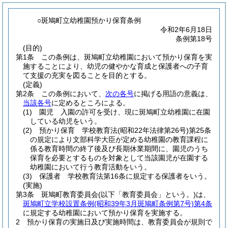
○斑鳩町立幼稚園預かり保育条例
令和2年6月18日
条例第18号
(目的)
第1条
この条例は、斑鳩町立幼稚園において預かり保育を実
施することにより、幼児の健やかな育成と保護者への子育
て支援の充実を図ることを目的とする。
(定義)
第2条
この条例において、
次の各号
に掲げる用語の意義は、
当該各号
に定めるところによる。
(1)
園児 入園の許可を受け、現に斑鳩町立幼稚園に在園
している幼児をいう。
(2)
預かり保育 学校教育法
(昭和22年法律第26号)
第25条
の規定により文部科学大臣が定める幼稚園の教育課程に
係る教育時間の終了後及び長期休業期間に、園児のうち
保育を必要とするものを対象として当該園児が在園する
幼稚園において行う教育活動をいう。
(3)
保護者 学校教育法第16条に規定する保護者をいう。
(実施)
第3条
斑鳩町教育委員会
(以下「教育委員会」という。)
は、
斑鳩町立学校設置条例
(昭和39年3月斑鳩町条例第7号)
第4条
に規定する幼稚園において預かり保育を実施する。
2
預かり保育の実施日及び実施時間は、教育委員会が規則で