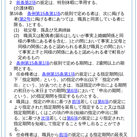
2
前条第2項
の規定は、特別休暇に準用する。
(介護休暇)
第16条
条例第15条第1項
の規則で定める者は、次に掲げる
者
(
第2号
に掲げる者にあつては、職員と同居している者に
限る。)
とする。
(1)
祖父母、孫及び兄弟姉妹
(2)
職員又は配偶者
(届出はしないが事実上婚姻関係と同
様の事情にある者を含む。)
との間において事実上父母と
同様の関係にあると認められる者及び職員との間におい
て事実上子と同様の関係にあると認められる者で町長が
定めるもの
2
条例第15条第1項
の規則で定める期間は、2週間以上の期
間とする。
3
任命権者は、
条例第15条第1項
の規定による指定期間
(以
下「指定期間」という。)
の指定の申出
(以下「指定の申
出」という。)
があつたときは、当該指定の申出による期間
の初日から末日までの期間
(
第6項
において「申出の期間」
という。)
の指定期間を指定するものとする。
4
職員は、指定の申出に基づき
前項
若しくは
第6項
の規定に
より指定された指定期間を延長して指定すること又は当該
指定期間若しくはこの項の申出
(短縮の指定の申出に限
る。)
に基づき
次項
若しくは
第6項
の規定により指定された
指定期間を短縮して指定することを申し出ることができ
る。
5
任命権者は、職員から
前項
の規定による指定期間の延長又