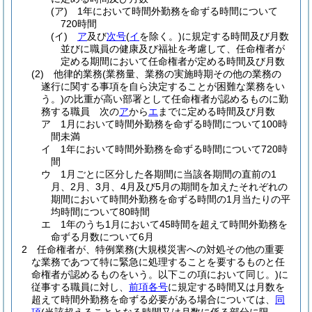
(ア)
1年において時間外勤務を命ずる時間について
720時間
(イ)
ア
及び
次号
(
イ
を除く。)
に規定する時間及び月数
並びに職員の健康及び福祉を考慮して、任命権者が
定める期間において任命権者が定める時間及び月数
(2)
他律的業務
(業務量、業務の実施時期その他の業務の
遂行に関する事項を自ら決定することが困難な業務をい
う。)
の比重が高い部署として任命権者が認めるものに勤
務する職員 次の
ア
から
エ
までに定める時間及び月数
ア
1月において時間外勤務を命ずる時間について100時
間未満
イ
1年において時間外勤務を命ずる時間について720時
間
ウ
1月ごとに区分した各期間に当該各期間の直前の1
月、2月、3月、4月及び5月の期間を加えたそれぞれの
期間において時間外勤務を命ずる時間の1月当たりの平
均時間について80時間
エ
1年のうち1月において45時間を超えて時間外勤務を
命ずる月数について6月
2
任命権者が、特例業務
(大規模災害への対処その他の重要
な業務であつて特に緊急に処理することを要するものと任
命権者が認めるものをいう。以下この項において同じ。)
に
従事する職員に対し、
前項各号
に規定する時間又は月数を
超えて時間外勤務を命ずる必要がある場合については、
同