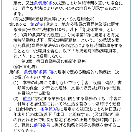
定め、又は
条例第6条
の規定により休憩時間を置いた場合に
は、適当な方法により速やかにその内容を明示するものと
する。
(育児短時間勤務職員等についての適用除外)
第5条の2
第2条
の規定は、地方公務員の育児休業等に関す
る法律
(平成3年法律第110号。以下「育児休業法」とい
う。)
第10条第3項の規定により同条第1項に規定する育児
短時間勤務
(以下「育児短時間勤務」という。)
の承認を受
けた職員
(育児休業法第17条の規定による短時間勤務をする
こととなつた職員を含む。以下「育児短時間勤務職員等」
という。)
には適用しない。
第3章
宿日直勤務及び時間外勤務
(宿日直勤務)
第6条
条例第8条第1項
の規則で定める断続的な勤務は、次
に掲げるものとする。
(1)
本来の勤務に従事しないで行う庁舎、設備、備品、書
類等の保全、外部との連絡、文書の収受及び庁内の監視
を目的とする勤務
(2)
前号
に規定する業務を目的とする勤務のうち、庁舎に
付属する居住室において私生活を営みつつ常時行う勤務
2
任命権者は、
条例第9条
に規定する祝日法による休日及び
年末年始の休日
(以下「休日」と総称する。)
又は国の行事
の行われる日で町長が指定する日の正規の勤務時間におい
て、職員に
前項各号
に掲げる勤務と同様の勤務を命ずるこ
とができる。