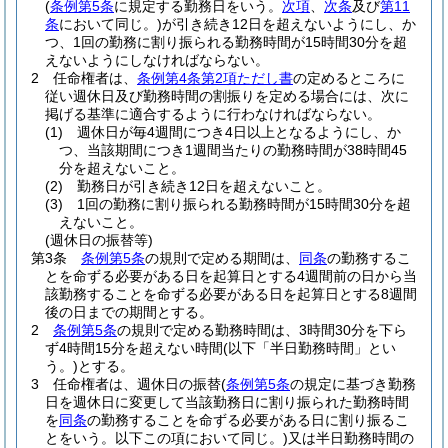
(
条例第5条
に規定する勤務日をいう。
次項
、
次条
及び
第11
条
において同じ。)
が引き続き12日を超えないようにし、か
つ、1回の勤務に割り振られる勤務時間が15時間30分を超
えないようにしなければならない。
2
任命権者は、
条例第4条第2項ただし書
の定めるところに
従い週休日及び勤務時間の割振りを定める場合には、次に
掲げる基準に適合するように行わなければならない。
(1)
週休日が毎4週間につき4日以上となるようにし、か
つ、当該期間につき1週間当たりの勤務時間が38時間45
分を超えないこと。
(2)
勤務日が引き続き12日を超えないこと。
(3)
1回の勤務に割り振られる勤務時間が15時間30分を超
えないこと。
(週休日の振替等)
第3条
条例第5条
の規則で定める期間は、
同条
の勤務するこ
とを命ずる必要がある日を起算日とする4週間前の日から当
該勤務することを命ずる必要がある日を起算日とする8週間
後の日までの期間とする。
2
条例第5条
の規則で定める勤務時間は、3時間30分を下ら
ず4時間15分を超えない時間
(以下「半日勤務時間」とい
う。)
とする。
3
任命権者は、週休日の振替
(
条例第5条
の規定に基づき勤務
日を週休日に変更して当該勤務日に割り振られた勤務時間
を
同条
の勤務することを命ずる必要がある日に割り振るこ
とをいう。以下この項において同じ。)
又は半日勤務時間の