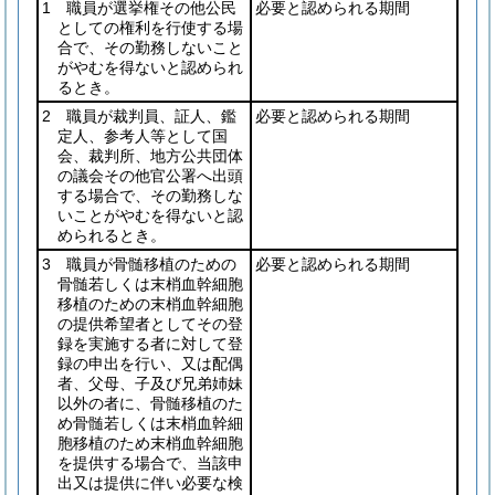
1 職員が選挙権その他公民
必要と認められる期間
としての権利を行使する場
合で、その勤務しないこと
がやむを得ないと認められ
るとき。
2 職員が裁判員、証人、鑑
必要と認められる期間
定人、参考人等として国
会、裁判所、地方公共団体
の議会その他官公署へ出頭
する場合で、その勤務しな
いことがやむを得ないと認
められるとき。
3 職員が骨髄移植のための
必要と認められる期間
骨髄若しくは末梢血幹細胞
移植のための末梢血幹細胞
の提供希望者としてその登
録を実施する者に対して登
録の申出を行い、又は配偶
者、父母、子及び兄弟姉妹
以外の者に、骨髄移植のた
め骨髄若しくは末梢血幹細
胞移植のため末梢血幹細胞
を提供する場合で、当該申
出又は提供に伴い必要な検