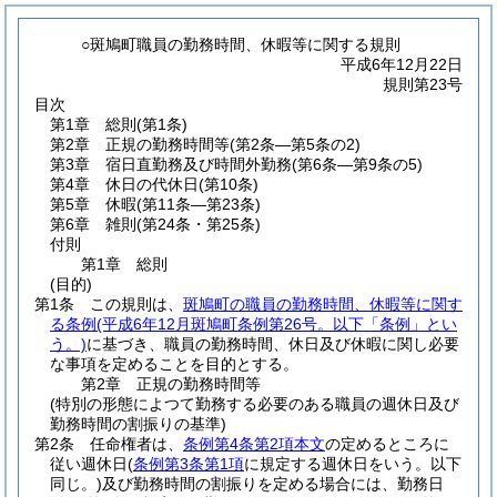
○斑鳩町職員の勤務時間、休暇等に関する規則
平成6年12月22日
規則第23号
目次
第1章
総則
(第1条)
第2章
正規の勤務時間等
(第2条―第5条の2)
第3章
宿日直勤務及び時間外勤務
(第6条―第9条の5)
第4章
休日の代休日
(第10条)
第5章
休暇
(第11条―第23条)
第6章
雑則
(第24条・第25条)
付則
第1章
総則
(目的)
第1条
この規則は、
斑鳩町の職員の勤務時間、休暇等に関す
る条例
(平成6年12月斑鳩町条例第26号。以下「条例」とい
う。)
に基づき、職員の勤務時間、休日及び休暇に関し必要
な事項を定めることを目的とする。
第2章
正規の勤務時間等
(特別の形態によつて勤務する必要のある職員の週休日及び
勤務時間の割振りの基準)
第2条
任命権者は、
条例第4条第2項本文
の定めるところに
従い週休日
(
条例第3条第1項
に規定する週休日をいう。以下
同じ。)
及び勤務時間の割振りを定める場合には、勤務日