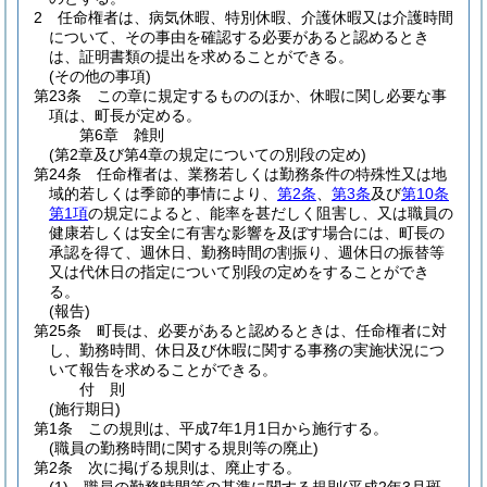
2
任命権者は、病気休暇、特別休暇、介護休暇又は介護時間
について、その事由を確認する必要があると認めるとき
は、証明書類の提出を求めることができる。
(その他の事項)
第23条
この章に規定するもののほか、休暇に関し必要な事
項は、町長が定める。
第6章
雑則
(第2章及び第4章の規定についての別段の定め)
第24条
任命権者は、業務若しくは勤務条件の特殊性又は地
域的若しくは季節的事情により、
第2条
、
第3条
及び
第10条
第1項
の規定によると、能率を甚だしく阻害し、又は職員の
健康若しくは安全に有害な影響を及ぼす場合には、町長の
承認を得て、週休日、勤務時間の割振り、週休日の振替等
又は代休日の指定について別段の定めをすることができ
る。
(報告)
第25条
町長は、必要があると認めるときは、任命権者に対
し、勤務時間、休日及び休暇に関する事務の実施状況につ
いて報告を求めることができる。
付
則
(施行期日)
第1条
この規則は、平成7年1月1日から施行する。
(職員の勤務時間に関する規則等の廃止)
第2条
次に掲げる規則は、廃止する。