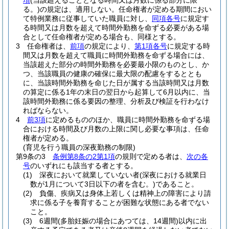
項
(当該超えることとなる時間又は月数に係る部分に限
る。)
の規定は、適用しない。
任命権者が定める期間におい
て特例業務に従事していた職員に対し、
同項各号
に規定す
る時間又は月数を超えて時間外勤務を命ずる必要がある場
合として任命権者が定める場合も、同様とする。
3
任命権者は、
前項
の規定により、
第1項各号
に規定する時
間又は月数を超えて職員に時間外勤務を命ずる場合には、
当該超えた部分の時間外勤務を必要最小限のものとし、か
つ、当該職員の健康の確保に最大限の配慮をするととも
に、当該時間外勤務を命じた日が属する当該時間又は月数
の算定に係る1年の末日の翌日から起算して6月以内に、当
該時間外勤務に係る要因の整理、分析及び検証を行わなけ
ればならない。
4
前3項
に定めるもののほか、職員に時間外勤務を命ずる場
合における時間及び月数の上限に関し必要な事項は、任命
権者が定める。
(育児を行う職員の深夜勤務の制限)
第9条の3
条例第8条の2第1項
の規則で定める者は、
次の各
号
のいずれにも該当する者とする。
(1)
深夜において就業していない者
(深夜における就業日
数が1月について3日以下の者を含む。)
であること。
(2)
負傷、疾病又は身体上若しくは精神上の障害により請
求に係る子を養育することが困難な状態にある者でない
こと。
(3)
6週間
(多胎妊娠の場合にあつては、14週間)
以内に出