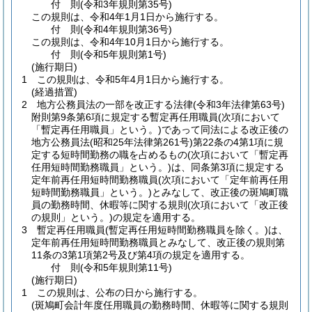
付
則
(令和3年
規則第35号)
この規則は、令和4年1月1日から施行する。
付
則
(令和4年
規則第36号)
この規則は、令和4年10月1日から施行する。
付
則
(令和5年
規則第1号)
(施行期日)
1
この規則は、令和5年4月1日から施行する。
(経過措置)
2
地方公務員法の一部を改正する法律
(令和3年法律第63号)
附則第9条第6項に規定する暫定再任用職員
(次項において
「暫定再任用職員」という。)
であって同法による改正後の
地方公務員法
(昭和25年法律第261号)
第22条の4第1項に規
定する短時間勤務の職を占めるもの
(次項において「暫定再
任用短時間勤務職員」という。)
は、同条第3項に規定する
定年前再任用短時間勤務職員
(次項において「定年前再任用
短時間勤務職員」という。)
とみなして、改正後の斑鳩町職
員の勤務時間、休暇等に関する規則
(次項において「改正後
の規則」という。)
の規定を適用する。
3
暫定再任用職員
(暫定再任用短時間勤務職員を除く。)
は、
定年前再任用短時間勤務職員とみなして、改正後の規則第
11条の3第1項第2号及び第4項の規定を適用する。
付
則
(令和5年
規則第11号)
(施行期日)
1
この規則は、公布の日から施行する。
(斑鳩町会計年度任用職員の勤務時間、休暇等に関する規則