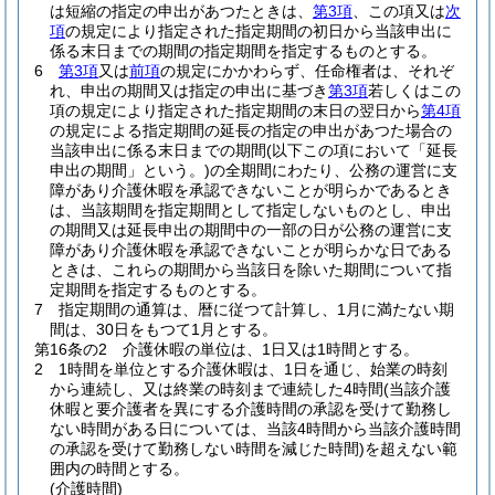
は短縮の指定の申出があつたときは、
第3項
、この項又は
次
項
の規定により指定された指定期間の初日から当該申出に
係る末日までの期間の指定期間を指定するものとする。
6
第3項
又は
前項
の規定にかかわらず、任命権者は、それぞ
れ、申出の期間又は指定の申出に基づき
第3項
若しくはこの
項の規定により指定された指定期間の末日の翌日から
第4項
の規定による指定期間の延長の指定の申出があつた場合の
当該申出に係る末日までの期間
(以下この項において「延長
申出の期間」という。)
の全期間にわたり、公務の運営に支
障があり介護休暇を承認できないことが明らかであるとき
は、当該期間を指定期間として指定しないものとし、申出
の期間又は延長申出の期間中の一部の日が公務の運営に支
障があり介護休暇を承認できないことが明らかな日である
ときは、これらの期間から当該日を除いた期間について指
定期間を指定するものとする。
7
指定期間の通算は、暦に従つて計算し、1月に満たない期
間は、30日をもつて1月とする。
第16条の2
介護休暇の単位は、1日又は1時間とする。
2
1時間を単位とする介護休暇は、1日を通じ、始業の時刻
から連続し、又は終業の時刻まで連続した4時間
(当該介護
休暇と要介護者を異にする介護時間の承認を受けて勤務し
ない時間がある日については、当該4時間から当該介護時間
の承認を受けて勤務しない時間を減じた時間)
を超えない範
囲内の時間とする。
(介護時間)