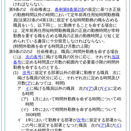
ければならない。
第9条の2
任命権者は、
条例第8条第2項
の規定に基づき正規
の勤務時間以外の時間において定年前再任用短時間勤務職
員
(法第22条の4第1項に規定する短時間勤務の職を占める
職員をいう。以下同じ。)
に勤務することを命ずる場合に
は、定年前再任用短時間勤務職員の正規の勤務時間が常時
勤務を要する職を占める職員の正規の勤務時間より短く定
められている趣旨に十分留意しなければならない。
(時間外勤務を命ずる時間及び月数の上限)
第9条の2の2
任命権者は、職員に時間外勤務を命ずる場合
には、
次の各号
に掲げる職員の区分に応じ、それぞれ
当該
各号
に定める時間及び月数の範囲内で必要最小限の時間外
勤務を命ずるものとする。
(1)
次号
に規定する部署以外の部署に勤務する職員 次に
掲げる職員の区分に応じ、それぞれ次に定める時間及び
月数
(
ア
にあつては、時間)
ア
イ
に掲げる職員以外の職員 次の
(ア)
及び
(イ)
に定め
る時間
(ア)
1月において時間外勤務を命ずる時間について45
時間
(イ)
1年において時間外勤務を命ずる時間について
360時間
イ
1年において勤務する部署が
次号
に規定する部署から
この号に規定する部署となつた職員 次の
(ア)
及び
(イ)
に定める時間及び月数