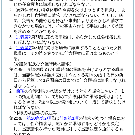
じめ任命権者に請求しなければならない。
2
病気休暇又は特別休暇の承認を受けようとする職員は、あ
らかじめ任命権者に請求しなければならない。
ただし、病
気、災害その他やむを得ない事由によりあらかじめ請求で
きなかつた場合には、その事由を付して事後において承認
を求めることができる。
3
別表第2
第7項に定める申出は、あらかじめ任命権者に対
し行わなければならない。
4
別表第2
第8項に掲げる場合に該当することとなつた女性
職員は、その旨を速やかに任命権者に届け出るものとす
る。
(介護休暇及び介護時間の請求)
第21条
介護休暇又は介護時間の承認を受けようとする職員
は、当該休暇の承認を受けようとする期間の始まる日の前
日から起算して1週間前の日までに任命権者に請求しなけれ
ばならない。
2
前項
の介護休暇の承認を受けようとする場合において、1
回の指定期間について初めて介護休暇の承認を受けようと
するときは、2週間以上の期間について一括して請求しなけ
ればならない。
(休暇の承認等の決定等)
第22条
第20条第2項
又は
前条第1項
の請求があつた場合にお
いては、任命権者は、速やかに承認するかどうかを決定
し、当該請求を行つた職員に対して当該決定を通知するも
のとする。