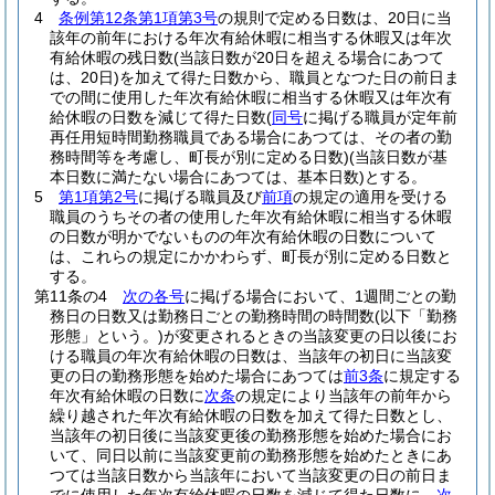
4
条例第12条第1項第3号
の規則で定める日数は、20日に当
該年の前年における年次有給休暇に相当する休暇又は年次
有給休暇の残日数
(当該日数が20日を超える場合にあつて
は、20日)
を加えて得た日数から、職員となつた日の前日ま
での間に使用した年次有給休暇に相当する休暇又は年次有
給休暇の日数を減じて得た日数
(
同号
に掲げる職員が定年前
再任用短時間勤務職員である場合にあつては、その者の勤
務時間等を考慮し、町長が別に定める日数)
(当該日数が基
本日数に満たない場合にあつては、基本日数)
とする。
5
第1項第2号
に掲げる職員及び
前項
の規定の適用を受ける
職員のうちその者の使用した年次有給休暇に相当する休暇
の日数が明かでないものの年次有給休暇の日数について
は、これらの規定にかかわらず、町長が別に定める日数と
する。
第11条の4
次の各号
に掲げる場合において、1週間ごとの勤
務日の日数又は勤務日ごとの勤務時間の時間数
(以下「勤務
形態」という。)
が変更されるときの当該変更の日以後にお
ける職員の年次有給休暇の日数は、当該年の初日に当該変
更の日の勤務形態を始めた場合にあつては
前3条
に規定する
年次有給休暇の日数に
次条
の規定により当該年の前年から
繰り越された年次有給休暇の日数を加えて得た日数とし、
当該年の初日後に当該変更後の勤務形態を始めた場合にお
いて、同日以前に当該変更前の勤務形態を始めたときにあ
つては当該日数から当該年において当該変更の日の前日ま