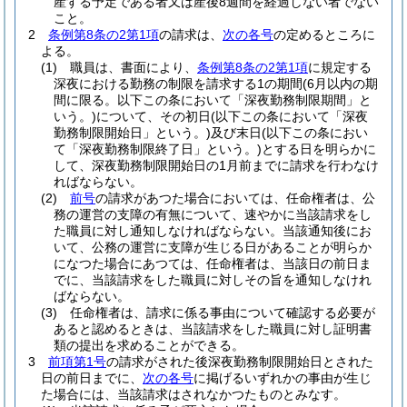
産する予定である者又は産後8週間を経過しない者でない
こと。
2
条例第8条の2第1項
の請求は、
次の各号
の定めるところに
よる。
(1)
職員は、書面により、
条例第8条の2第1項
に規定する
深夜における勤務の制限を請求する1の期間
(6月以内の期
間に限る。以下この条において「深夜勤務制限期間」と
いう。)
について、その初日
(以下この条において「深夜
勤務制限開始日」という。)
及び末日
(以下この条におい
て「深夜勤務制限終了日」という。)
とする日を明らかに
して、深夜勤務制限開始日の1月前までに請求を行わなけ
ればならない。
(2)
前号
の請求があつた場合においては、任命権者は、公
務の運営の支障の有無について、速やかに当該請求をし
た職員に対し通知しなければならない。
当該通知後にお
いて、公務の運営に支障が生じる日があることが明らか
になつた場合にあつては、任命権者は、当該日の前日ま
でに、当該請求をした職員に対しその旨を通知しなけれ
ばならない。
(3)
任命権者は、請求に係る事由について確認する必要が
あると認めるときは、当該請求をした職員に対し証明書
類の提出を求めることができる。
3
前項第1号
の請求がされた後深夜勤務制限開始日とされた
日の前日までに、
次の各号
に掲げるいずれかの事由が生じ
た場合には、当該請求はされなかつたものとみなす。