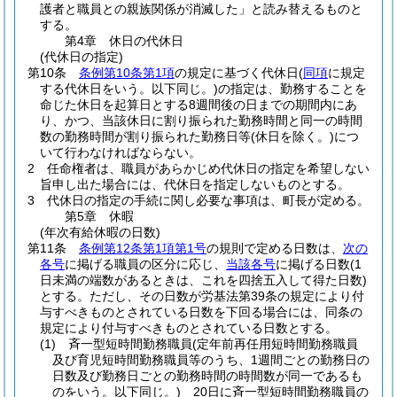
護者と職員との親族関係が消滅した」と読み替えるものと
する。
第4章
休日の代休日
(代休日の指定)
第10条
条例第10条第1項
の規定に基づく代休日
(
同項
に規定
する代休日をいう。以下同じ。)
の指定は、勤務することを
命じた休日を起算日とする8週間後の日までの期間内にあ
り、かつ、当該休日に割り振られた勤務時間と同一の時間
数の勤務時間が割り振られた勤務日等
(休日を除く。)
につ
いて行わなければならない。
2
任命権者は、職員があらかじめ代休日の指定を希望しない
旨申し出た場合には、代休日を指定しないものとする。
3
代休日の指定の手続に関し必要な事項は、町長が定める。
第5章
休暇
(年次有給休暇の日数)
第11条
条例第12条第1項第1号
の規則で定める日数は、
次の
各号
に掲げる職員の区分に応じ、
当該各号
に掲げる日数
(1
日未満の端数があるときは、これを四捨五入して得た日数)
とする。
ただし、その日数が労基法第39条の規定により付
与すべきものとされている日数を下回る場合には、同条の
規定により付与すべきものとされている日数とする。
(1)
斉一型短時間勤務職員
(定年前再任用短時間勤務職員
及び育児短時間勤務職員等のうち、1週間ごとの勤務日の
日数及び勤務日ごとの勤務時間の時間数が同一であるも
のをいう。以下同じ。)
20日に斉一型短時間勤務職員の