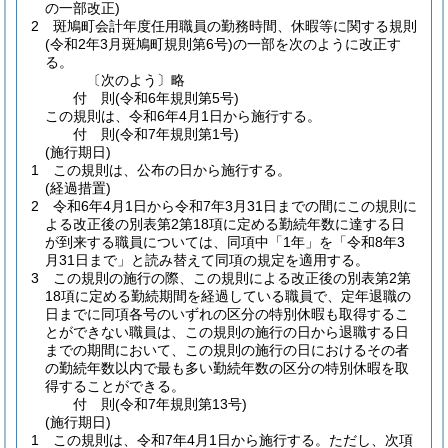
の一部改正)
2
斑鳩町会計年度任用職員の勤務時間、休暇等に関する規則
(令和2年3月斑鳩町規則第6号)
の一部を次のように改正す
る。
〔次のよう〕略
付
則
(令和6年
規則第5号)
この規則は、令和6年4月1日から施行する。
付
則
(令和7年
規則第1号)
(施行期日)
1
この規則は、公布の日から施行する。
(経過措置)
2
令和6年4月1日から令和7年3月31日までの間にこの規則に
よる改正後の別表第2第18項に定める勤続年数に達する日
が到来する職員については、同項中「1年」を「令和8年3
月31日まで」と読み替えて同項の規定を適用する。
3
この規則の施行の際、この規則による改正後の別表第2第
18項に定める勤続期間を経過している職員で、定年退職の
日までに同項各号のいずれの区分の特別休暇も取得するこ
とができない職員は、この規則の施行の日から退職する日
までの期間において、この規則の施行の日におけるその者
の勤続年数以内で最も多い勤続年数の区分の特別休暇を取
得することができる。
付
則
(令和7年
規則第13号)
(施行期日)
1
この規則は、令和7年4月1日から施行する。
ただし、次項