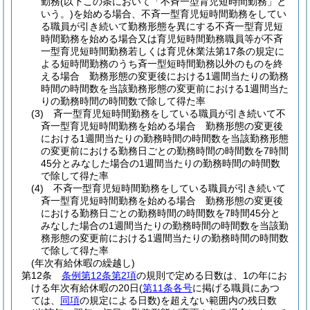
勤務
(以下この条において「不斉一型育児短時間勤務」と
いう。)
を始める場合、不斉一型育児短時間勤務をしてい
る職員が引き続いて勤務形態を異にする不斉一型育児短
時間勤務を始める場合又は育児短時間勤務職員等が不斉
一型育児短時間勤務若しくは育児休業法第17条の規定に
よる短時間勤務のうち斉一型短時間勤務以外のものを終
える場合 勤務形態の変更後における1週間当たりの勤務
時間の時間数を当該勤務形態の変更前における1週間当た
りの勤務時間の時間数で除して得た率
(3)
斉一型育児短時間勤務をしている職員が引き続いて不
斉一型育児短時間勤務を始める場合 勤務形態の変更後
における1週間当たりの勤務時間の時間数を当該勤務形態
の変更前における勤務日ごとの勤務時間の時間数を7時間
45分とみなした場合の1週間当たりの勤務時間の時間数
で除して得た率
(4)
不斉一型育児短時間勤務をしている職員が引き続いて
斉一型育児短時間勤務を始める場合 勤務形態の変更後
における勤務日ごとの勤務時間の時間数を7時間45分と
みなした場合の1週間当たりの勤務時間の時間数を当該勤
務形態の変更前における1週間当たりの勤務時間の時間数
で除して得た率
(年次有給休暇の繰越し)
第12条
条例第12条第2項
の規則で定める日数は、1の年にお
ける年次有給休暇の20日
(
第11条各号
に掲げる職員にあつ
ては、
同項
の規定による日数)
を超えない範囲内の残日数