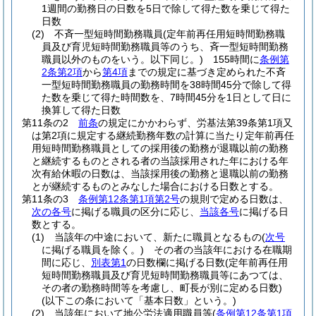
1週間の勤務日の日数を5日で除して得た数を乗じて得た
日数
(2)
不斉一型短時間勤務職員
(定年前再任用短時間勤務職
員及び育児短時間勤務職員等のうち、斉一型短時間勤務
職員以外のものをいう。以下同じ。)
155時間に
条例第
2条第2項
から
第4項
までの規定に基づき定められた不斉
一型短時間勤務職員の勤務時間を38時間45分で除して得
た数を乗じて得た時間数を、7時間45分を1日として日に
換算して得た日数
第11条の2
前条
の規定にかかわらず、労基法第39条第1項又
は第2項に規定する継続勤務年数の計算に当たり定年前再任
用短時間勤務職員としての採用後の勤務が退職以前の勤務
と継続するものとされる者の当該採用された年における年
次有給休暇の日数は、当該採用後の勤務と退職以前の勤務
とが継続するものとみなした場合における日数とする。
第11条の3
条例第12条第1項第2号
の規則で定める日数は、
次の各号
に掲げる職員の区分に応じ、
当該各号
に掲げる日
数とする。
(1)
当該年の中途において、新たに職員となるもの
(
次号
に掲げる職員を除く。)
その者の当該年における在職期
間に応じ、
別表第1
の日数欄に掲げる日数
(定年前再任用
短時間勤務職員及び育児短時間勤務職員等にあつては、
その者の勤務時間等を考慮し、町長が別に定める日数)
(以下この条において「基本日数」という。)
(2)
当該年において地公労法適用職員等
(
条例第12条第1項