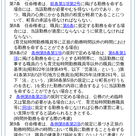
第7条
任命権者は、
前条第1項第2号
に掲げる勤務を命ずる
場合には、当該勤務が必要やむを得ないものであり、か
つ、職員の心身にかかる負担の程度が軽易であることにつ
いて、町長の承認を得なければならない。
第8条
任命権者は、職員に
第6条
に規定する勤務を命ずる場
合には、当該勤務が過度にならないように留意しなければ
ならない。
(育児短時間勤務職員等に正規の勤務時間以外の時間におけ
る勤務を命ずることができる場合)
第8条の2
条例第8条第1項
の規則で定める場合は、
第6条第1
項
に掲げる勤務を命じようとする時間帯に、当該勤務に従
事する職員のうち育児短時間勤務職員等以外の職員に労働
基準法
(昭和22年法律第49号。以下「労基法」という。)
第
41条第3項の許可
(地方公務員法
(昭和25年法律第261号。以
下「法」という。)
第58条第5項の規定により町長が行うも
のを含む。)
を受けた勤務の内容に適合するように当該勤務
を命ずることができない場合とする。
2
条例第8条第2項
の規則で定める場合は、公務のため臨時
又は緊急の必要がある場合において、育児短時間勤務職員
等に
同項
に規定する勤務を命じなければ公務の運営に著し
い支障が生ずると認められるときとする。
(時間外勤務を命ずる際の考慮)
第9条
任命権者は、
条例第8条第2項
の規定に基づき正規の
勤務時間以外の時間において職員に勤務することを命ずる
場合には、職員の健康及び福祉を害しないように考慮しな