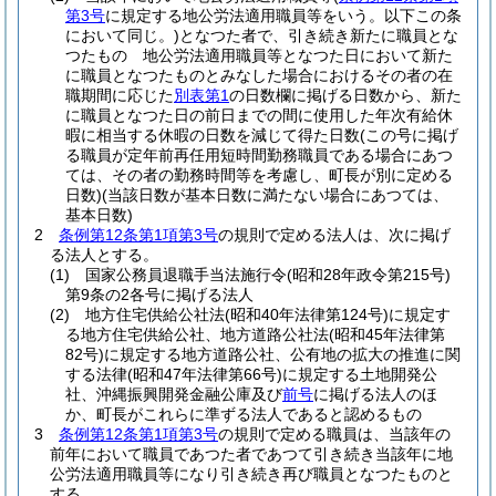
第3号
に規定する地公労法適用職員等をいう。以下この条
において同じ。)
となつた者で、引き続き新たに職員とな
つたもの 地公労法適用職員等となつた日において新た
に職員となつたものとみなした場合におけるその者の在
職期間に応じた
別表第1
の日数欄に掲げる日数から、新た
に職員となつた日の前日までの間に使用した年次有給休
暇に相当する休暇の日数を減じて得た日数
(この号に掲げ
る職員が定年前再任用短時間勤務職員である場合にあつ
ては、その者の勤務時間等を考慮し、町長が別に定める
日数)
(当該日数が基本日数に満たない場合にあつては、
基本日数)
2
条例第12条第1項第3号
の規則で定める法人は、次に掲げ
る法人とする。
(1)
国家公務員退職手当法施行令
(昭和28年政令第215号)
第9条の2各号に掲げる法人
(2)
地方住宅供給公社法
(昭和40年法律第124号)
に規定す
る地方住宅供給公社、地方道路公社法
(昭和45年法律第
82号)
に規定する地方道路公社、公有地の拡大の推進に関
する法律
(昭和47年法律第66号)
に規定する土地開発公
社、沖縄振興開発金融公庫及び
前号
に掲げる法人のほ
か、町長がこれらに準ずる法人であると認めるもの
3
条例第12条第1項第3号
の規則で定める職員は、当該年の
前年において職員であつた者であつて引き続き当該年に地
公労法適用職員等になり引き続き再び職員となつたものと
する。