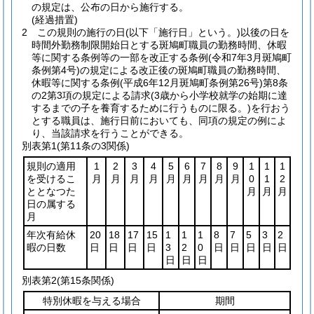
の規定は、公布の日から施行する。
(経過措置)
2
この規則の施行の日
(以下「施行日」という。)
以後の日を
時間外勤務制限開始日とする斑鳩町職員の勤務時間、休暇
等に関する条例等の一部を改正する条例
(令和7年3月斑鳩町
条例第4号)
の規定による改正後の斑鳩町職員の勤務時間、
休暇等に関する条例
(平成6年12月斑鳩町条例第26号)
第8条
の2第3項の規定による請求
(3歳から小学校就学の始期に達
するまでの子を養育するために行うものに限る。)
を行おう
とする職員は、施行日前においても、同項の規定の例によ
り、当該請求を行うことができる。
別表第1
(第11条の3関係)
規則の適用
1
2
3
4
5
6
7
8
9
1
1
1
を受けるこ
月
月
月
月
月
月
月
月
月
0
1
2
ととなつた
月
月
月
日の属する
月
年次有給休
20
18
17
15
1
1
1
8
7
5
3
2
暇の日数
日
日
日
日
3
2
0
日
日
日
日
日
日
日
日
別表第2
(第15条関係)
特別休暇を与える場合
期間