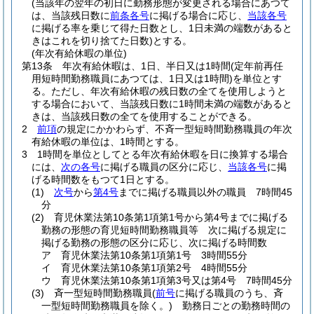
(当該年の翌年の初日に勤務形態が変更される場合にあつて
は、当該残日数に
前条各号
に掲げる場合に応じ、
当該各号
に掲げる率を乗じて得た日数とし、1日未満の端数があると
きはこれを切り捨てた日数)
とする。
(年次有給休暇の単位)
第13条
年次有給休暇は、1日、半日又は1時間
(定年前再任
用短時間勤務職員にあつては、1日又は1時間)
を単位とす
る。
ただし、年次有給休暇の残日数の全てを使用しようと
する場合において、当該残日数に1時間未満の端数があると
きは、当該残日数の全てを使用することができる。
2
前項
の規定にかかわらず、不斉一型短時間勤務職員の年次
有給休暇の単位は、1時間とする。
3
1時間を単位としてとる年次有給休暇を日に換算する場合
には、
次の各号
に掲げる職員の区分に応じ、
当該各号
に掲
げる時間数をもつて1日とする。
(1)
次号
から
第4号
までに掲げる職員以外の職員 7時間45
分
(2)
育児休業法第10条第1項第1号から第4号までに掲げる
勤務の形態の育児短時間勤務職員等 次に掲げる規定に
掲げる勤務の形態の区分に応じ、次に掲げる時間数
ア
育児休業法第10条第1項第1号 3時間55分
イ
育児休業法第10条第1項第2号 4時間55分
ウ
育児休業法第10条第1項第3号又は第4号 7時間45分
(3)
斉一型短時間勤務職員
(
前号
に掲げる職員のうち、斉
一型短時間勤務職員を除く。)
勤務日ごとの勤務時間の