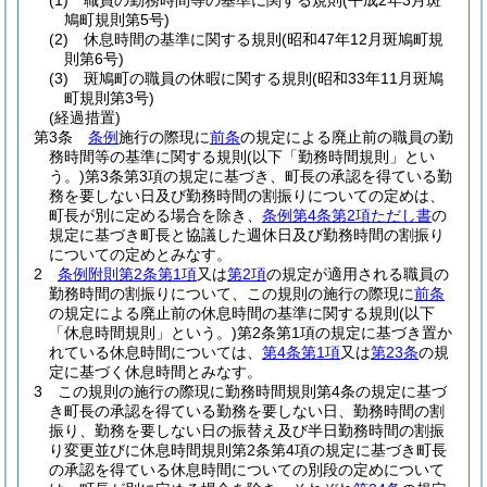
(1)
職員の勤務時間等の基準に関する規則
(平成2年3月斑
鳩町規則第5号)
(2)
休息時間の基準に関する規則
(昭和47年12月斑鳩町規
則第6号)
(3)
斑鳩町の職員の休暇に関する規則
(昭和33年11月斑鳩
町規則第3号)
(経過措置)
第3条
条例
施行の際現に
前条
の規定による廃止前の職員の勤
務時間等の基準に関する規則
(以下「勤務時間規則」とい
う。)
第3条第3項の規定に基づき、町長の承認を得ている勤
務を要しない日及び勤務時間の割振りについての定めは、
町長が別に定める場合を除き、
条例第4条第2項ただし書
の
規定に基づき町長と協議した週休日及び勤務時間の割振り
についての定めとみなす。
2
条例附則第2条第1項
又は
第2項
の規定が適用される職員の
勤務時間の割振りについて、この規則の施行の際現に
前条
の規定による廃止前の休息時間の基準に関する規則
(以下
「休息時間規則」という。)
第2条第1項の規定に基づき置か
れている休息時間については、
第4条第1項
又は
第23条
の規
定に基づく休息時間とみなす。
3
この規則の施行の際現に勤務時間規則第4条の規定に基づ
き町長の承認を得ている勤務を要しない日、勤務時間の割
振り、勤務を要しない日の振替え及び半日勤務時間の割振
り変更並びに休息時間規則第2条第4項の規定に基づき町長
の承認を得ている休息時間についての別段の定めについて