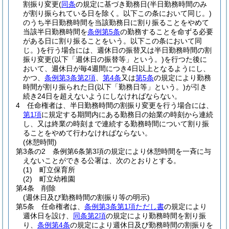
割振り変更
(
同条
の規定に基づき勤務日
(半日勤務時間のみ
が割り振られている日を除く。以下この条において同じ。)
のうち半日勤務時間を当該勤務日に割り振ることをやめて
当該半日勤務時間を
条例第5条
の勤務することを命ずる必要
がある日に割り振ることをいう。以下この条において同
じ。)
を行う場合には、週休日の振替又は半日勤務時間の割
振り変更
(以下「週休日の振替等」という。)
を行つた後に
おいて、週休日が毎4週間につき4日以上となるようにし、
かつ、
条例第3条第2項
、
第4条
又は
第5条
の規定により勤務
時間が割り振られた日
(以下「勤務日等」という。)
が引き
続き24日を超えないようにしなければならない。
4
任命権者は、半日勤務時間の割振り変更を行う場合には、
第1項
に規定する期間内にある勤務日の始業の時刻から連続
し、又は終業の時刻まで連続する勤務時間について割り振
ることをやめて行わなければならない。
(休憩時間)
第3条の2
条例第6条第3項の規定により休憩時間を一斉に与
えないことができる公署は、次のとおりとする。
(1)
町立保育所
(2)
町立幼稚園
第4条
削除
(週休日及び勤務時間の割振り等の明示)
第5条
任命権者は、
条例第3条第1項ただし書
の規定により
週休日を設け、
同条第2項
の規定により勤務時間を割り振
り、
条例第4条
の規定により週休日及び勤務時間の割振りを