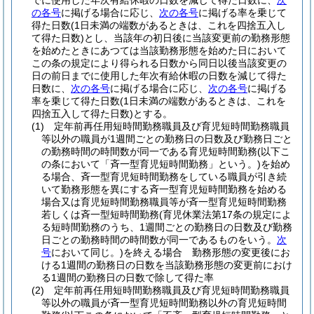
でに使用した年次有給休暇の日数を減じて得た日数に、
次
の各号
に掲げる場合に応じ、
次の各号
に掲げる率を乗じて
得た日数
(1日未満の端数があるときは、これを四捨五入し
て得た日数)
とし、当該年の初日後に当該変更前の勤務形態
を始めたときにあつては当該勤務形態を始めた日において
この条の規定により得られる日数から同日以後当該変更の
日の前日までに使用した年次有給休暇の日数を減じて得た
日数に、
次の各号
に掲げる場合に応じ、
次の各号
に掲げる
率を乗じて得た日数
(1日未満の端数があるときは、これを
四捨五入して得た日数)
とする。
(1)
定年前再任用短時間勤務職員及び育児短時間勤務職員
等以外の職員が1週間ごとの勤務日の日数及び勤務日ごと
の勤務時間の時間数が同一である育児短時間勤務
(以下こ
の条において「斉一型育児短時間勤務」という。)
を始め
る場合、斉一型育児短時間勤務をしている職員が引き続
いて勤務形態を異にする斉一型育児短時間勤務を始める
場合又は育児短時間勤務職員等が斉一型育児短時間勤務
若しくは斉一型短時間勤務
(育児休業法第17条の規定によ
る短時間勤務のうち、1週間ごとの勤務日の日数及び勤務
日ごとの勤務時間の時間数が同一であるものをいう。
次
号
において同じ。)
を終える場合 勤務形態の変更後にお
ける1週間の勤務日の日数を当該勤務形態の変更前におけ
る1週間の勤務日の日数で除して得た率
(2)
定年前再任用短時間勤務職員及び育児短時間勤務職員
等以外の職員が斉一型育児短時間勤務以外の育児短時間