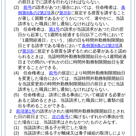
の前日までに請求を行わなければならない。
(2)
前号
の請求があつた場合においては、任命権者は、
条
例第8条の2第2項
及び
第3項
に規定する措置を講ずること
が著しく困難であるかどうかについて、速やかに、当該
請求をした職員に対し通知しなければならない。
(3)
任命権者は、
第1号
の請求が当該請求があつた日の翌
日から起算して1週間を経過する日
(以下この号において
「1週間経過日」という。)
前の日を時間外勤務制限開始
日とする請求である場合において
条例第8条の2第2項
及
び
第3項
に規定する措置を講ずるために必要があると認め
られるときは、当該時間外勤務制限開始日から1週間経過
日までの間のいずれかの日に時間外勤務制限開始日を変
更することができる。
(4)
任命権者は、
前号
の規定により時間外勤務制限開始日
を変更した場合においては、当該時間外勤務制限開始日
を当該変更前の時間外勤務制限開始日の前日までに当該
請求をした職員に対し通知しなければならない。
(5)
任命権者は、請求に係る事由について確認する必要が
あると認めるときは、当該請求した職員に対し書類の提
出を求めることができる。
2
前項第1号
の請求がされた後時間外勤務制限開始日とされ
た日の前日までに、
次の各号
に掲げるいずれかの事由が生
じた場合には、当該請求はされなかつたものとみなす。
(1)
当該請求に係る子が死亡した場合
(2)
当該請求に係る子が離縁又は養子縁組の取消しにより