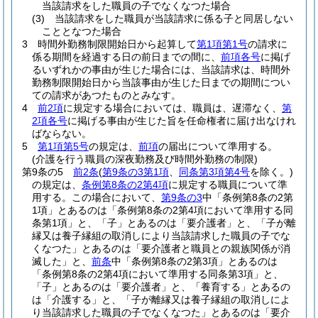
当該請求をした職員の子でなくなつた場合
(3)
当該請求をした職員が当該請求に係る子と同居しない
こととなつた場合
3
時間外勤務制限開始日から起算して
第1項第1号
の請求に
係る期間を経過する日の前日までの間に、
前項各号
に掲げ
るいずれかの事由が生じた場合には、当該請求は、時間外
勤務制限開始日から当該事由が生じた日までの期間につい
ての請求があつたものとみなす。
4
前2項
に規定する場合においては、職員は、遅滞なく、
第
2項各号
に掲げる事由が生じた旨を任命権者に届け出なけれ
ばならない。
5
第1項第5号
の規定は、
前項
の届出について準用する。
(介護を行う職員の深夜勤務及び時間外勤務の制限)
第9条の5
前2条
(
第9条の3第1項
、
同条第3項第4号
を除く。)
の規定は、
条例第8条の2第4項
に規定する職員について準
用する。
この場合において、
第9条の3
中「条例第8条の2第
1項」とあるのは「条例第8条の2第4項において準用する同
条第1項」と、「子」とあるのは「要介護者」と、「子が離
縁又は養子縁組の取消しにより当該請求した職員の子でな
くなつた」とあるのは「要介護者と職員との親族関係が消
滅した」と、
前条
中「条例第8条の2第3項」とあるのは
「条例第8条の2第4項において準用する同条第3項」と、
「子」とあるのは「要介護者」と、「養育する」とあるの
は「介護する」と、「子が離縁又は養子縁組の取消しによ
り当該請求した職員の子でなくなつた」とあるのは「要介