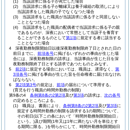
(1)
当該請求に係る子が死亡した場合
(2)
当該請求に係る子が離縁又は養子縁組の取消しにより
当該請求をした職員の子でなくなつた場合
(3)
当該請求をした職員が当該請求に係る子と同居しない
こととなつた場合
(4)
当該請求をした職員の配偶者で当該請求に係る子の親
であるものが、深夜において常態として当該子を養育す
ることができるものとして
第1項
に規定する者に該当する
こととなつた場合
4
深夜勤務制限開始日以後深夜勤務制限終了日とされた日の
前日までに、
前項各号
に掲げるいずれかの事由が生じた場
合には、深夜勤務制限の請求は、当該事由が生じた日を深
夜勤務制限終了日とする請求であつたものとみなす。
5
前2項
に規定する場合においては、職員は、遅滞なく、
第
3項各号
に掲げる事由が生じた旨を任命権者に届け出なけれ
ばならない。
6
第2項第3号
の規定は、
前項
の届出について準用する。
(育児を行う職員の時間外勤務の制限)
第9条の4
条例第8条の2第2項
及び
第3項
の請求は、
次の各号
の定めるところによる。
(1)
職員は、書面により、
条例第8条の2第2項
及び
第3項
に
規定する時間外勤務の制限を請求する1の期間について、
その初日
(以下この条において「時間外勤務制限開始日」
という。)
及び期間
(1年又は1年に満たない月を単位とす
る期間に限る。)
を明らかにして、時間外勤務制限開始日