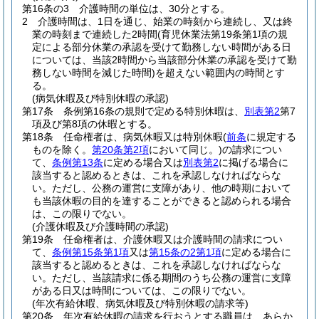
第16条の3
介護時間の単位は、30分とする。
2
介護時間は、1日を通じ、始業の時刻から連続し、又は終
業の時刻まで連続した2時間
(育児休業法第19条第1項の規
定による部分休業の承認を受けて勤務しない時間がある日
については、当該2時間から当該部分休業の承認を受けて勤
務しない時間を減じた時間)
を超えない範囲内の時間とす
る。
(病気休暇及び特別休暇の承認)
第17条
条例第16条の規則で定める特別休暇は、
別表第2
第7
項及び第8項の休暇とする。
第18条
任命権者は、病気休暇又は特別休暇
(
前条
に規定する
ものを除く。
第20条第2項
において同じ。)
の請求につい
て、
条例第13条
に定める場合又は
別表第2
に掲げる場合に
該当すると認めるときは、これを承認しなければならな
い。
ただし、公務の運営に支障があり、他の時期において
も当該休暇の目的を達することができると認められる場合
は、この限りでない。
(介護休暇及び介護時間の承認)
第19条
任命権者は、介護休暇又は介護時間の請求につい
て、
条例第15条第1項
又は
第15条の2第1項
に定める場合に
該当すると認めるときは、これを承認しなければならな
い。
ただし、当該請求に係る期間のうち公務の運営に支障
がある日又は時間については、この限りでない。
(年次有給休暇、病気休暇及び特別休暇の請求等)
第20条
年次有給休暇の請求を行おうとする職員は、あらか