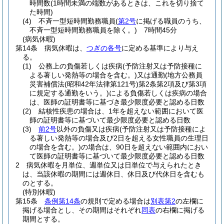
時間数
(1時間未満の端数があるときは、これを切り捨て
た時間)
(4)
不斉一型短時間勤務職員
(
第2号
に掲げる職員のうち、
不斉一型短時間勤務職員を除く。)
7時間45分
(病気休暇)
第14条
病気休暇は、
つぎの各号
に定める基準により与え
る。
(1)
公務上の負傷若しくは疾病
(予防注射又は予防接種に
よる著しい発熱等の場合を含む。)
又は通勤
(地方公務員
災害補償法
(昭和42年法律第121号)
第2条第2項及び第3項
に規定する通勤をいう。)
による負傷若しくは疾病の場合
は、医師の証明書等に基づき最少限度必要と認める日数
(2)
結核性疾患の場合は、1年を超えない範囲において医
師の証明書等に基づいて最少限度必要と認める日数
(3)
前2号
以外の負傷又は疾病
(予防注射又は予防接種によ
る著しい発熱等の場合及び2日を超える女性職員の生理日
の場合を含む。)
の場合は、90日を超えない範囲内におい
て医師の証明書等に基づいて最少限度必要と認める日数
2
病気休暇を月単位、週単位又は日単位で与えられたとき
は、当該休暇の期間には週休日、休日及び代休日を含むも
のとする。
(特別休暇)
第15条
条例第14条
の規則で定める場合は
別表第2
の左欄に
掲げる場合とし、その期間はそれぞれ
同表
の右欄に掲げる
期間とする。