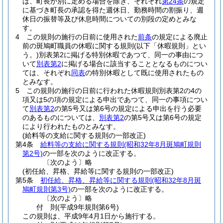
は、町長が別に定める場合を除き、それぞれ
第24条
の規定
に基づき町長の承認を得た週休日、勤務時間の割振り、週
休日の振替等及び休息時間についての別段の定めとみな
す。
4
この規則の施行の日前に使用された
前条
の規定による廃止
前の斑鳩町職員の休暇に関する規則
(以下「休暇規則」とい
う。)
別表第2に掲げる特別休暇であつて、同一の事由につ
いて
別表第2
に掲げる場合に該当することとなるものについ
ては、それぞれ
同表
の特別休暇として既に使用されたもの
とみなす。
5
この規則の施行の日前に行われた休暇規則別表第2の4の
項又は5の項の規定による申出であつて、同一の事項につい
て
別表第2
の第5号又は第6号の規定による申出を行う必要
のあるものについては、
別表第2
の第5号又は第6号の規定
により行われたものとみなす。
(給料等の支給に関する規則の一部改正)
第4条
給料等の支給に関する規則
(昭和32年8月斑鳩町規則
第2号)
の一部を次のように改正する。
〔次のよう〕略
(初任給、昇格、昇給等に関する規則の一部改正)
第5条
初任給、昇格、昇給等に関する規則
(昭和32年8月斑
鳩町規則第3号)
の一部を次のように改正する。
〔次のよう〕略
付
則
(平成9年
規則第6号)
この規則は、平成9年4月1日から施行する。