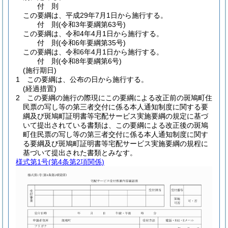
付
則
この要綱は、平成29年7月1日から施行する。
付
則
(令和3年
要綱第63号)
この要綱は、令和4年4月1日から施行する。
付
則
(令和6年
要綱第35号)
この要綱は、令和6年4月1日から施行する。
付
則
(令和8年
要綱第6号)
(施行期日)
1
この要綱は、公布の日から施行する。
(経過措置)
2
この要綱の施行の際現にこの要綱による改正前の斑鳩町住
民票の写し等の第三者交付に係る本人通知制度に関する要
綱及び斑鳩町証明書等宅配サービス実施要綱の規定に基づ
いて提出されている書類は、この要綱による改正後の斑鳩
町住民票の写し等の第三者交付に係る本人通知制度に関す
る要綱及び斑鳩町証明書等宅配サービス実施要綱の規程に
基づいて提出された書類とみなす。
様式第1号
(第4条第2項関係)