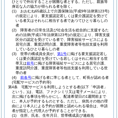
ひとりで外出することが困難な者とする。
ただし、親族等
身近な人の協力が得られる者を除く。
(1)
おおむね65歳以上で介護保険法
(平成9年法律第123号)
の規定により、要支援認定若しくは要介護認定を受けて
いる者又はそれらに相当する者であつてひとり暮らしの
者
(2)
障害者の日常生活及び社会生活を総合的に支援するた
めの法律
(平成17年法律第123号)
の規定により、障害支援
区分の認定を受けている者で、障害福祉サービスによる
居宅介護、重度訪問介護、重度障害者等包括支援を利用
しているひとり暮らしの者
(3)
世帯の構成員全員が、
第1号
に掲げる要支援認定若し
くは要介護認定を受けている若しくはそれに相当する世
帯又は
前号
に掲げる障害福祉サービスによる居宅介護、
重度訪問介護、重度障害者等包括支援を利用している世
帯の者
(4)
前各号
に掲げる者に準じる者として、町長が認める者
(宅配サービスの予約等)
第4条
宅配サービスを利用しようとする者
(以下「申請者」
という。)
は、電話、ファクシミリ又は電子メールにより、
次に掲げる事項を明らかにし、配達希望日の1週間前まで
に、本人が予約するものとする。
ただし、病気その他の理
由により本人による予約が困難と認められる場合は、申請
者が指定した代理人が予約することができる。
(1)
住所、氏名、生年月日、世帯構成及び連絡先