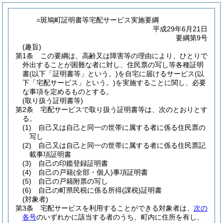
○斑鳩町証明書等宅配サービス実施要綱
平成29年6月21日
要綱第9号
(趣旨)
第1条
この要綱は、高齢又は障害等の理由により、ひとりで
外出することが困難な者に対し、住民票の写し等各種証明
書
(以下「証明書等」という。)
を自宅に届けるサービス
(以
下「宅配サービス」という。)
を実施することに関し、必要
な事項を定めるものとする。
(取り扱う証明書等)
第2条
宅配サービスで取り扱う証明書等は、次のとおりとす
る。
(1)
自己又は自己と同一の世帯に属する者に係る住民票の
写し
(2)
自己又は自己と同一の世帯に属する者に係る住民票記
載事項証明書
(3)
自己の印鑑登録証明書
(4)
自己の戸籍
(全部・個人)
事項証明書
(5)
自己の戸籍附票の写し
(6)
自己の町県民税に係る所得
(課税)
証明書
(対象者)
第3条
宅配サービスを利用することができる対象者は、
次の
各号
のいずれかに該当する者のうち、町内に住所を有し、