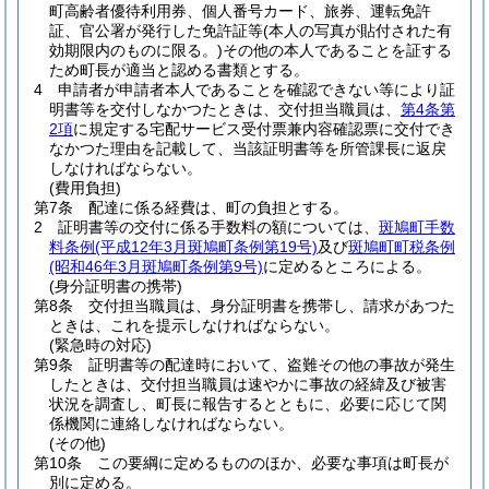
町高齢者優待利用券、個人番号カード、旅券、運転免許
証、官公署が発行した免許証等
(本人の写真が貼付された有
効期限内のものに限る。)
その他の本人であることを証する
ため町長が適当と認める書類とする。
4
申請者が申請者本人であることを確認できない等により証
明書等を交付しなかつたときは、交付担当職員は、
第4条第
2項
に規定する宅配サービス受付票兼内容確認票に交付でき
なかつた理由を記載して、当該証明書等を所管課長に返戻
しなければならない。
(費用負担)
第7条
配達に係る経費は、町の負担とする。
2
証明書等の交付に係る手数料の額については、
斑鳩町手数
料条例
(平成12年3月斑鳩町条例第19号)
及び
斑鳩町町税条例
(昭和46年3月斑鳩町条例第9号)
に定めるところによる。
(身分証明書の携帯)
第8条
交付担当職員は、身分証明書を携帯し、請求があつた
ときは、これを提示しなければならない。
(緊急時の対応)
第9条
証明書等の配達時において、盗難その他の事故が発生
したときは、交付担当職員は速やかに事故の経緯及び被害
状況を調査し、町長に報告するとともに、必要に応じて関
係機関に連絡しなければならない。
(その他)
第10条
この要綱に定めるもののほか、必要な事項は町長が
別に定める。