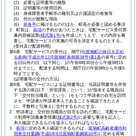
(2)
必要な証明書等の種類
(3)
証明書等の使用目的
(4)
身体障害者手帳等の種別又は介護認定の有無等
(5)
外出が困難な理由
(6)
前各号
に掲げるもののほか、町長が必要と認める事項
2
町長は、
前項
の予約があつたときは、宅配サービス受付票
兼内容確認票
(
様式第1号
)
を作成したうえで、その内容を審
査し、宅配サービスの実施の可否を決定するものとする。
(受付及び配達時間)
第5条
宅配サービスの受付は、開庁日
(
斑鳩町の休日を定め
る条例
(平成元年12月斑鳩町条例第38号)
第1条
の各号に定め
る日以外の日。以下同じ。)
の午前8時30分から午後5時15
分までとし、配達する時間は、開庁日の午前9時から午後5
時までとする。
(証明書等の交付の方法)
第6条
宅配サービスによる証明書等は、当該証明書等を所管
する課の長
(以下「所管課長」という。)
が指名する職員
(以
下「交付担当職員」という。)
をもつて申請者の自宅を訪問
させ、申請者が申請者本人であることを確認できたとき
に、手数料と引換えに交付するものとする。
2
申請者は、交付担当職員が自宅を訪れた際に、宅配サービ
ス利用申請書兼受領書
(
様式第2号
)
に必要な事項を記入し、
本人確認できるものを提示しなければならない。
3
前項
に定める本人確認できるものは、
斑鳩町高齢者優待利
用券交付要綱
(平成6年8月斑鳩町要綱第10号)
に定める斑鳩