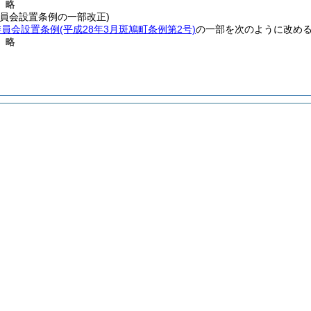
〕略
委員会設置条例の一部改正)
委員会設置条例
(平成28年3月斑鳩町条例第2号)
の一部を次のように改め
〕略