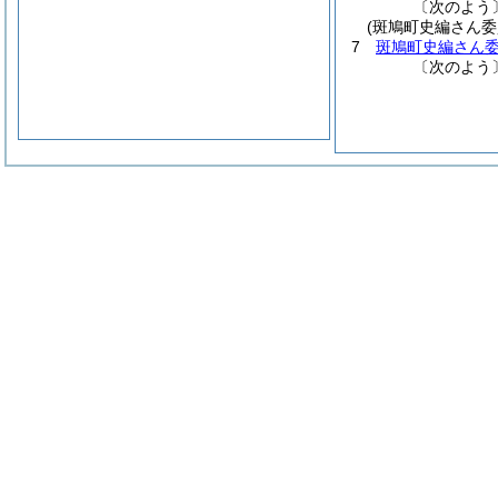
〔次のよう
(斑鳩町史編さん
7
斑鳩町史編さん
〔次のよう