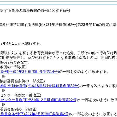
に関する事務の職務権限の特例に関する条例
織及び運営に関する法律
(昭和31年法律第162号)
第23条第1項の規定に
7年4月1日から施行する。
の際現に効力を有する教育委員会が行った処分、手続その他の行為又は
て町長が管理し、及び執行することとなる事務に係るものは、同日以後
他の行為とみなす。
条例の一部改正)
護条例
(平成4年3月斑鳩町条例第14号)
の一部を次のように改正する。
〕略
備検討委員会条例の一部改正)
備検討委員会条例
(平成18年6月斑鳩町条例第24号)
の一部を次のように改
〕略
用センター条例の一部改正)
用センター条例
(平成21年12月斑鳩町条例第22号)
の一部を次のように改
〕略
委員会条例の一部改正)
討委員会条例
(平成27年3月斑鳩町条例第2号)
の一部を次のように改正す