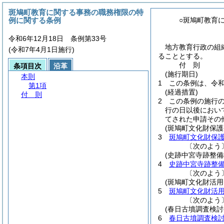
斑鳩町教育に関する事務の職務権限の特
例に関する条例
○斑鳩町教育
令和6年12月18日 条例第33号
地方教育行政の組
(令和7年4月1日施行)
ることとする。
付
則
条項目次
沿革
(施行期日)
本則
1
この条例は、令和
第1項
(経過措置)
付 則
2
この条例の施行
行の日以後におい
てされた申請その
(斑鳩町文化財保護
3
斑鳩町文化財保
〔次のよう
(史跡中宮寺跡整
4
史跡中宮寺跡整
〔次のよう
(斑鳩町文化財活
5
斑鳩町文化財活
〔次のよう
(春日古墳調査検討
6
春日古墳調査検