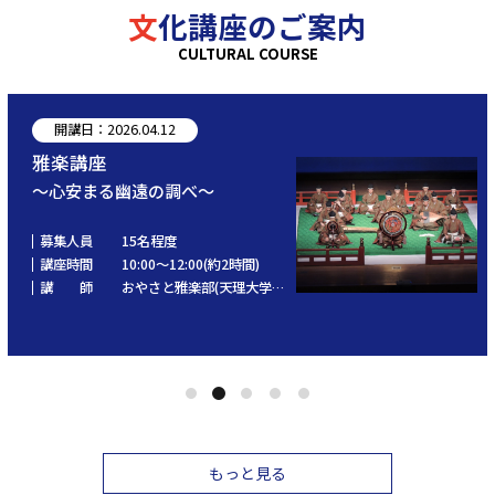
文化講座のご案内
CULTURAL COURSE
開講日：2026.04.12
雅楽講座
～心安まる幽遠の調べ～
募集人員
15名程度
講座時間
10:00～12:00(約2時間)
講 師
おやさと雅楽部(天理大学雅楽部ＯＢ会)
もっと見る