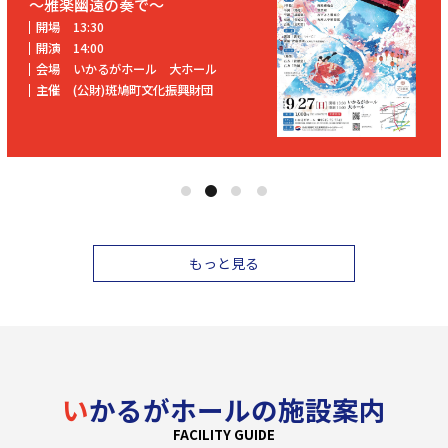
～雅楽幽遠の奏で～
開場
13:30
開演
14:00
会場
いかるがホール 大ホール
主催
(公財)斑鳩町文化振興財団
もっと見る
いかるがホールの施設案内
FACILITY GUIDE