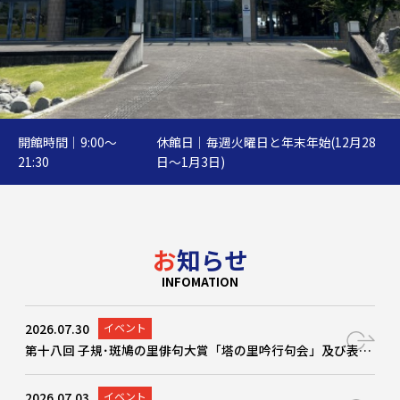
開館時間｜9:00～
休館日｜毎週火曜日と年末年始(12月28
開館時間｜9:00～
休館日｜毎週火曜日と年末年始(12月28
21:30
日～1月3日)
21:30
日～1月3日)
お知らせ
INFOMATION
2026.07.30
イベント
第十八回 子規･斑鳩の里俳句大賞「塔の里吟行句会」及び表彰式
2026.07.03
イベント