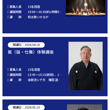
募集人員
15名程度
講座時間
19:00～20:30(約1時間30分)
講 師
和太鼓いかるが
開講日：2026.04.18
能（謡・仕舞）体験講座
募集人員
15名程度
講座時間
13:45～15:15(新規) 、15:30～17:00(継続)
講 師
金剛流シテ方 種田 道一（重要無形文化財保持者）
開講日：2026.05.10