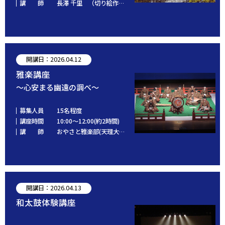
講 師
長澤 千里 （切り絵作家）
開講日：2026.04.12
雅楽講座
～心安まる幽遠の調べ～
募集人員
15名程度
講座時間
10:00～12:00(約2時間)
講 師
おやさと雅楽部(天理大学雅楽部ＯＢ会)
開講日：2026.04.13
和太鼓体験講座