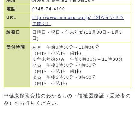
場所
斑鳩町稲葉車瀬2丁目5番18号
電話
0745-74-4100
URL
http://www.mimuro-oq.jp/
（別ウインドウ
で開く）
診察日
日曜日・祝日・年末年始(12月30日～1月3
日)
受付時間
あさ 午前9時30分～11時30分
（内科・小児科・歯科）
※年末年始のみ 午前8時30分～11時30分
ひる 午後0時30分～4時30分
（内科・小児科・歯科）
よる 午後5時30分～8時30分
（内科・小児科）
※健康保険資格のわかるもの・福祉医療証（受給者の
み）をお持ちください。