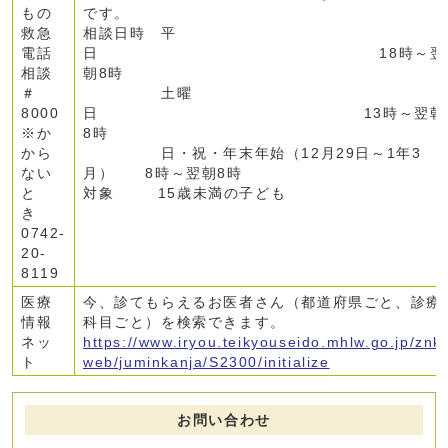
もの
です。
救急
相談日時 平
電話
日 18時～翌
相談
朝8時
＃
土曜
8000
日 13時～翌朝
※か
8時
から
日・祝・年末年始（12月29日～1年3
ない
月） 8時～翌朝8時
と
対象 15歳未満の子ども
き
0742-
20-
8119
医療
今、診てもらえるお医者さん（都道府県ごと、診療
情報
科目ごと）を検索できます。
ネッ
https://www.iryou.teikyouseido.mhlw.go.jp/znk
ト
web/juminkanja/S2300/initialize
お問い合わせ