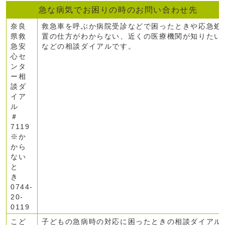
急な病気でお困りの時のお問い合わせ先
奈良
救急車を呼ぶか病院受診などで困ったときや応急処
県救
置の仕方がわからない、近くの医療機関が知りたい
急安
などの相談ダイアルです。
心セ
ンタ
ー相
談ダ
イア
ル
＃
7119
※か
から
ない
と
き
0744-
20-
0119
こど
子どもの急病時の対応に困ったときの相談ダイアル