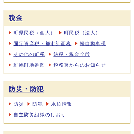
税金
町県民税（個人）
町民税（法人）
固定資産税・都市計画税
軽自動車税
その他の町税
納税・税金全般
斑鳩町地番図
税務署からのお知らせ
防災・防犯
防災
防犯
水位情報
自主防災組織のしおり