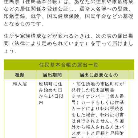
住民票（住民基本台帳）は、あなたの住所や家族構成
などの居住関係を登録公証し、選挙人名簿への登録、
印鑑登録、就学、国民健康保険、国民年金などの基礎
となるものです。
住所や家族構成などが変わるときは、次の表の届出期
間（法律により定められています）を守って届けまし
ょう。
住民基本台帳の届出一覧
種類
届出期間
届出に必要なもの
転入届
斑鳩町に住
・前住所地の市区町村が
み始めた日
発行した転出証明書
から14日以
※マイナンバー（個人番
内
号）カードもしくは住基
カードにより転出手続き
をした場合、転出証明書
は発行されません。※国
外から転入される方はパ
スポートと戸籍と戸籍附