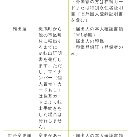
・外国籍の方は在留カー
ドまたは特別永住者証明
書（旧外国人登録証明書
を含む）
転出届
斑鳩町から
・届出人の本人確認書類
他の市区町
（※1参照）
村に転出す
・届出人の印鑑
るまでに
・印鑑登録証（登録者の
※転出証明
み）
書を発行し
ます。ただ
し、マイナ
ンバー（個
人番号）カ
ードもしく
は住基カー
ドにより転
出手続きを
した場合は
発行しませ
ん。
世帯変更届
変更があっ
・届出人の本人確認書類