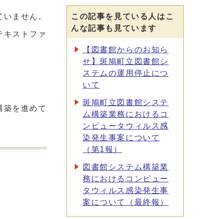
ていません。
この記事を見ている人はこ
んな記事も見ています
テキストファ
【図書館からのお知ら
せ】斑鳩町立図書館シ
ステムの運用停止につ
いて
斑鳩町立図書館システ
構築を進めて
ム構築業務におけるコ
ンピュータウィルス感
染発生事案について
（第1報）
図書館システム構築業
務におけるコンピュー
タウィルス感染発生事
案について（最終報）