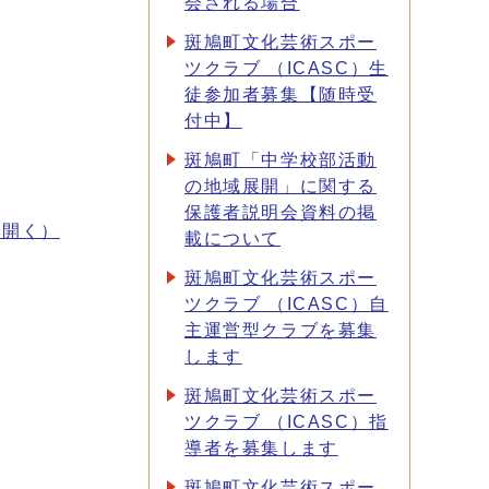
会される場合
斑鳩町文化芸術スポー
ツクラブ （ICASC）生
徒参加者募集【随時受
付中】
斑鳩町「中学校部活動
の地域展開」に関する
保護者説明会資料の掲
で開く）
載について
斑鳩町文化芸術スポー
ツクラブ （ICASC）自
主運営型クラブを募集
します
斑鳩町文化芸術スポー
ツクラブ （ICASC）指
導者を募集します
斑鳩町文化芸術スポー