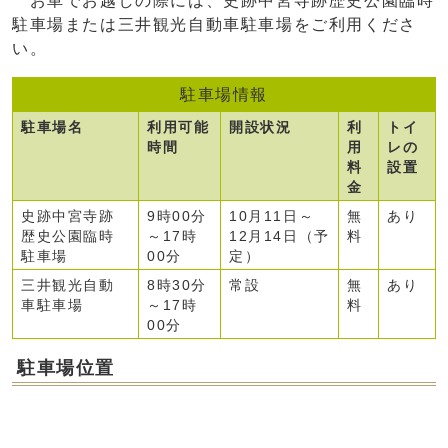
お車でお越しの際には、史跡中宮寺跡歴史公園臨時
駐車場または三井観光自動車駐車場をご利用くださ
い。
駐車場情報
駐車場名
利用可能
開設状況
利
トイ
時間
用
レの
料
設置
金
史跡中宮寺跡
9時00分
10月11日～
無
あり
歴史公園臨時
～17時
12月14日（予
料
駐車場
00分
定）
三井観光自動
8時30分
常設
無
あり
車駐車場
～17時
料
00分
駐車場位置