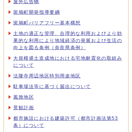
屋外広告物
斑鳩町開発指導要綱
斑鳩町バリアフリー基本構想
土地の適正な管理、合理的な利用およびより効
果的な利用により地域経済の発展および生活の
向上を図る条例（奈良県条例）
大規模盛土造成地における宅地耐震化の取組み
について
法隆寺周辺地区特別用途地区
駐車場法等に基づく届出について
風致地区
景観計画
都市施設における建築許可（都市計画法第53
条）について