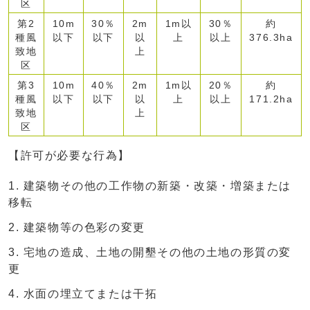
区
第2
10m
30％
2m
1m以
30％
約
種風
以下
以下
以
上
以上
376.3ha
致地
上
区
第3
10m
40％
2m
1m以
20％
約
種風
以下
以下
以
上
以上
171.2ha
致地
上
区
【許可が必要な行為】
建築物その他の工作物の新築・改築・増築または
移転
建築物等の色彩の変更
宅地の造成、土地の開墾その他の土地の形質の変
更
水面の埋立てまたは干拓