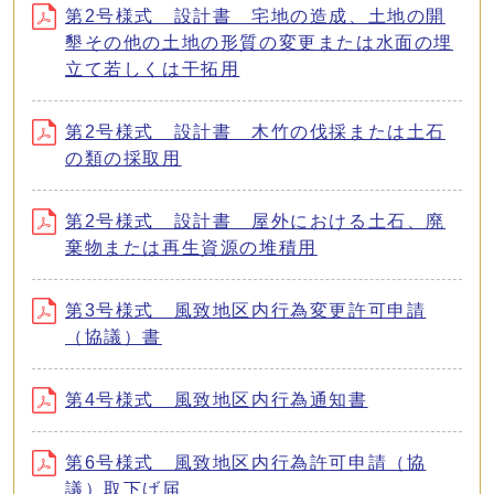
第2号様式 設計書 宅地の造成、土地の開
墾その他の土地の形質の変更または水面の埋
立て若しくは干拓用
第2号様式 設計書 木竹の伐採または土石
の類の採取用
第2号様式 設計書 屋外における土石、廃
棄物または再生資源の堆積用
第3号様式 風致地区内行為変更許可申請
（協議）書
第4号様式 風致地区内行為通知書
第6号様式 風致地区内行為許可申請（協
議）取下げ届