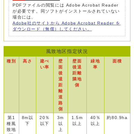
PDFファイルの閲覧には Adobe Acrobat Reader
が必要です。同ソフトがインストールされていない
場合には、
Adobe社のサイトから Adobe Acrobat Reader を
ダウンロード（無償）してください。
風致地区指定状況
種別
高さ
建ぺ
壁
壁面
緑地
面積
い率
面
後退
率
後
距離
退
隣地
距
側
離
道
路
側
第1
8m以
20％
3m
1.5m
40％
約80.9ha
種風
下
以下
以
以上
以上
致地
上