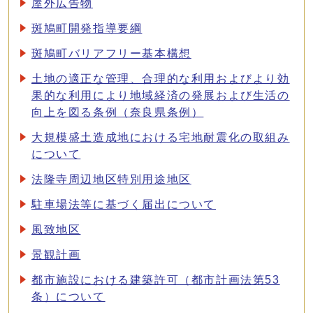
屋外広告物
斑鳩町開発指導要綱
斑鳩町バリアフリー基本構想
土地の適正な管理、合理的な利用およびより効
果的な利用により地域経済の発展および生活の
向上を図る条例（奈良県条例）
大規模盛土造成地における宅地耐震化の取組み
について
法隆寺周辺地区特別用途地区
駐車場法等に基づく届出について
風致地区
景観計画
都市施設における建築許可（都市計画法第53
条）について