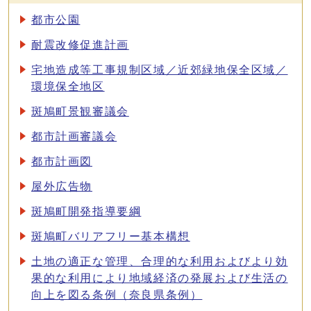
都市公園
耐震改修促進計画
宅地造成等工事規制区域／近郊緑地保全区域／
環境保全地区
斑鳩町景観審議会
都市計画審議会
都市計画図
屋外広告物
斑鳩町開発指導要綱
斑鳩町バリアフリー基本構想
土地の適正な管理、合理的な利用およびより効
果的な利用により地域経済の発展および生活の
向上を図る条例（奈良県条例）