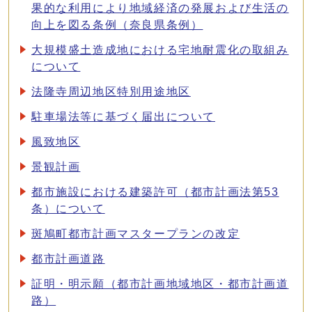
果的な利用により地域経済の発展および生活の
向上を図る条例（奈良県条例）
大規模盛土造成地における宅地耐震化の取組み
について
法隆寺周辺地区特別用途地区
駐車場法等に基づく届出について
風致地区
景観計画
都市施設における建築許可（都市計画法第53
条）について
斑鳩町都市計画マスタープランの改定
都市計画道路
証明・明示願（都市計画地域地区・都市計画道
路）