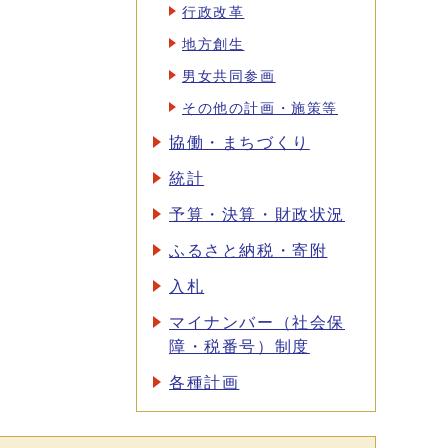
行政改革
地方創生
男女共同参画
その他の計画・施策等
協働・まちづくり
統計
予算・決算・財政状況
ふるさと納税・寄附
入札
マイナンバー（社会保
障・税番号）制度
各種計画