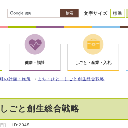
検索
文字サイズ
標準
健康・福祉
しごと・産業・入札
町の計画・施策
まち・ひと・しごと創生総合戦略
・しごと創生総合戦略
日]
ID:2045