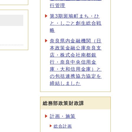
行管理
第3期斑鳩町まち・ひ
と・しごと創生総合戦
略
奈良県内金融機関（日
本政策金融公庫奈良支
店・株式会社南都銀
行・奈良中央信用金
庫・大和信用金庫）と
の包括連携協力協定を
締結しました
総務部政策財政課
計画・施策
総合計画