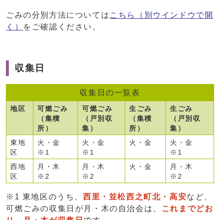
ごみの分別方法については
こちら
（別ウインドウで開
く）
をご確認ください。
収集日
収集日の一覧表
地区
可燃ごみ
可燃ごみ
生ごみ
生ごみ
（集積
（戸別収
（集積
（戸別収
所）
集）
所）
集）
東地
火・金
火・金
火・金
火・金
区
※1
※1
※1
西地
月・木
月・木
火・金
月・木
区
※2
※2
※2
※1 東地区のうち、
西里・並松西之町北・高安
など、
可燃ごみの収集日が月・木の自治会は、
これまでどお