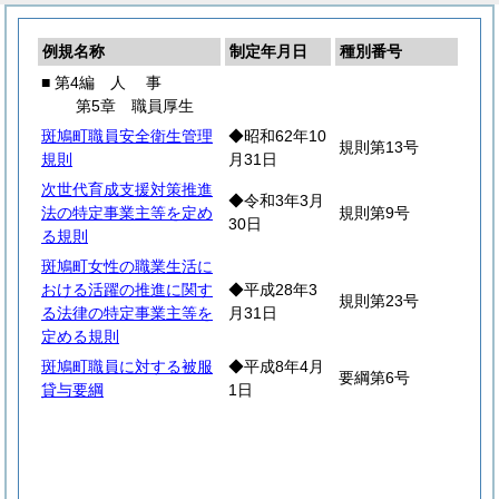
例規名称
制定年月日
種別番号
■ 第4編
人
事
第5章 職員厚生
斑鳩町職員安全衛生管理
◆昭和62年10
規則第13号
規則
月31日
次世代育成支援対策推進
◆令和3年3月
法の特定事業主等を定め
規則第9号
30日
る規則
斑鳩町女性の職業生活に
おける活躍の推進に関す
◆平成28年3
規則第23号
る法律の特定事業主等を
月31日
定める規則
斑鳩町職員に対する被服
◆平成8年4月
要綱第6号
貸与要綱
1日