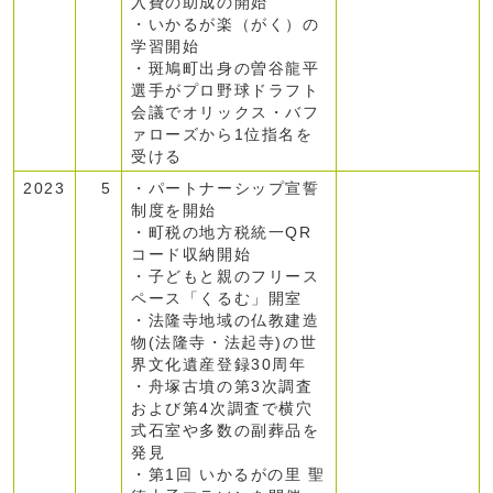
入費の助成の開始
・いかるが楽（がく）の
学習開始
・斑鳩町出身の曽谷龍平
選手がプロ野球ドラフト
会議でオリックス・バフ
ァローズから1位指名を
受ける
2023
5
・パートナーシップ宣誓
制度を開始
・町税の地方税統一QR
コード収納開始
・子どもと親のフリース
ペース「くるむ」開室
・法隆寺地域の仏教建造
物(法隆寺・法起寺)の世
界文化遺産登録30周年
・舟塚古墳の第3次調査
および第4次調査で横穴
式石室や多数の副葬品を
発見
・第1回 いかるがの里 聖