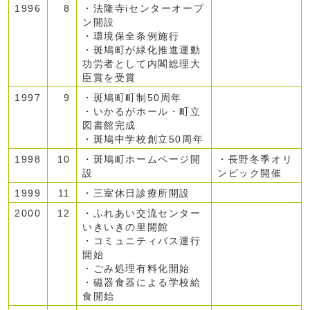
1996
8
・法隆寺iセンターオープ
ン開設
・環境保全条例施行
・斑鳩町が緑化推進運動
功労者として内閣総理大
臣賞を受賞
1997
9
・斑鳩町町制50周年
・いかるがホール・町立
図書館完成
・斑鳩中学校創立50周年
1998
10
・斑鳩町ホームページ開
・長野冬季オリ
設
ンピック開催
1999
11
・三室休日診療所開設
2000
12
・ふれあい交流センター
いきいきの里開館
・コミュニティバス運行
開始
・ごみ処理有料化開始
・磁器食器による学校給
食開始