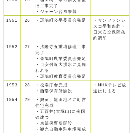
旧工事完了
・ジェーン台風来襲
1951
26
・斑鳩町公平委員会発足
・サンフランシ
スコ平和条約・
日米安全保障条
約調印
1952
27
・法隆寺五重塔修理工事
完了
・斑鳩町農業委員会発足
・目安付近大洪水に見舞
われる
・斑鳩町教育委員会発足
1953
28
・役場庁舎完成
・NHKテレビ放
・西部保育所開設
送はじまる
1954
29
・興留、龍田地区に町営
住宅完成
・五百井(大塚山)に殉国
碑建つ
・東部保育所開設
・観光自動車駐車場完成