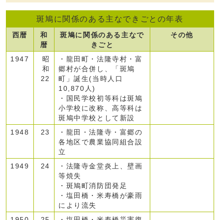
斑鳩に関係のある主なできごとの年表
西暦
和
斑鳩に関係のある主なで
その他
暦
きごと
1947
昭
・龍田町・法隆寺村・富
和
郷村が合併し、「斑鳩
22
町」誕生(当時人口
10,870人)
・国民学校初等科は斑鳩
小学校に改称、高等科は
斑鳩中学校として新設
1948
23
・龍田・法隆寺・富郷の
各地区で農業協同組合設
立
1949
24
・法隆寺金堂炎上、壁画
等焼失
・斑鳩町消防団発足
・塩田橋・米寿橋が豪雨
により流失
1950
25
・塩田橋・米寿橋災害復