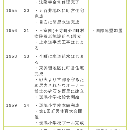
・法隆寺金堂修理完了
1955
30
・五百井地区に町営住宅
完成
・目安に簡易水道完成
1956
31
・三室園(王寺町外2町村
・国際連盟加盟
病院養老施設組合)設立
・上水道事業工事はじま
る
1958
33
・全町に水道給水はじま
る
・東興留地区に町営住宅
完成
・戦火より古都を守るた
め尽力されたウオーナー
博士の碑石を西里に建立
・斑鳩小学校給食開始
1959
34
・斑鳩小学校本館完成
・第1回町民体育大会開
催
・斑鳩小学校プール完成