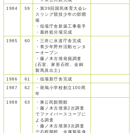
1984
59
・第39回国民体育大会レ
スリング競技少年の部開
催
・役場庁舎新築工事着手
・最終処分場完成
1985
60
・三井に水道庁舎完成
・青少年野外活動センタ
ーオープン
・藤ノ木古墳発掘調査
(石室、家形石棺、金銅
製馬具出土)
1986
61
・役場新庁舎完成
1987
62
・斑鳩小学校創立100周
年
1988
63
・東公民館開館
・藤ノ木古墳第2次調査
でファイバースコープに
よる調査
・藤ノ木古墳第3次調査
で石棺開棺、金属製装身