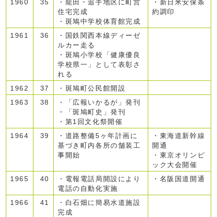
1960
35
・龍田・追手地区に町営
・新日米安保条
住宅完成
約調印
・斑鳩中学校体育館完成
1961
36
・国鉄関西本線ディーゼ
ルカー走る
・斑鳩小学校「健康優良
学校県一」として表彰さ
れる
1962
37
・斑鳩町公民館開設
1963
38
・「広報いかるが」発刊
・「斑鳩町史」発刊
・第1回文化祭開催
1964
39
・道路整備5ヶ年計画に
・東海道新幹線
基づき町内各所の舗装工
開通
事開始
・東京オリンピ
ック大会開催
1965
40
・電報電話局開設により
・名阪国道開通
電話の自動化実施
1966
41
・白石畑に簡易水道施設
完成