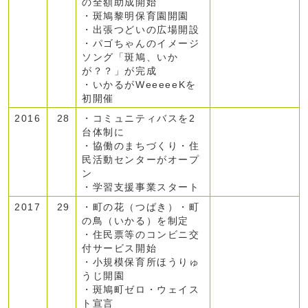
の全額助成開始
・斑鳩黎明保育園開園
・出張つどいの広場開設
・パゴちゃんのイメージ
ソング「斑鳩、いか
が？？」が完成
・いかるがWeeeeeKを
初開催
2016
28
・コミュニティバスを2
台体制に
・協働のまちづくり・住
民活動センターがオープ
ン
・学習支援事業スタート
2017
29
・町の花（つばき）・町
の鳥（いかる）を制定
・住民票等のコンビニ交
付サービス開始
・小規模保育所ほうりゅ
うじ開園
・斑鳩町ゼロ・ウェイス
ト宣言