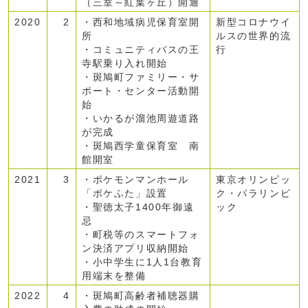
（三室～紅葉ヶ丘）開通
2020
2
・西和地域病児保育室開
新型コロナウイ
所
ルスの世界的流
・コミュニティバスの王
行
寺駅乗り入れ開始
・斑鳩町ファミリー・サ
ポート・センター活動開
始
・いかるが溜池周遊道路
が完成
・斑鳩西学童保育室 南
館開室
2021
3
・ポケモンマンホール
東京オリンピッ
「ポケふた」設置
ク・パラリンピ
・聖徳太子1400年御遠
ック
忌
・町税等のスマートフォ
ン決済アプリ収納開始
・小中学生に1人1台教育
用端末を整備
2022
4
・斑鳩町高齢者補聴器購