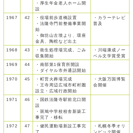
・厚生年金老人ホーム開
設
1967
42
・役場前歩道橋設置
・カラーテレビ
・法隆寺門前整備事業開
普及
始
・御坊山古墳より、環座
金具、陶棺など出土
1968
43
・衛生処理場完成。ごみ
・川端康成ノー
収集開始
ベル文学賞受賞
1969
44
・南部第1保育所開設
・ダイヤル市外通話開始
1970
45
・町営火葬場完成
・大阪万国博覧
・王寺周辺広域市町村圏
会開催
設立・広域行政開始
1971
46
・国鉄法隆寺駅前北口開
設
・斑鳩中学校校舎新築工
事完了・移転
1972
47
・健民運動場新設工事完
・札幌冬季オリ
了
ンピック開催