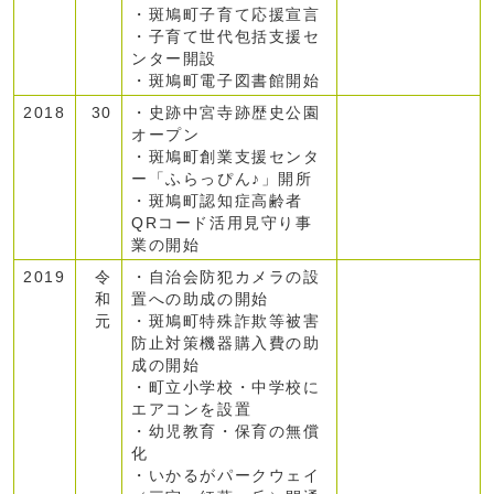
・斑鳩町子育て応援宣言
・子育て世代包括支援セ
ンター開設
・斑鳩町電子図書館開始
2018
30
・史跡中宮寺跡歴史公園
オープン
・斑鳩町創業支援センタ
ー「ふらっぴん♪」開所
・斑鳩町認知症高齢者
QRコード活用見守り事
業の開始
2019
令
・自治会防犯カメラの設
和
置への助成の開始
元
・斑鳩町特殊詐欺等被害
防止対策機器購入費の助
成の開始
・町立小学校・中学校に
エアコンを設置
・幼児教育・保育の無償
化
・いかるがパークウェイ