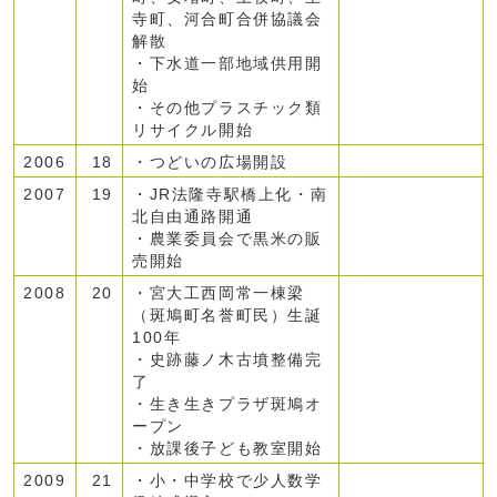
寺町、河合町合併協議会
解散
・下水道一部地域供用開
始
・その他プラスチック類
リサイクル開始
2006
18
・つどいの広場開設
2007
19
・JR法隆寺駅橋上化・南
北自由通路開通
・農業委員会で黒米の販
売開始
2008
20
・宮大工西岡常一棟梁
（斑鳩町名誉町民）生誕
100年
・史跡藤ノ木古墳整備完
了
・生き生きプラザ斑鳩オ
ープン
・放課後子ども教室開始
2009
21
・小・中学校で少人数学