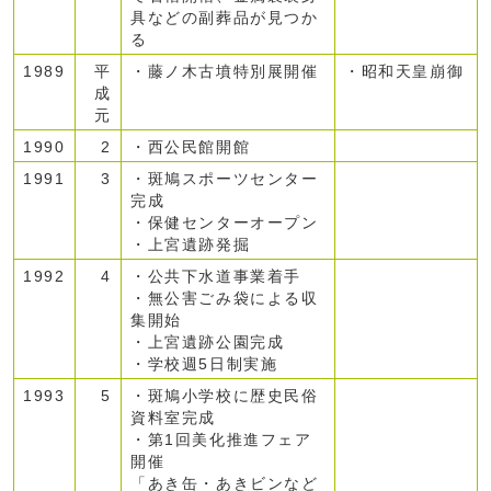
具などの副葬品が見つか
る
1989
平
・藤ノ木古墳特別展開催
・昭和天皇崩御
成
元
1990
2
・西公民館開館
1991
3
・斑鳩スポーツセンター
完成
・保健センターオープン
・上宮遺跡発掘
1992
4
・公共下水道事業着手
・無公害ごみ袋による収
集開始
・上宮遺跡公園完成
・学校週5日制実施
1993
5
・斑鳩小学校に歴史民俗
資料室完成
・第1回美化推進フェア
開催
「あき缶・あきビンなど