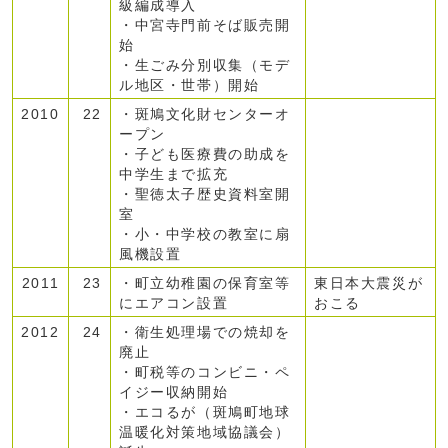
級編成導入
・中宮寺門前そば販売開
始
・生ごみ分別収集（モデ
ル地区・世帯）開始
2010
22
・斑鳩文化財センターオ
ープン
・子ども医療費の助成を
中学生まで拡充
・聖徳太子歴史資料室開
室
・小・中学校の教室に扇
風機設置
2011
23
・町立幼稚園の保育室等
東日本大震災が
にエアコン設置
おこる
2012
24
・衛生処理場での焼却を
廃止
・町税等のコンビニ・ペ
イジー収納開始
・エコるが（斑鳩町地球
温暖化対策地域協議会）