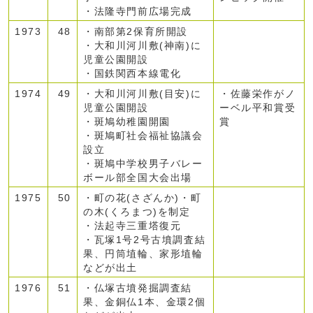
・法隆寺門前広場完成
1973
48
・南部第2保育所開設
・大和川河川敷(神南)に
児童公園開設
・国鉄関西本線電化
1974
49
・大和川河川敷(目安)に
・佐藤栄作がノ
児童公園開設
ーベル平和賞受
・斑鳩幼稚園開園
賞
・斑鳩町社会福祉協議会
設立
・斑鳩中学校男子バレー
ボール部全国大会出場
1975
50
・町の花(さざんか)・町
の木(くろまつ)を制定
・法起寺三重塔復元
・瓦塚1号2号古墳調査結
果、円筒埴輪、家形埴輪
などが出土
1976
51
・仏塚古墳発掘調査結
果、金銅仏1本、金環2個