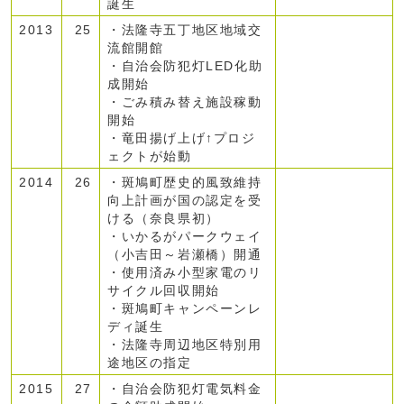
誕生
2013
25
・法隆寺五丁地区地域交
流館開館
・自治会防犯灯LED化助
成開始
・ごみ積み替え施設稼動
開始
・竜田揚げ上げ↑プロジ
ェクトが始動
2014
26
・斑鳩町歴史的風致維持
向上計画が国の認定を受
ける（奈良県初）
・いかるがパークウェイ
（小吉田～岩瀬橋）開通
・使用済み小型家電のリ
サイクル回収開始
・斑鳩町キャンペーンレ
ディ誕生
・法隆寺周辺地区特別用
途地区の指定
2015
27
・自治会防犯灯電気料金