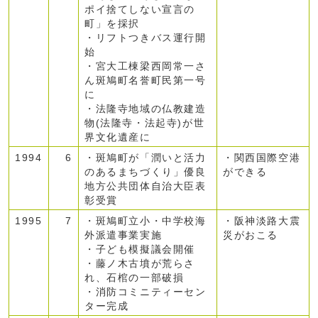
ポイ捨てしない宣言の
町」を採択
・リフトつきバス運行開
始
・宮大工棟梁西岡常一さ
ん斑鳩町名誉町民第一号
に
・法隆寺地域の仏教建造
物(法隆寺・法起寺)が世
界文化遺産に
1994
6
・斑鳩町が「潤いと活力
・関西国際空港
のあるまちづくり」優良
ができる
地方公共団体自治大臣表
彰受賞
1995
7
・斑鳩町立小・中学校海
・阪神淡路大震
外派遣事業実施
災がおこる
・子ども模擬議会開催
・藤ノ木古墳が荒らさ
れ、石棺の一部破損
・消防コミニティーセン
ター完成