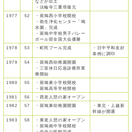
などが出土
・法輪寺三重塔復元
1977
52
・斑鳩西小学校開校
・衛生浄化センター「鳩
水園」完成
・斑鳩中学校男子バレー
ボール部全国大会優勝
1978
53
・町民プール完成
・日中平和友好
条例に調印
1979
54
・斑鳩西幼稚園開園
・三室休日応急診療所業
務開始
1980
55
・斑鳩東小学校開校
・斑鳩高等学校開校
1981
56
・西老人憩の家オープン
1982
57
・斑鳩東幼稚園開園
・東北・上越新
幹線が開通
1983
58
・東老人憩の家オープン
・斑鳩南中学校開校
・中央公民館完成