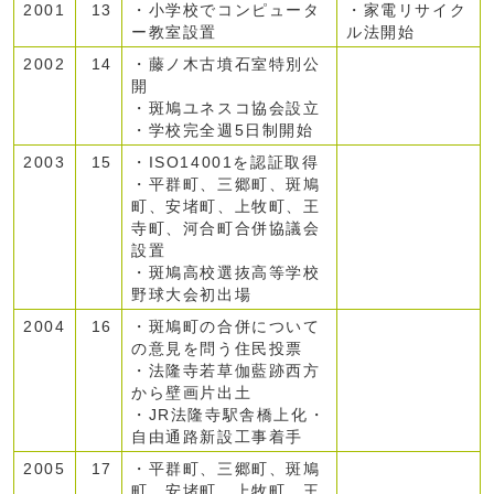
2001
13
・小学校でコンピュータ
・家電リサイク
ー教室設置
ル法開始
2002
14
・藤ノ木古墳石室特別公
開
・斑鳩ユネスコ協会設立
・学校完全週5日制開始
2003
15
・ISO14001を認証取得
・平群町、三郷町、斑鳩
町、安堵町、上牧町、王
寺町、河合町合併協議会
設置
・斑鳩高校選抜高等学校
野球大会初出場
2004
16
・斑鳩町の合併について
の意見を問う住民投票
・法隆寺若草伽藍跡西方
から壁画片出土
・JR法隆寺駅舎橋上化・
自由通路新設工事着手
2005
17
・平群町、三郷町、斑鳩
町、安堵町、上牧町、王