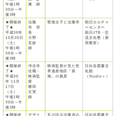
午後1時
康 師
30分～午
後3時
★開催終
法隆
聖徳太子と法隆寺
朝日カルチャ
了★
寺 管
ーセンター
平成30年
長
朝日JTB・交
10月20日
大野
流文化塾（新
（土）
玄妙
宿教室）
午後1時
師
30分～午
後3時
★開催終
浄念寺
映画監督が見た世
日比谷図書文
了★
住職・
界遺産地区「斑
化館
平成30
映画監
鳩」の風景
（Studio＋）
年 11月
督
17日
横田
（土）
丈実
午後1時
師
30分～午
後3時
★開催終
デザイ
瓦が語る法隆寺の
日比谷図書文