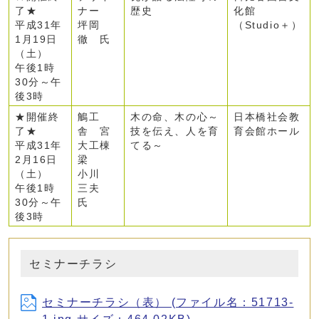
了★
ナー
歴史
化館
平成31年
坪岡
（Studio＋）
1月19日
徹 氏
（土）
午後1時
30分～午
後3時
★開催終
鵤工
木の命、木の心～
日本橋社会教
了★
舎 宮
技を伝え、人を育
育会館ホール
平成31年
大工棟
てる～
2月16日
梁
（土）
小川
午後1時
三夫
30分～午
氏
後3時
セミナーチラシ
セミナーチラシ（表） (ファイル名：51713-