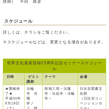
技師） 平田 政彦
スケジュール
詳しくは、チラシをご覧ください。
※スケジュールなどは、変更となる場合があります。
世界文化遺産登録25周年記念セミナースケジュー
ル
日時
ゲスト
テーマ
会場
講師
★開催終
法輪
斑鳩三塔～法隆
日比谷図書文
了★
寺 住
寺・法起寺・法輪
化館
平成30年
職
寺～
（日比谷コン
8月18日
井ノ
ベンションホ
（土）
上 妙
ール）