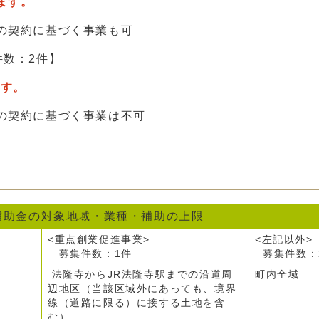
ます。
契約に基づく事業も可
件数：2件】
ます。
契約に基づく事業は不可
補助金の対象地域・業種・補助の上限
<重点創業促進事業>
<左記以外>
募集件数：1件
募集件数：
法隆寺からJR法隆寺駅までの沿道周
町内全域
辺地区（当該区域外にあっても、境界
線（道路に限る）に接する土地を含
む）