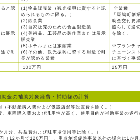
すると認
(1)物品販売業（観光振興に資すると認
全業種
められるものに限る。）
「斑鳩町創
(2)飲食業
助金交付要
業
(3)自家販売のための食品製造業
照らして適
たは展示
(4)美術品、工芸品の製作業または展示
を除く。
販売業
(5)ホテルまたは旅館業
※フランチ
用途で町
(6)その他、観光振興に資する用途で町
チェーンス
長が認める業種
に基づく事
100万円
25万円
補助金の補助対象経費・補助額の計算
費用（不動産購入費および仮設店舗等設置費を除く。）
入費、車両購入費および汎用性が高く、使用目的が補助事業の遂行
2か月分。共益費および駐車場使用等は除く。）
円（12か月で120万円）、重点創業促進事業以外の場合は1か月