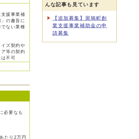
んな記事も見ています
業支援事業補
【追加募集】斑鳩町創
綱」の趣旨に
業支援事業補助金の申
切でない業種
請募集
ャイズ契約や
トア等の契約
業は不可
に必要なも
あたり2万円