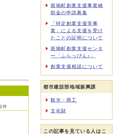
斑鳩町創業支援事業補
助金の申請募集
「特定創業支援等事
業」による支援を受け
たことの証明について
斑鳩町創業支援センタ
ー「ふらっぴん♪」
創業支援相談について
都市建設部地域振興課
観光・商工
2件
文化財
この記事を見ている人はこ