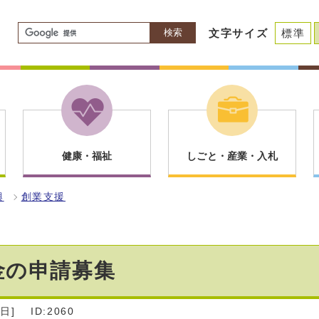
検索
文字サイズ
標準
健康・福祉
しごと・産業・入札
興
創業支援
金の申請募集
日]
ID:2060