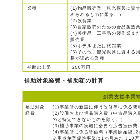
業種
(1)物品販売業（観光振興に資
められるものに限る。）
(2)飲食業
(3)自家販売のための食品製造
(4)美術品、工芸品の製作業ま
販売業
(5)ホテルまたは旅館業
(6)その他、観光振興に資する
長が認める業種
補助の上限
250万円
補助対象経費・補助額の計算
創業支援事業
補助対象
(1)事業所の新設に伴う改修等に係る
経費
(2)設備および備品購入費（中古品購
のと特定できないものを除く。）
(3)補助事業の実施に必要な広告宣伝費
(4)事業所に係る賃借料（事業開始後1
※重点創業促進事業は1か月あたり10万