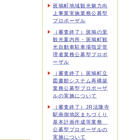
斑鳩町地域観光魅力向
上事業実施業務公募型
プロポーザル
（審査終了）斑鳩の里
観光案内所・斑鳩町観
光自動車駐車場指定管
理者業務公募型プロポ
ーザル
（審査終了）斑鳩町立
図書館システム再構築
業務公募型プロポーザ
ルの実施について
（審査終了）JR法隆寺
駅南側地区まちづくり
基本計画作成等業務
公募型プロポーザルの
実施について