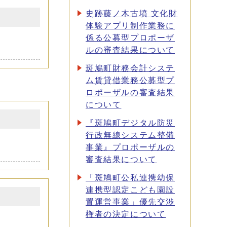
史跡藤ノ木古墳 文化財
体験アプリ制作業務に
係る公募型プロポーザ
ルの審査結果について
斑鳩町財務会計システ
ム賃貸借業務公募型プ
ロポーザルの審査結果
について
『斑鳩町デジタル防災
行政無線システム整備
事業』プロポーザルの
審査結果について
「斑鳩町公私連携幼保
連携型認定こども園設
置運営事業」優先交渉
権者の決定について