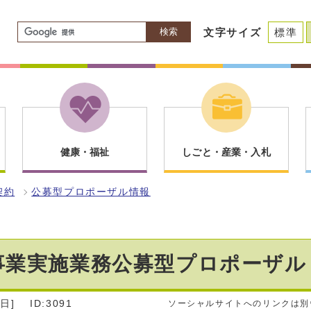
検索
文字サイズ
標準
健康・福祉
しごと・産業・入札
契約
公募型プロポーザル情報
事業実施業務公募型プロポーザル
日]
ID:3091
ソーシャルサイトへのリンクは別