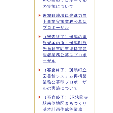
務公募型プロポーザル
の実施について
斑鳩町地域観光魅力向
上事業実施業務公募型
プロポーザル
（審査終了）斑鳩の里
観光案内所・斑鳩町観
光自動車駐車場指定管
理者業務公募型プロポ
ーザル
（審査終了）斑鳩町立
図書館システム再構築
業務公募型プロポーザ
ルの実施について
（審査終了）JR法隆寺
駅南側地区まちづくり
基本計画作成等業務