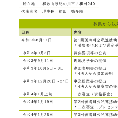
所在地
和歌山県紀の川市古和田240
代表者名
理事長 前田 効多郎
募集から決
日程
内容
令和3年8月17日
第1回斑鳩町公私連携
＊募集要項および選定
令和3年9月3日
募集要項等の公表
令和3年9月11日
現地見学会の開催
令和3年10月5日～8日
参加表明書の提出
＊4法人から参加表明
令和3年12月20日～24日
事業提案書の提出
＊4法人から提案書の
令和4年1月上旬
一次審査（資格審査）
令和4年1月19日
第2回斑鳩町公私連携
＊二次審査（プレゼン
令和4年1月25日
第3回斑鳩町公私連携