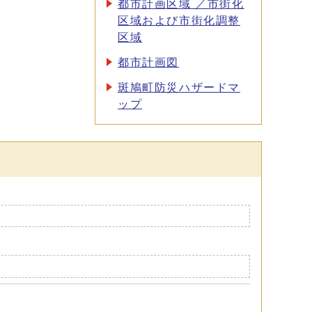
都市計画区域 ／市街化
区域および市街化調整
区域
都市計画図
斑鳩町防災ハザードマ
ップ