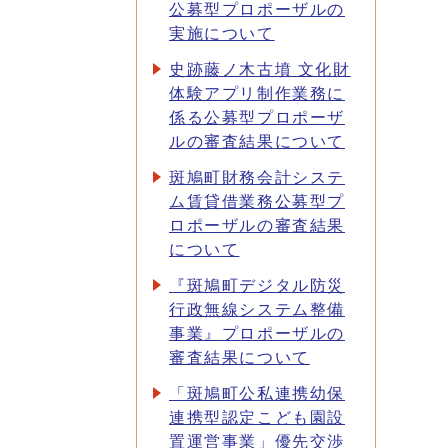
公募型プロポーザルの
実施について
史跡藤ノ木古墳 文化財
体験アプリ制作業務に
係る公募型プロポーザ
ルの審査結果について
斑鳩町財務会計システ
ム賃貸借業務公募型プ
ロポーザルの審査結果
について
『斑鳩町デジタル防災
行政無線システム整備
事業』プロポーザルの
審査結果について
「斑鳩町公私連携幼保
連携型認定こども園設
置運営事業」優先交渉