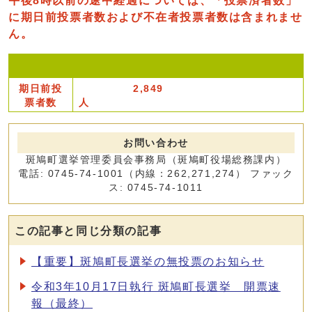
午後8時以前の途中経過については、「投票済者数」
に期日前投票者数および不在者投票者数は含まれませ
ん。
期日前投
2,849
票者数
人
お問い合わせ
斑鳩町選挙管理委員会事務局（斑鳩町役場総務課内）
電話: 0745-74-1001（内線：262,271,274） ファック
ス: 0745-74-1011
この記事と同じ分類の記事
【重要】斑鳩町長選挙の無投票のお知らせ
令和3年10月17日執行 斑鳩町長選挙 開票速
報（最終）