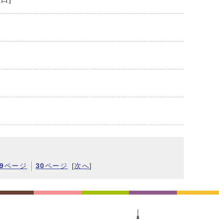
9
ページ
30
ページ
[
次へ
]