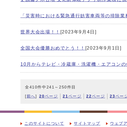
「災害時における緊急通行妨害車両等の排除業
世界大会出場！！
[2023年9月4日]
全国大会優勝おめでとう！！
[2023年9月1日]
10月からテレビ・冷蔵庫・洗濯機・エアコン
全410件中241～250件目
[
前へ
]
20
ページ
21
ページ
22
ページ
23
ペー
このサイトについて
サイトマップ
ウェブ