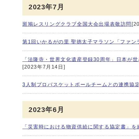
2023年7月
斑鳩レスリングクラブ全国大会出場表敬訪問
[2
第1回いかるがの里 聖徳太子マラソン「ファ
「法隆寺・世界文化遺産登録30周年」日本が
[2023年7月14日]
3人制プロバスケットボールチームとの連携協
2023年6月
「災害時における物資供給に関する協定書」を