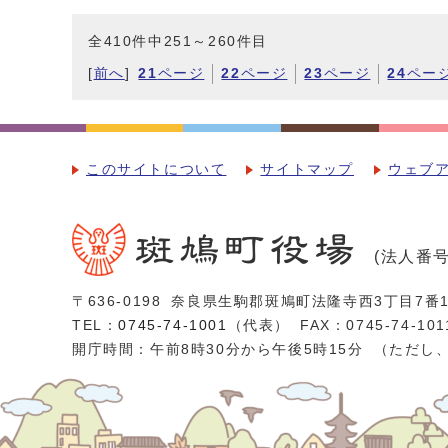
全410件中251～260件目
[
前へ
]
21
ページ
22
ページ
23
ページ
24
ペー
このサイトについて
サイトマップ
ウェブ
(法人番号：
〒636-0198
奈良県生駒郡斑鳩町法隆寺西3丁目7番1
TEL：
0745-74-1001
（代表）
FAX：0745-74-101
開庁時間：午前8時30分から午後5時15分
（ただし