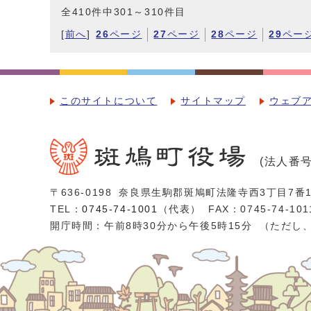
全410件中301～310件目
[
前へ
]
26
ページ
27
ページ
28
ページ
29
ペー
このサイトについて
サイトマップ
ウェブ
(法人番号：
〒636-0198
奈良県生駒郡斑鳩町法隆寺西3丁目7番1
TEL：
0745-74-1001
（代表）
FAX：0745-74-101
開庁時間：午前8時30分から午後5時15分
（ただし