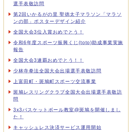
選手表敬訪問
第2回いかるがの里 聖徳太子マラソン「マラソ
ンの部」ポスターデザイン紹介
全国大会3位入賞おめでとう！
令和6年度スポーツ振興くじ(toto)助成事業実施
報告
全国大会3連覇おめでとう！！
少林寺拳法全国大会出場選手表敬訪問
上富田町・斑鳩町スポーツ交流事業
斑鳩レスリングクラブ全国大会出場選手表敬訪
問
3x3バスケットボール教室@斑鳩を開催しまし
た！
キャッシュレス決済サービス運用開始