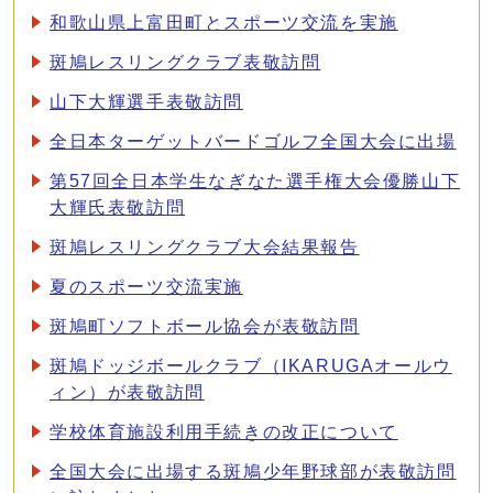
和歌山県上富田町とスポーツ交流を実施
斑鳩レスリングクラブ表敬訪問
山下大輝選手表敬訪問
全日本ターゲットバードゴルフ全国大会に出場
第57回全日本学生なぎなた選手権大会優勝山下
大輝氏表敬訪問
斑鳩レスリングクラブ大会結果報告
夏のスポーツ交流実施
斑鳩町ソフトボール協会が表敬訪問
斑鳩ドッジボールクラブ（IKARUGAオールウ
ィン）が表敬訪問
学校体育施設利用手続きの改正について
全国大会に出場する斑鳩少年野球部が表敬訪問