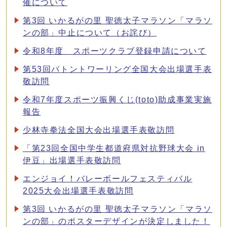
催について
第3回 いかるがの里 聖徳太子マラソン「マラソ
ンの部」中止について（お詫び）
令和8年度 スポーツクラブ登録申請について
第53回バトントワーリング全国大会出場選手表
敬訪問
令和7年度スポーツ振興くじ(toto)助成事業実施
報告
少林寺拳法全国大会出場選手表敬訪問
「第23回全国中学生都道府県対抗野球大会 in
伊豆」出場選手表敬訪問
エンジョイ！バレーボールフェスティバル
2025大会出場選手表敬訪問
第3回 いかるがの里 聖徳太子マラソン「マラソ
ンの部」のポスターデザインが決定しました！