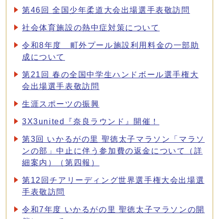
第46回 全国少年柔道大会出場選手表敬訪問
社会体育施設の熱中症対策について
令和8年度 町外プール施設利用料金の一部助
成について
第21回 春の全国中学生ハンドボール選手権大
会出場選手表敬訪問
生涯スポーツの振興
3X3united『奈良ラウンド』開催！
第3回 いかるがの里 聖徳太子マラソン「マラソ
ンの部」中止に伴う参加費の返金について（詳
細案内）（第四報）
第12回チアリーディング世界選手権大会出場選
手表敬訪問
令和7年度 いかるがの里 聖徳太子マラソンの開