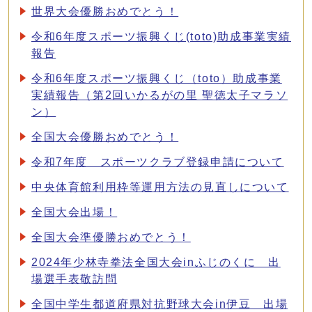
世界大会優勝おめでとう！
令和6年度スポーツ振興くじ(toto)助成事業実績
報告
令和6年度スポーツ振興くじ（toto）助成事業
実績報告（第2回いかるがの里 聖徳太子マラソ
ン）
全国大会優勝おめでとう！
令和7年度 スポーツクラブ登録申請について
中央体育館利用枠等運用方法の見直しについて
全国大会出場！
全国大会準優勝おめでとう！
2024年少林寺拳法全国大会inふじのくに 出
場選手表敬訪問
全国中学生都道府県対抗野球大会in伊豆 出場