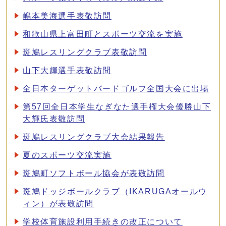
嶋本美海選手表敬訪問
和歌山県上富田町とスポーツ交流を実施
斑鳩レスリングクラブ表敬訪問
山下大輝選手表敬訪問
全日本ターゲットバードゴルフ全国大会に出場
第57回全日本学生なぎなた選手権大会優勝山下
大輝氏表敬訪問
斑鳩レスリングクラブ大会結果報告
夏のスポーツ交流実施
斑鳩町ソフトボール協会が表敬訪問
斑鳩ドッジボールクラブ（IKARUGAオールウ
ィン）が表敬訪問
学校体育施設利用手続きの改正について