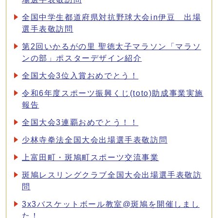
全国中学生都道府県対抗野球大会in伊豆 出場
選手表敬訪問
第2回いかるがの里 聖徳太子マラソン「マラソ
ンの部」ポスターデザイン紹介
全国大会3位入賞おめでとう！
令和6年度スポーツ振興くじ(toto)助成事業実施
報告
全国大会3連覇おめでとう！！
少林寺拳法全国大会出場選手表敬訪問
上富田町・斑鳩町スポーツ交流事業
斑鳩レスリングクラブ全国大会出場選手表敬訪
問
3x3バスケットボール教室@斑鳩を開催しまし
た！