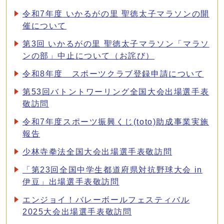
令和7年度 いかるがの里 聖徳太子マラソンの開
催について
第3回 いかるがの里 聖徳太子マラソン「マラソ
ンの部」中止について（お詫び）
令和8年度 スポーツクラブ登録申請について
第53回バトントワーリング全国大会出場選手表
敬訪問
令和7年度スポーツ振興くじ(toto)助成事業実施
報告
少林寺拳法全国大会出場選手表敬訪問
「第23回全国中学生都道府県対抗野球大会 in
伊豆」出場選手表敬訪問
エンジョイ！バレーボールフェスティバル
2025大会出場選手表敬訪問