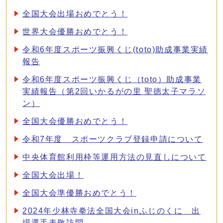
全国大会出場おめでとう！
世界大会優勝おめでとう！
令和6年度スポーツ振興くじ(toto)助成事業実績
報告
令和6年度スポーツ振興くじ（toto）助成事業
実績報告（第2回いかるがの里 聖徳太子マラソ
ン）
全国大会優勝おめでとう！
令和7年度 スポーツクラブ登録申請について
中央体育館利用枠等運用方法の見直しについて
全国大会出場！
全国大会準優勝おめでとう！
2024年少林寺拳法全国大会inふじのくに 出
場選手表敬訪問