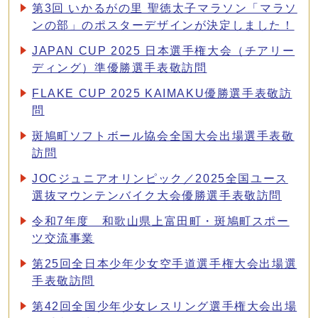
第3回 いかるがの里 聖徳太子マラソン「マラソ
ンの部」のポスターデザインが決定しました！
JAPAN CUP 2025 日本選手権大会（チアリー
ディング）準優勝選手表敬訪問
FLAKE CUP 2025 KAIMAKU優勝選手表敬訪
問
斑鳩町ソフトボール協会全国大会出場選手表敬
訪問
JOCジュニアオリンピック／2025全国ユース
選抜マウンテンバイク大会優勝選手表敬訪問
令和7年度 和歌山県上富田町・斑鳩町スポー
ツ交流事業
第25回全日本少年少女空手道選手権大会出場選
手表敬訪問
第42回全国少年少女レスリング選手権大会出場