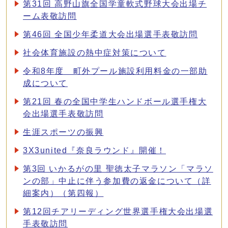
第31回 高野山旗全国学童軟式野球大会出場チ
ーム表敬訪問
第46回 全国少年柔道大会出場選手表敬訪問
社会体育施設の熱中症対策について
令和8年度 町外プール施設利用料金の一部助
成について
第21回 春の全国中学生ハンドボール選手権大
会出場選手表敬訪問
生涯スポーツの振興
3X3united『奈良ラウンド』開催！
第3回 いかるがの里 聖徳太子マラソン「マラソ
ンの部」中止に伴う参加費の返金について（詳
細案内）（第四報）
第12回チアリーディング世界選手権大会出場選
手表敬訪問