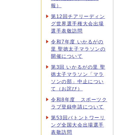
報）
第12回チアリーディン
グ世界選手権大会出場
選手表敬訪問
令和7年度 いかるがの
里 聖徳太子マラソンの
開催について
第3回 いかるがの里 聖
徳太子マラソン「マラ
ソンの部」中止につい
て（お詫び）
令和8年度 スポーツク
ラブ登録申請について
第53回バトントワーリ
ング全国大会出場選手
表敬訪問