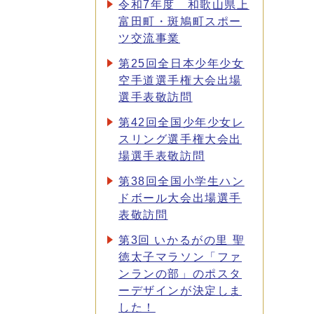
令和7年度 和歌山県上
富田町・斑鳩町スポー
ツ交流事業
第25回全日本少年少女
空手道選手権大会出場
選手表敬訪問
第42回全国少年少女レ
スリング選手権大会出
場選手表敬訪問
第38回全国小学生ハン
ドボール大会出場選手
表敬訪問
第3回 いかるがの里 聖
徳太子マラソン「ファ
ンランの部」のポスタ
ーデザインが決定しま
した！