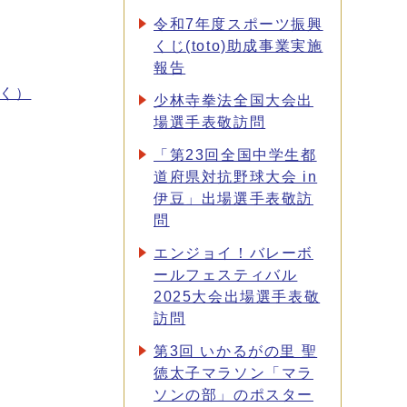
令和7年度スポーツ振興
くじ(toto)助成事業実施
報告
く）
少林寺拳法全国大会出
場選手表敬訪問
「第23回全国中学生都
道府県対抗野球大会 in
伊豆」出場選手表敬訪
問
エンジョイ！バレーボ
ールフェスティバル
2025大会出場選手表敬
訪問
第3回 いかるがの里 聖
徳太子マラソン「マラ
ソンの部」のポスター