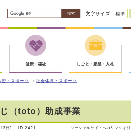
検索
文字サイズ
標準
健康・福祉
しごと・産業・入札
学習・スポーツ
社会体育・スポーツ
じ（toto）助成事業
13日]
ID:2421
ソーシャルサイトへのリンクは別