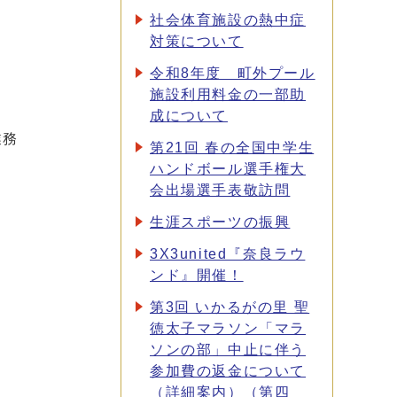
社会体育施設の熱中症
対策について
令和8年度 町外プール
施設利用料金の一部助
成について
業務
第21回 春の全国中学生
ハンドボール選手権大
会出場選手表敬訪問
生涯スポーツの振興
3X3united『奈良ラウ
ンド』開催！
第3回 いかるがの里 聖
徳太子マラソン「マラ
ソンの部」中止に伴う
参加費の返金について
（詳細案内）（第四