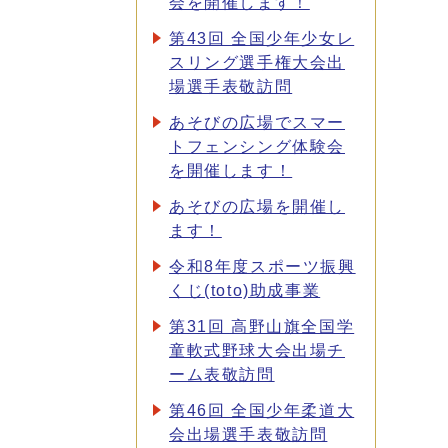
会を開催します！
第43回 全国少年少女レ
スリング選手権大会出
場選手表敬訪問
あそびの広場でスマー
トフェンシング体験会
を開催します！
あそびの広場を開催し
ます！
令和8年度スポーツ振興
くじ(toto)助成事業
第31回 高野山旗全国学
童軟式野球大会出場チ
ーム表敬訪問
第46回 全国少年柔道大
会出場選手表敬訪問