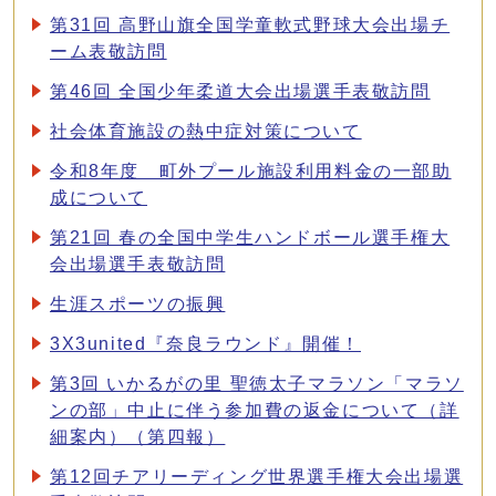
第31回 高野山旗全国学童軟式野球大会出場チ
ーム表敬訪問
第46回 全国少年柔道大会出場選手表敬訪問
社会体育施設の熱中症対策について
令和8年度 町外プール施設利用料金の一部助
成について
第21回 春の全国中学生ハンドボール選手権大
会出場選手表敬訪問
生涯スポーツの振興
3X3united『奈良ラウンド』開催！
第3回 いかるがの里 聖徳太子マラソン「マラソ
ンの部」中止に伴う参加費の返金について（詳
細案内）（第四報）
第12回チアリーディング世界選手権大会出場選