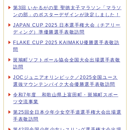
第3回 いかるがの里 聖徳太子マラソン「マラソ
ンの部」のポスターデザインが決定しました！
JAPAN CUP 2025 日本選手権大会（チアリー
ディング）準優勝選手表敬訪問
FLAKE CUP 2025 KAIMAKU優勝選手表敬訪
問
斑鳩町ソフトボール協会全国大会出場選手表敬
訪問
JOCジュニアオリンピック／2025全国ユース
選抜マウンテンバイク大会優勝選手表敬訪問
令和7年度 和歌山県上富田町・斑鳩町スポー
ツ交流事業
第25回全日本少年少女空手道選手権大会出場選
手表敬訪問
第42回全国少年少女レスリング選手権大会出場