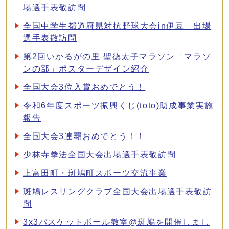
場選手表敬訪問
全国中学生都道府県対抗野球大会in伊豆 出場
選手表敬訪問
第2回いかるがの里 聖徳太子マラソン「マラソ
ンの部」ポスターデザイン紹介
全国大会3位入賞おめでとう！
令和6年度スポーツ振興くじ(toto)助成事業実施
報告
全国大会3連覇おめでとう！！
少林寺拳法全国大会出場選手表敬訪問
上富田町・斑鳩町スポーツ交流事業
斑鳩レスリングクラブ全国大会出場選手表敬訪
問
3x3バスケットボール教室@斑鳩を開催しまし