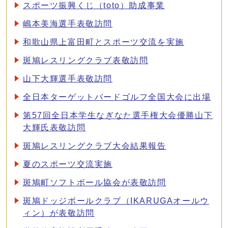
スポーツ振興くじ（toto）助成事業
嶋本美海選手表敬訪問
和歌山県上富田町とスポーツ交流を実施
斑鳩レスリングクラブ表敬訪問
山下大輝選手表敬訪問
全日本ターゲットバードゴルフ全国大会に出場
第57回全日本学生なぎなた選手権大会優勝山下
大輝氏表敬訪問
斑鳩レスリングクラブ大会結果報告
夏のスポーツ交流実施
斑鳩町ソフトボール協会が表敬訪問
斑鳩ドッジボールクラブ（IKARUGAオールウ
ィン）が表敬訪問