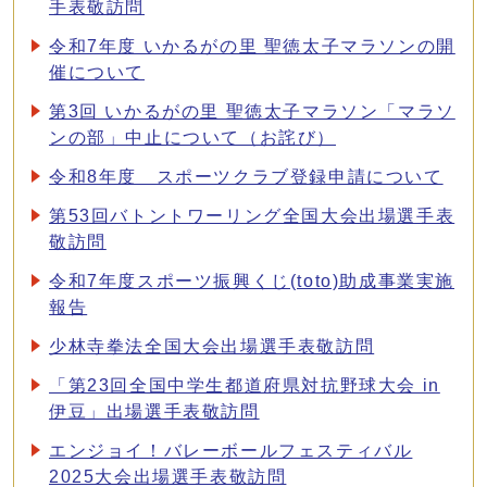
手表敬訪問
令和7年度 いかるがの里 聖徳太子マラソンの開
催について
第3回 いかるがの里 聖徳太子マラソン「マラソ
ンの部」中止について（お詫び）
令和8年度 スポーツクラブ登録申請について
第53回バトントワーリング全国大会出場選手表
敬訪問
令和7年度スポーツ振興くじ(toto)助成事業実施
報告
少林寺拳法全国大会出場選手表敬訪問
「第23回全国中学生都道府県対抗野球大会 in
伊豆」出場選手表敬訪問
エンジョイ！バレーボールフェスティバル
2025大会出場選手表敬訪問