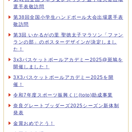
選手表敬訪問
第38回全国小学生ハンドボール大会出場選手表
敬訪問
第3回 いかるがの里 聖徳太子マラソン「ファン
ランの部」のポスターデザインが決定しまし
た！
3x3バスケットボールアカデミー2025@斑鳩を
開催しました！
3X3バスケットボールアカデミー2025を開
催！
令和7年度スポーツ振興くじ(toto)助成事業
奈良グレートブッダーズ2025シーズン新体制
発表
金賞おめでとう！