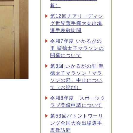
報）
第12回チアリーディン
グ世界選手権大会出場
選手表敬訪問
令和7年度 いかるがの
里 聖徳太子マラソンの
開催について
第3回 いかるがの里 聖
徳太子マラソン「マラ
ソンの部」中止につい
て（お詫び）
令和8年度 スポーツク
ラブ登録申請について
第53回バトントワーリ
ング全国大会出場選手
表敬訪問