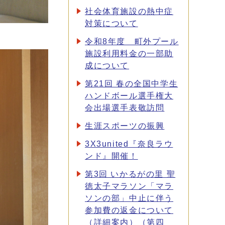
社会体育施設の熱中症
対策について
令和8年度 町外プール
施設利用料金の一部助
成について
第21回 春の全国中学生
ハンドボール選手権大
会出場選手表敬訪問
生涯スポーツの振興
3X3united『奈良ラウ
ンド』開催！
第3回 いかるがの里 聖
徳太子マラソン「マラ
ソンの部」中止に伴う
参加費の返金について
（詳細案内）（第四