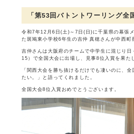
「第53回バトントワーリング全
令和7年12月6日(土)～7日(日)に千葉県の
た斑鳩東小学校6年生の吉仲 真穂さんが中西町
吉仲さんは大阪府のチームで中学生に混じり日
15）で全国大会に出場し、見事8位入賞を果た
「関西大会を勝ち抜けるだけでも凄いのに、全
たい。」と語ってくれました。
全国大会8位入賞おめでとうございます。