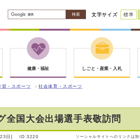
検索
文字サイズ
標準
健康・福祉
しごと・産業・入札
学習・スポーツ
社会体育・スポーツ
グ全国大会出場選手表敬訪問
23日]
ID:3220
ソーシャルサイトへのリンクは別