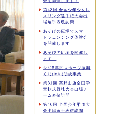
会を開催します！
第43回 全国少年少女レ
スリング選手権大会出
場選手表敬訪問
あそびの広場でスマー
トフェンシング体験会
を開催します！
あそびの広場を開催し
ます！
令和8年度スポーツ振興
くじ(toto)助成事業
第31回 高野山旗全国学
童軟式野球大会出場チ
ーム表敬訪問
第46回 全国少年柔道大
会出場選手表敬訪問