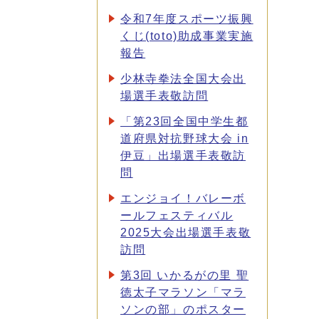
令和7年度スポーツ振興
くじ(toto)助成事業実施
報告
少林寺拳法全国大会出
場選手表敬訪問
「第23回全国中学生都
道府県対抗野球大会 in
伊豆」出場選手表敬訪
問
エンジョイ！バレーボ
ールフェスティバル
2025大会出場選手表敬
訪問
第3回 いかるがの里 聖
徳太子マラソン「マラ
ソンの部」のポスター