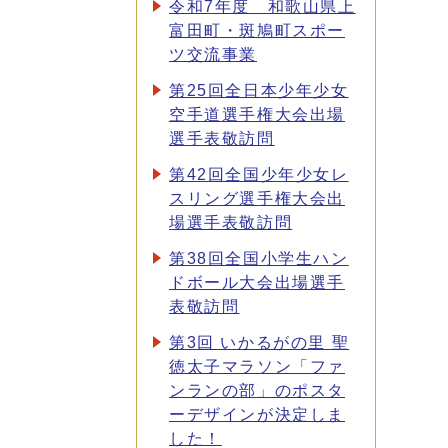
令和7年度 和歌山県上
富田町・斑鳩町スポー
ツ交流事業
第25回全日本少年少女
空手道選手権大会出場
選手表敬訪問
第42回全国少年少女レ
スリング選手権大会出
場選手表敬訪問
第38回全国小学生ハン
ドボール大会出場選手
表敬訪問
第3回 いかるがの里 聖
徳太子マラソン「ファ
ンランの部」のポスタ
ーデザインが決定しま
した！