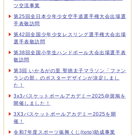
ツ交流事業
第25回全日本少年少女空手道選手権大会出場選
手表敬訪問
第42回全国少年少女レスリング選手権大会出場
選手表敬訪問
第38回全国小学生ハンドボール大会出場選手表
敬訪問
第3回 いかるがの里 聖徳太子マラソン「ファン
ランの部」のポスターデザインが決定しまし
た！
3x3バスケットボールアカデミー2025@斑鳩を
開催しました！
3X3バスケットボールアカデミー2025を開
催！
令和7年度スポーツ振興くじ(toto)助成事業