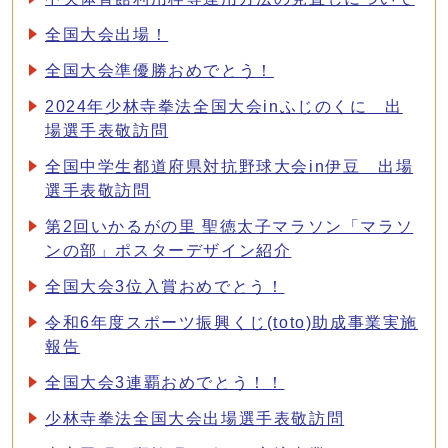
全国大会出場！
全国大会準優勝おめでとう！
2024年少林寺拳法全国大会inふじのくに 出
場選手表敬訪問
全国中学生都道府県対抗野球大会in伊豆 出場
選手表敬訪問
第2回いかるがの里 聖徳太子マラソン「マラソ
ンの部」ポスターデザイン紹介
全国大会3位入賞おめでとう！
令和6年度スポーツ振興くじ(toto)助成事業実施
報告
全国大会3連覇おめでとう！！
少林寺拳法全国大会出場選手表敬訪問