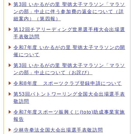
第3回 いかるがの里 聖徳太子マラソン「マラソ
ンの部」中止に伴う参加費の返金について（詳
細案内）（第四報）
第12回チアリーディング世界選手権大会出場選
手表敬訪問
令和7年度 いかるがの里 聖徳太子マラソンの開
催について
第3回 いかるがの里 聖徳太子マラソン「マラソ
ンの部」中止について（お詫び）
令和8年度 スポーツクラブ登録申請について
第53回バトントワーリング全国大会出場選手表
敬訪問
令和7年度スポーツ振興くじ(toto)助成事業実施
報告
少林寺拳法全国大会出場選手表敬訪問