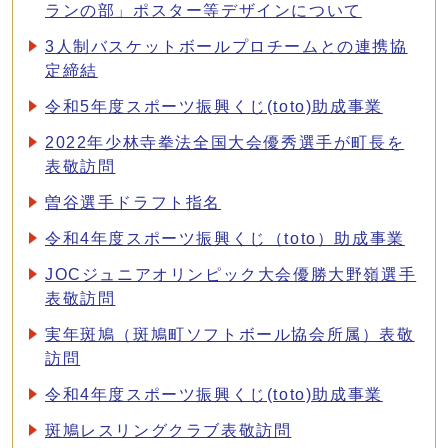
ランの部」ポスター等デザインについて
3人制バスケットボールプロチームとの連携協
定締結
令和5年度スポーツ振興くじ(toto)助成事業
2022年少林寺拳法全国大会優秀選手が町長を
表敬訪問
曽谷選手ドラフト指名
令和4年度スポーツ振興くじ（toto）助成事業
JOCジュニアオリンピック大会優勝大野嶺選手
表敬訪問
実年斑鳩（斑鳩町ソフトボール協会所属）表敬
訪問
令和4年度スポーツ振興くじ(toto)助成事業
斑鳩レスリングクラブ表敬訪問