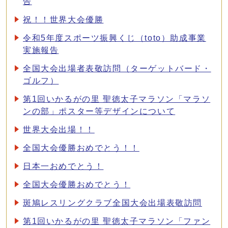
告
祝！！世界大会優勝
令和5年度スポーツ振興くじ（toto）助成事業
実施報告
全国大会出場者表敬訪問（ターゲットバード・
ゴルフ）
第1回いかるがの里 聖徳太子マラソン「マラソ
ンの部」ポスター等デザインについて
世界大会出場！！
全国大会優勝おめでとう！！
日本一おめでとう！
全国大会優勝おめでとう！
斑鳩レスリングクラブ全国大会出場表敬訪問
第1回いかるがの里 聖徳太子マラソン「ファン