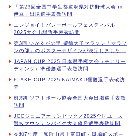
「第23回全国中学生都道府県対抗野球大会 in
伊豆」出場選手表敬訪問
エンジョイ！バレーボールフェスティバル
2025大会出場選手表敬訪問
第3回 いかるがの里 聖徳太子マラソン「マラソ
ンの部」のポスターデザインが決定しました！
JAPAN CUP 2025 日本選手権大会（チアリー
ディング）準優勝選手表敬訪問
FLAKE CUP 2025 KAIMAKU優勝選手表敬訪
問
斑鳩町ソフトボール協会全国大会出場選手表敬
訪問
JOCジュニアオリンピック／2025全国ユース
選抜マウンテンバイク大会優勝選手表敬訪問
令和7年度 和歌山県上富田町・斑鳩町スポー